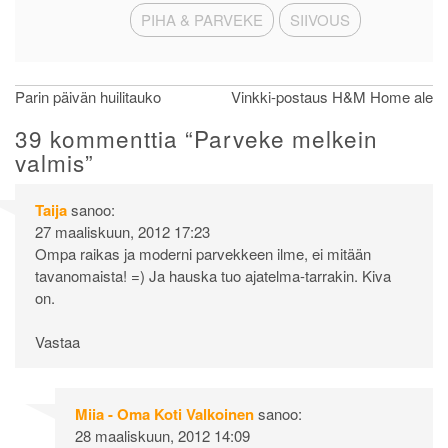
PIHA & PARVEKE
SIIVOUS
Artikkelien
Parin päivän huilitauko
Vinkki-postaus H&M Home ale
selaus
39 kommenttia “
Parveke melkein
valmis
”
Taija
sanoo:
27 maaliskuun, 2012 17:23
Ompa raikas ja moderni parvekkeen ilme, ei mitään
tavanomaista! =) Ja hauska tuo ajatelma-tarrakin. Kiva
on.
Vastaa
Miia - Oma Koti Valkoinen
sanoo:
28 maaliskuun, 2012 14:09