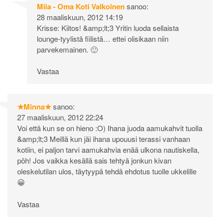
Miia - Oma Koti Valkoinen
sanoo:
28 maaliskuun, 2012 14:19
Krisse: Kiitos! &amp;lt;3 Yritin luoda sellaista
lounge-tyylistä fiilistä… ettei olisikaan niin
parvekemainen. 🙂
Vastaa
★Minna★
sanoo:
27 maaliskuun, 2012 22:24
Voi että kun se on hieno :O) Ihana juoda aamukahvit tuolla
&amp;lt;3 Meillä kun jäi ihana upouusi terassi vanhaan
kotiin, ei paljon tarvi aamukahvia enää ulkona nautiskella,
pöh! Jos vaikka kesällä sais tehtyä jonkun kivan
oleskelutilan ulos, täytyypä tehdä ehdotus tuolle ukkelille
😀
Vastaa