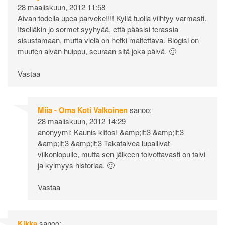
28 maaliskuun, 2012 11:58
Aivan todella upea parveke!!!! Kyllä tuolla viihtyy varmasti.
Itselläkin jo sormet syyhyää, että pääsisi terassia
sisustamaan, mutta vielä on hetki maltettava. Blogisi on
muuten aivan huippu, seuraan sitä joka päivä. 🙂
Vastaa
Miia - Oma Koti Valkoinen
sanoo:
28 maaliskuun, 2012 14:29
anonyymi: Kaunis kiitos! &amp;lt;3 &amp;lt;3
&amp;lt;3 &amp;lt;3 Takatalvea lupailivat
viikonlopulle, mutta sen jälkeen toivottavasti on talvi
ja kylmyys historiaa. 🙂
Vastaa
Kikka
sanoo: