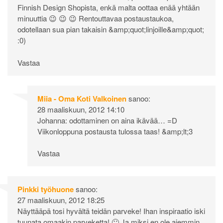
Finnish Design Shopista, enkä malta oottaa enää yhtään
minuuttia 😉 😉 😉 Rentouttavaa postaustaukoa,
odotellaan sua pian takaisin &amp;quot;linjoille&amp;quot;
:0)
Vastaa
Miia - Oma Koti Valkoinen
sanoo:
28 maaliskuun, 2012 14:10
Johanna: odottaminen on aina ikävää… =D
Viikonloppuna postausta tulossa taas! &amp;lt;3
Vastaa
Pinkki työhuone
sanoo:
27 maaliskuun, 2012 18:25
Näyttääpä tosi hyvältä teidän parveke! Ihan inspiraatio iski
tuunata omaakin parveketta! 🙂 Ja miksi en ole aiemmin