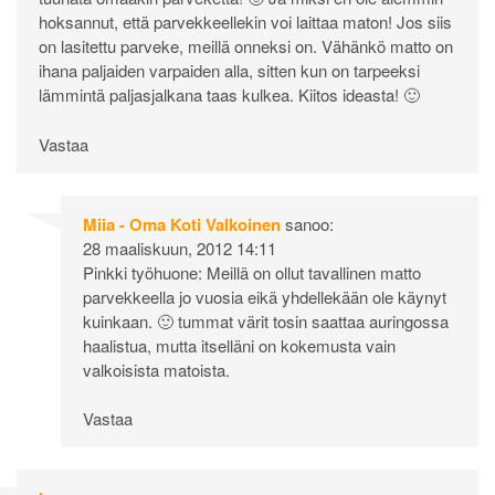
hoksannut, että parvekkeellekin voi laittaa maton! Jos siis
on lasitettu parveke, meillä onneksi on. Vähänkö matto on
ihana paljaiden varpaiden alla, sitten kun on tarpeeksi
lämmintä paljasjalkana taas kulkea. Kiitos ideasta! 🙂
Vastaa
Miia - Oma Koti Valkoinen
sanoo:
28 maaliskuun, 2012 14:11
Pinkki työhuone: Meillä on ollut tavallinen matto
parvekkeella jo vuosia eikä yhdellekään ole käynyt
kuinkaan. 🙂 tummat värit tosin saattaa auringossa
haalistua, mutta itselläni on kokemusta vain
valkoisista matoista.
Vastaa