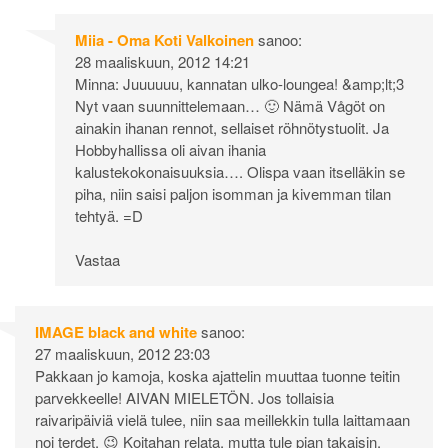
Miia - Oma Koti Valkoinen
sanoo:
28 maaliskuun, 2012 14:21
Minna: Juuuuuu, kannatan ulko-loungea! &amp;lt;3
Nyt vaan suunnittelemaan… 🙂 Nämä Vågöt on
ainakin ihanan rennot, sellaiset röhnötystuolit. Ja
Hobbyhallissa oli aivan ihania
kalustekokonaisuuksia…. Olispa vaan itselläkin se
piha, niin saisi paljon isomman ja kivemman tilan
tehtyä. =D
Vastaa
IMAGE black and white
sanoo:
27 maaliskuun, 2012 23:03
Pakkaan jo kamoja, koska ajattelin muuttaa tuonne teitin
parvekkeelle! AIVAN MIELETÖN. Jos tollaisia
raivaripäiviä vielä tulee, niin saa meillekkin tulla laittamaan
noi terdet. 😉 Koitahan relata, mutta tule pian takaisin.