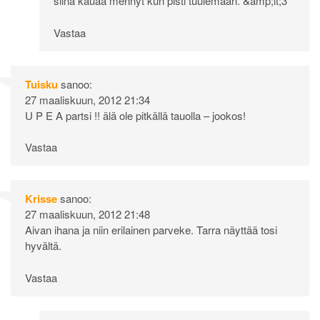
siinä kauaa mennyt kun pisti tuulemaan. &amp;lt;3
Vastaa
Tuisku
sanoo:
27 maaliskuun, 2012 21:34
U P E A partsi !! älä ole pitkällä tauolla – jookos!
Vastaa
Krisse
sanoo:
27 maaliskuun, 2012 21:48
Aivan ihana ja niin erilainen parveke. Tarra näyttää tosi
hyvältä.
Vastaa