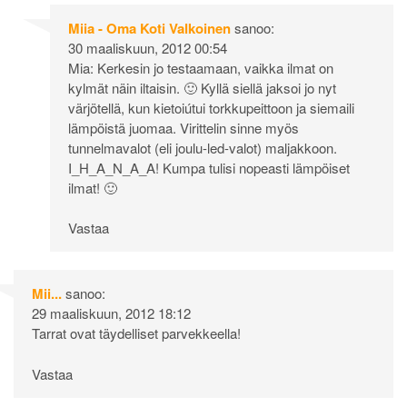
Miia - Oma Koti Valkoinen
sanoo:
30 maaliskuun, 2012 00:54
Mia: Kerkesin jo testaamaan, vaikka ilmat on
kylmät näin iltaisin. 🙂 Kyllä siellä jaksoi jo nyt
värjötellä, kun kietoiútui torkkupeittoon ja siemaili
lämpöistä juomaa. Virittelin sinne myös
tunnelmavalot (eli joulu-led-valot) maljakkoon.
I_H_A_N_A_A! Kumpa tulisi nopeasti lämpöiset
ilmat! 🙂
Vastaa
Mii...
sanoo:
29 maaliskuun, 2012 18:12
Tarrat ovat täydelliset parvekkeella!
Vastaa