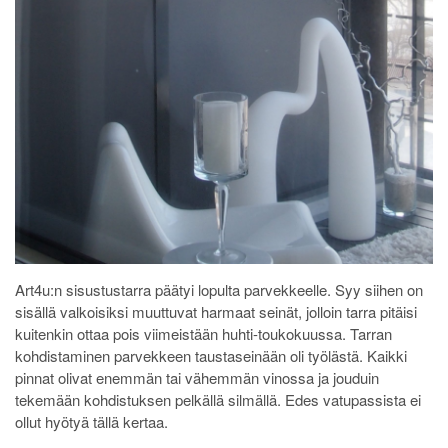
Art4u:n sisustustarra päätyi lopulta parvekkeelle. Syy siihen on
sisällä valkoisiksi muuttuvat harmaat seinät, jolloin tarra pitäisi
kuitenkin ottaa pois viimeistään huhti-toukokuussa. Tarran
kohdistaminen parvekkeen taustaseinään oli työlästä. Kaikki
pinnat olivat enemmän tai vähemmän vinossa ja jouduin
tekemään kohdistuksen pelkällä silmällä. Edes vatupassista ei
ollut hyötyä tällä kertaa.