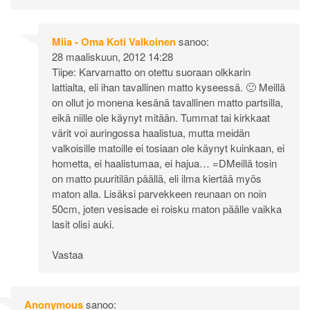
Miia - Oma Koti Valkoinen
sanoo:
28 maaliskuun, 2012 14:28
Tiipe: Karvamatto on otettu suoraan olkkarin
lattialta, eli ihan tavallinen matto kyseessä. 🙂 Meillä
on ollut jo monena kesänä tavallinen matto partsilla,
eikä niille ole käynyt mitään. Tummat tai kirkkaat
värit voi auringossa haalistua, mutta meidän
valkoisille matoille ei tosiaan ole käynyt kuinkaan, ei
hometta, ei haalistumaa, ei hajua… =DMeillä tosin
on matto puuritilän päällä, eli ilma kiertää myös
maton alla. Lisäksi parvekkeen reunaan on noin
50cm, joten vesisade ei roisku maton päälle vaikka
lasit olisi auki.
Vastaa
Anonymous
sanoo: