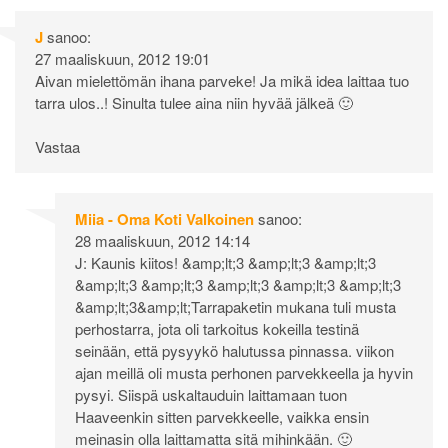
J
sanoo:
27 maaliskuun, 2012 19:01
Aivan mielettömän ihana parveke! Ja mikä idea laittaa tuo
tarra ulos..! Sinulta tulee aina niin hyvää jälkeä 🙂
Vastaa
Miia - Oma Koti Valkoinen
sanoo:
28 maaliskuun, 2012 14:14
J: Kaunis kiitos! &amp;lt;3 &amp;lt;3 &amp;lt;3
&amp;lt;3 &amp;lt;3 &amp;lt;3 &amp;lt;3 &amp;lt;3
&amp;lt;3&amp;lt;Tarrapaketin mukana tuli musta
perhostarra, jota oli tarkoitus kokeilla testinä
seinään, että pysyykö halutussa pinnassa. viikon
ajan meillä oli musta perhonen parvekkeella ja hyvin
pysyi. Siispä uskaltauduin laittamaan tuon
Haaveenkin sitten parvekkeelle, vaikka ensin
meinasin olla laittamatta sitä mihinkään. 🙂