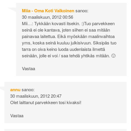
Miia - Oma Koti Valkoinen
sanoo:
30 maaliskuun, 2012 00:56
Mii…: Tykkään kovasti itsekin. :)Tuo parvekkeen
seinä ei ole kantava, joten siihen ei saa mitään
painavaa laitettua. Eikä myöskään maalinvaihtoa
yms, koska seinä kuuluu julkisivuun. Siksipäs tuo
tarra on oiva keino luoda uudenlaista ilmettä
seinään, jolle ei voi / saa tehdä yhtikäs mitään. 🙂
Vastaa
annu
sanoo:
30 maaliskuun, 2012 20:47
Olet laittanut parvekkeen tosi kivaksi!
Vastaa