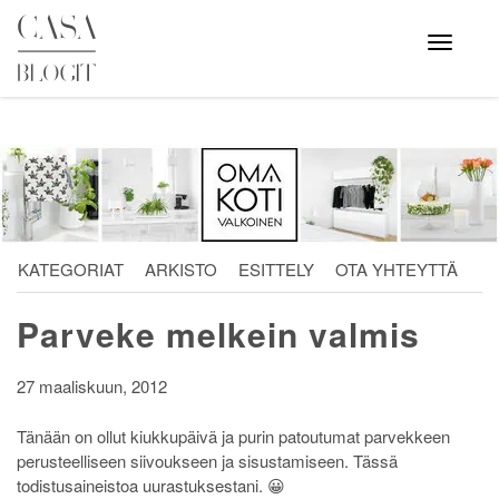
Skip
to
Avaa
valikko
content
KATEGORIAT
ARKISTO
ESITTELY
OTA YHTEYTTÄ
Parveke melkein valmis
27 maaliskuun, 2012
Tänään on ollut kiukkupäivä ja purin patoutumat parvekkeen
perusteelliseen siivoukseen ja sisustamiseen. Tässä
todistusaineistoa uurastuksestani. 😀