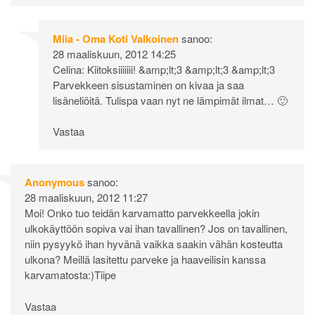
Miia - Oma Koti Valkoinen
sanoo:
28 maaliskuun, 2012 14:25
Celina: Kiitoksiiiiiii! &amp;lt;3 &amp;lt;3 &amp;lt;3
Parvekkeen sisustaminen on kivaa ja saa
lisäneliöitä. Tulispa vaan nyt ne lämpimät ilmat… 🙂
Vastaa
Anonymous
sanoo:
28 maaliskuun, 2012 11:27
Moi! Onko tuo teidän karvamatto parvekkeella jokin
ulkokäyttöön sopiva vai ihan tavallinen? Jos on tavallinen,
niin pysyykö ihan hyvänä vaikka saakin vähän kosteutta
ulkona? Meillä lasitettu parveke ja haaveilisin kanssa
karvamatosta:)Tiipe
Vastaa