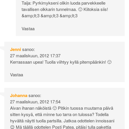
Taija: Pyrkimykseni olikin luoda parvekkeelle
tavallisen olkkarin tunnelmaa. 🙂 Kiitoksia siis!
&amp;lt;3 &amp;lt;3 &amp;lt;3
Vastaa
Jenni
sanoo:
27 maaliskuun, 2012 17:37
Kerrassaan upea! Tuolla viihtyy kyllä pitempäänkin! 🙂
Vastaa
Johanna
sanoo:
27 maaliskuun, 2012 17:54
Aivan ihanan näköistä 🙂 Pitikin tuossa muutama päivä
sitten kysyä, että minne tuo tarra on tulossa? Todella
hyvältä näytti tuolla partsilla. Jatkoa odottelen innoissani
😉 Mä täällä odottelen Posti Patea, pitäisi tulla pakettia