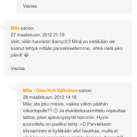
Vastaa
Miia
sanoo:
27 maaliskuun, 2012 21:19
Voih, niiiiin kaunista! &amp;lt;3 Minä en vieläkään ole
saanut tehtyä mitään parvekkeellemme.. ehkä vielä joku
päivä! 😀
Vastaa
Miia - Oma Koti Valkoinen
sanoo:
28 maaliskuun, 2012 14:18
Miia: ota joku missio, vaikka viikon päähän
viikonlopulle?? 🙂 Ja etukäteissuunnittelu nopeuttaa
laittoa, joten ajatusnystyrät hommiin. Hyvin
suunniteltu on puoliksi tehty. =D Parvekkeen
siivoaminen ei kylläkään ollut hauskaa, mutta ei