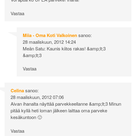
Vastaa
Miia - Oma Koti Valkoinen
sanoo:
28 maaliskuun, 2012 14:24
Meän Satu: Kaunis kiitos rakas! &amp;lt;3
&amp;lt;3
Vastaa
Celina
sanoo:
28 maaliskuun, 2012 07:06
Aivan ihanalta näyttää parvekkeellanne &amp;lt;3 Minun
pitää kyllä heti loman jälkeen laittaa oma parveke
kesäkuntoon 🙂
Vastaa