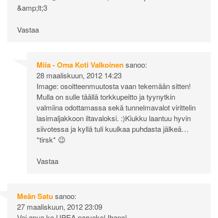
&amp;lt;3
Vastaa
Miia - Oma Koti Valkoinen
sanoo:
28 maaliskuun, 2012 14:23
Image: osoitteenmuutosta vaan tekemään sitten!
Mulla on sulle täällä torkkupeitto ja tyynytkin
valmiina odottamassa sekä tunnelmavalot virittelin
lasimaljakkoon iltavaloksi. :)Kiukku laantuu hyvin
siivotessa ja kyllä tuli kuulkaa puhdasta jälkeä…
*tirsk* 😉
Vastaa
Meän Satu
sanoo:
27 maaliskuun, 2012 23:09
Voi apua ko UPEA parveke! Ihana!