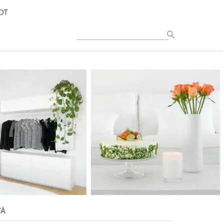
OT
TÄ