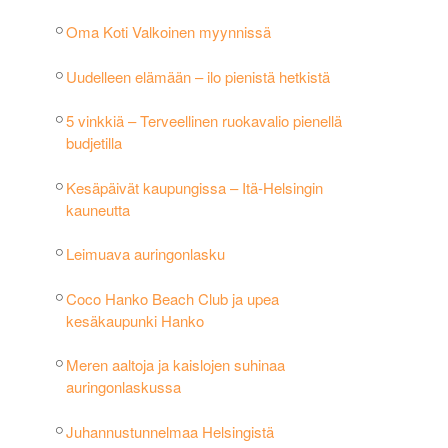
Oma Koti Valkoinen myynnissä
Uudelleen elämään – ilo pienistä hetkistä
5 vinkkiä – Terveellinen ruokavalio pienellä
budjetilla
Kesäpäivät kaupungissa – Itä-Helsingin
kauneutta
Leimuava auringonlasku
Coco Hanko Beach Club ja upea
kesäkaupunki Hanko
Meren aaltoja ja kaislojen suhinaa
auringonlaskussa
Juhannustunnelmaa Helsingistä