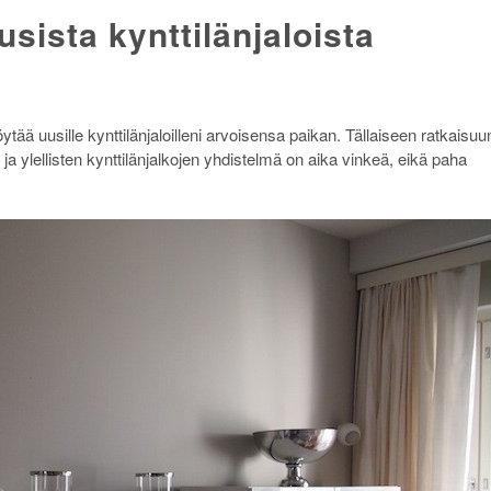
sista kynttilänjaloista
löytää uusille kynttilänjaloilleni arvoisensa paikan. Tällaiseen ratkaisuu
a ylellisten kynttilänjalkojen yhdistelmä on aika vinkeä, eikä paha