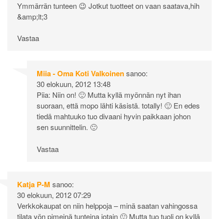
Ymmärrän tunteen 😉 Jotkut tuotteet on vaan saatava,hih
&amp;lt;3
Vastaa
Miia - Oma Koti Valkoinen
sanoo:
30 elokuun, 2012 13:48
Piia: Niin on! 🙂 Mutta kyllä myönnän nyt ihan
suoraan, että mopo lähti käsistä. totally! 🙂 En edes
tiedä mahtuuko tuo divaani hyvin paikkaan johon
sen suunnittelin. 🙂
Vastaa
Katja P-M
sanoo:
30 elokuun, 2012 07:29
Verkkokaupat on niin helppoja – minä saatan vahingossa
tilata yön pimeinä tunteina jotain 🙂 Mutta tuo tuoli on kyllä