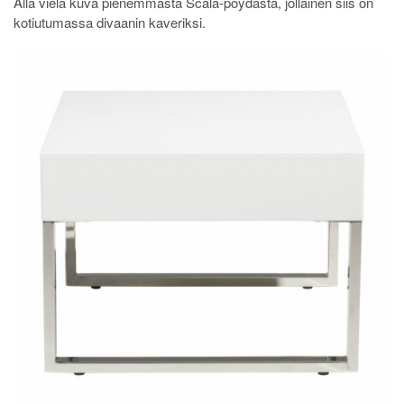
Alla vielä kuva pienemmästä Scala-pöydästä, jollainen siis on
kotiutumassa divaanin kaveriksi.