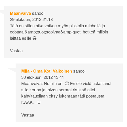
Maanvaiva
sanoo:
29 elokuun, 2012 21:18
Tätä on sitten aika vaikee myös piilotella mieheltä ja
odottaa &amp;quot;sopivaa&amp;quot; hetkeä milloin
laittaa esille 😀
Vastaa
Miia - Oma Koti Valkoinen
sanoo:
30 elokuun, 2012 13:41
Maanvaiva: No niin on. 🙂 En ole vielä uskaltanut
sille kertoa ja toivon sormet ristissä ettei
kahvitauollaan eksy lukemaan tätä postausta.
KÄÄK. =D
Vastaa