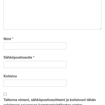
Nimi
*
Sähköpostiosoite
*
Kotisivu
Tallenna nimeni, sähköpostiosoitteeni ja kotisivuni tähän
selaimeen seuraavaa kommentointikertaa varten.