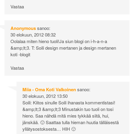
Vastaa
Anonymous
sanoo:
30 elokuun, 2012 08:32
Oolalaa miten hieno tuoli!Ja siun blogi on i-h-a-n-a
&amp;lt;3. T: Soili design mertanen ja design mertanen
koti -blogit
Vastaa
Miia - Oma Koti Valkoinen
sanoo:
30 elokuun, 2012 13:50
Soili: Kiitos sinulle Soili ihanasta kommentistasi!
&amp;lt;3 &amp;lt;3 Minustakin tuo tuoli on tosi
hieno. Saa nähdä mitä mies tykkää siitä, hui,
jänskää. 🙂 Saattaa tulla hieman huutia tälläisestä
yllätysostoksesta… HIH 🙂