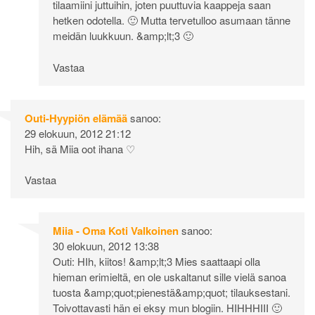
tilaamiini juttuihin, joten puuttuvia kaappeja saan
hetken odotella. 🙂 Mutta tervetulloo asumaan tänne
meidän luukkuun. &amp;lt;3 🙂
Vastaa
Outi-Hyypiön elämää
sanoo:
29 elokuun, 2012 21:12
Hih, sä Miia oot ihana ♡
Vastaa
Miia - Oma Koti Valkoinen
sanoo:
30 elokuun, 2012 13:38
Outi: HIh, kiitos! &amp;lt;3 Mies saattaapi olla
hieman erimieltä, en ole uskaltanut sille vielä sanoa
tuosta &amp;quot;pienestä&amp;quot; tilauksestani.
Toivottavasti hän ei eksy mun blogiin. HIHHHIII 🙂