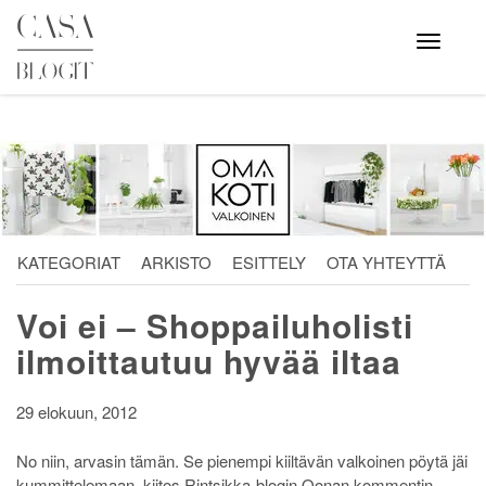
Skip
to
Avaa
valikko
content
KATEGORIAT
ARKISTO
ESITTELY
OTA YHTEYTTÄ
Voi ei – Shoppailuholisti
ilmoittautuu hyvää iltaa
29 elokuun, 2012
No niin, arvasin tämän. Se pienempi kiiltävän valkoinen pöytä jäi
kummittelemaan, kiitos Rintsikka-blogin Oonan kommentin.