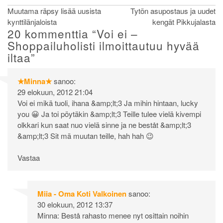
Artikkelien
Muutama räpsy lisää uusista
Tytön asupostaus ja uudet
kynttilänjaloista
kengät Pikkujalasta
selaus
20 kommenttia “
Voi ei –
Shoppailuholisti ilmoittautuu hyvää
iltaa
”
★Minna★
sanoo:
29 elokuun, 2012 21:04
Voi ei mikä tuoli, ihana &amp;lt;3 Ja mihin hintaan, lucky
you 😀 Ja toi pöytäkin &amp;lt;3 Teille tulee vielä kivempi
olkkari kun saat nuo vielä sinne ja ne beståt &amp;lt;3
&amp;lt;3 Sit mä muutan teille, hah hah 😉
Vastaa
Miia - Oma Koti Valkoinen
sanoo:
30 elokuun, 2012 13:37
Minna: Bestå rahasto menee nyt osittain noihin