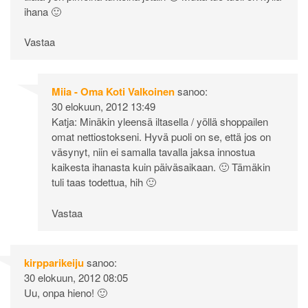
ihana 🙂
Vastaa
Miia - Oma Koti Valkoinen
sanoo:
30 elokuun, 2012 13:49
Katja: Minäkin yleensä iltasella / yöllä shoppailen
omat nettiostokseni. Hyvä puoli on se, että jos on
väsynyt, niin ei samalla tavalla jaksa innostua
kaikesta ihanasta kuin päiväsaikaan. 🙂 Tämäkin
tuli taas todettua, hih 🙂
Vastaa
kirpparikeiju
sanoo:
30 elokuun, 2012 08:05
Uu, onpa hieno! 🙂