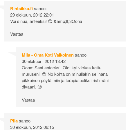
Rintsikka.fi
sanoo:
29 elokuun, 2012 22:01
Voi sinua, anteeksi! 😉 &amp;lt;3Oona
Vastaa
Miia - Oma Koti Valkoinen
sanoo:
30 elokuun, 2012 13:42
Oona: Saat anteeksi! Olet kyl viekas kettu,
muruseni! 😉 No kohta on minullakin se ihana
pikkuinen pöytä, niin ja terapiatuoliksi ristimäni
divaani. 🙂
Vastaa
Piia
sanoo:
30 elokuun, 2012 06:15