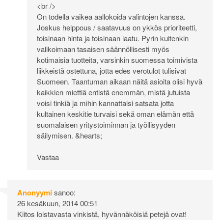
<br />
On todella vaikea aallokoida valintojen kanssa.
Joskus helppous / saatavuus on ykkös prioriteetti,
toisinaan hinta ja toisinaan laatu. Pyrin kuitenkin
valikoimaan tasaisen säännöllisesti myös
kotimaisia tuotteita, varsinkin suomessa toimivista
liikkeistä ostettuna, jotta edes verotulot tulisivat
Suomeen. Taantuman aikaan näitä asioita olisi hyvä
kaikkien miettiä entistä enemmän, mistä jutuista
voisi tinkiä ja mihin kannattaisi satsata jotta
kultainen keskitie turvaisi sekä oman elämän että
suomalaisen yritystoiminnan ja työllisyyden
säilymisen. &hearts;
Vastaa
Anonyymi
sanoo:
26 kesäkuun, 2014 00:51
Kiitos loistavasta vinkistä, hyvännäköisiä petejä ovat!