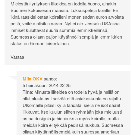
Mielestäni yrityksen liikeidea on todella huono, ainakin
Suomen kokoisessa maassa. Luksuspetejä koirille! En
ikinä raaskisi ostaa koiralleni monen sadan euron arvoista
petiä, vaikka olisikin varaa. Nyt ei ole. Jossain USA:ssa
ihmiset kuluttavat suuria summia lemmikkeihinsä,
Suomessa ollaan paljon käytännöllisempiä ja lemmikkien
status on hieman toisenlainen.
Vastaa
Miia OKV
sanoo:
5 heinäkuun, 2014 22:25
Tiina: Minusta liikeidea on todella hyvä ja heillä on
ollut alusta asti selvää että asiakaskunta on rajattu.
Ulkomaille pitäisi kyllä tähdätä, siellä ne isot saaliit
liikkuvat. Itse kuulun siihen ryhmään joka mieluusti
ostaa designia ja hienouksia myös koiralle, mutta
meidän koira ei tykkää pedissä nukkua. Suomessa
ollaan käytännöllisempiä kuin suuressa amerikan