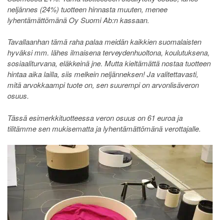
neljännes (24%) tuotteen hinnasta muuten, menee
lyhentämättömänä Oy Suomi Ab:n kassaan.
Tavallaanhan tämä raha palaa meidän kaikkien suomalaisten
hyväksi mm. lähes ilmaisena terveydenhuoltona, koulutuksena,
sosiaaliturvana, eläkkeinä jne. Mutta kieltämättä nostaa tuotteen
hintaa aika lailla, siis melkein neljänneksen! Ja valitettavasti,
mitä arvokkaampi tuote on, sen suurempi on arvonlisäveron
osuus.
Tässä esimerkkituotteessa veron osuus on 61 euroa ja
tilitämme sen mukisematta ja lyhentämättömänä verottajalle.