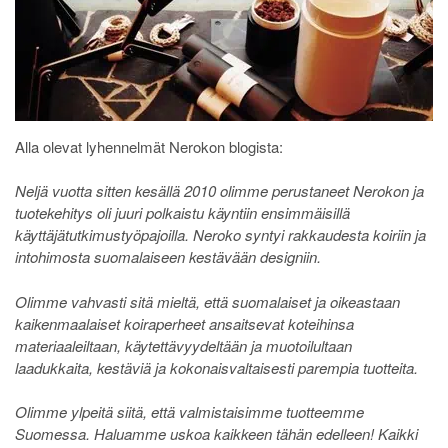
Alla olevat lyhennelmät Nerokon blogista:
Neljä vuotta sitten kesällä 2010 olimme perustaneet Nerokon ja
tuotekehitys oli juuri polkaistu käyntiin ensimmäisillä
käyttäjätutkimustyöpajoilla. Neroko syntyi rakkaudesta koiriin ja
intohimosta suomalaiseen kestävään designiin.
Olimme vahvasti sitä mieltä, että suomalaiset ja oikeastaan
kaikenmaalaiset koiraperheet ansaitsevat koteihinsa
materiaaleiltaan, käytettävyydeltään ja muotoilultaan
laadukkaita, kestäviä ja kokonaisvaltaisesti parempia tuotteita.
Olimme ylpeitä siitä, että valmistaisimme tuotteemme
Suomessa. Haluamme uskoa kaikkeen tähän edelleen! Kaikki