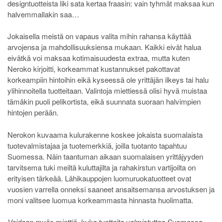
designtuotteista liki sata kertaa fraasin: vain tyhmät maksaa kun
halvemmallakin saa…
Jokaisella meistä on vapaus valita mihin rahansa käyttää
arvojensa ja mahdollisuuksiensa mukaan. Kaikki eivät halua
eivätkä voi maksaa kotimaisuudesta extraa, mutta kuten
Neroko kirjoitti, korkeammat kustannukset pakottavat
korkeampiin hintoihin eikä kyseessä ole yrittäjän ilkeys tai halu
ylihinnoitella tuotteitaan. Valintoja miettiessä olisi hyvä muistaa
tämäkin puoli pelikortista, eikä suunnata suoraan halvimpien
hintojen perään.
Nerokon kuvaama kulurakenne koskee jokaista suomalaista
tuotevalmistajaa ja tuotemerkkiä, joilla tuotanto tapahtuu
Suomessa. Näin taantuman aikaan suomalaisen yrittäjyyden
tarvitsema tuki meiltä kuluttajilta ja rahakirstun vartijoilta on
erityisen tärkeää. Lähikauppojen luomuruokatuotteet ovat
vuosien varrella onneksi saaneet ansaitsemansa arvostuksen ja
moni valitsee luomua korkeammasta hinnasta huolimatta.
Voidaan myös miettiä, kuka tuotteita valmistuttaa Suomessa,