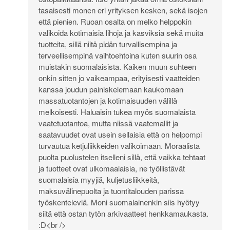
tasaisesti monen eri yrityksen kesken, sekä isojen
että pienien. Ruoan osalta on melko helppokin
valikoida kotimaisia lihoja ja kasviksia sekä muita
tuotteita, sillä niitä pidän turvallisempina ja
terveellisempinä vaihtoehtoina kuten suurin osa
muistakin suomalaisista. Kaiken muun suhteen
onkin sitten jo vaikeampaa, erityisesti vaatteiden
kanssa joudun painiskelemaan kaukomaan
massatuotantojen ja kotimaisuuden välillä
melkoisesti. Haluaisin tukea myös suomalaista
vaatetuotantoa, mutta niissä vaatemallit ja
saatavuudet ovat usein sellaisia että on helpompi
turvautua ketjuliikkeiden valikoimaan. Moraalista
puolta puolustelen itselleni sillä, että vaikka tehtaat
ja tuotteet ovat ulkomaalaisia, ne työllistävät
suomalaisia myyjiä, kuljetusliikkeitä,
maksuvälinepuolta ja tuontitalouden parissa
työskenteleviä. Moni suomalainenkin siis hyötyy
siitä että ostan tytön arkivaatteet henkkamaukasta.
:D<br />