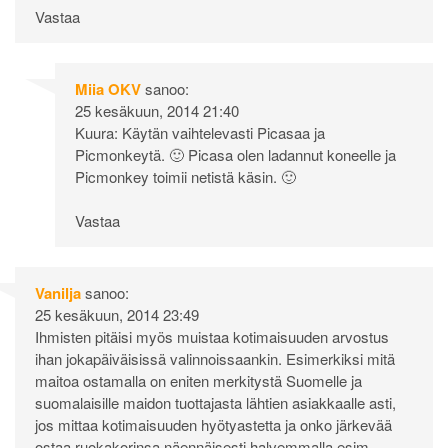
Vastaa
Miia OKV
sanoo:
25 kesäkuun, 2014 21:40
Kuura: Käytän vaihtelevasti Picasaa ja
Picmonkeytä. 🙂 Picasa olen ladannut koneelle ja
Picmonkey toimii netistä käsin. 🙂
Vastaa
Vanilja
sanoo:
25 kesäkuun, 2014 23:49
Ihmisten pitäisi myös muistaa kotimaisuuden arvostus
ihan jokapäiväisissä valinnoissaankin. Esimerkiksi mitä
maitoa ostamalla on eniten merkitystä Suomelle ja
suomalaisille maidon tuottajasta lähtien asiakkaalle asti,
jos mittaa kotimaisuuden hyötyastetta ja onko järkevää
ostaa ruokakorinsa näennäisesti halvemmalla esim.