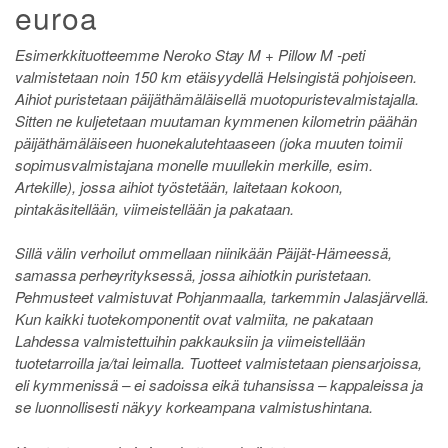
euroa
Esimerkkituotteemme Neroko Stay M + Pillow M -peti
valmistetaan noin 150 km etäisyydellä Helsingistä pohjoiseen.
Aihiot puristetaan päijäthämäläisellä muotopuristevalmistajalla.
Sitten ne kuljetetaan muutaman kymmenen kilometrin päähän
päijäthämäläiseen huonekalutehtaaseen (joka muuten toimii
sopimusvalmistajana monelle muullekin merkille, esim.
Artekille), jossa aihiot työstetään, laitetaan kokoon,
pintakäsitellään, viimeistellään ja pakataan.
Sillä välin verhoilut ommellaan niinikään Päijät-Hämeessä,
samassa perheyrityksessä, jossa aihiotkin puristetaan.
Pehmusteet valmistuvat Pohjanmaalla, tarkemmin Jalasjärvellä.
Kun kaikki tuotekomponentit ovat valmiita, ne pakataan
Lahdessa valmistettuihin pakkauksiin ja viimeistellään
tuotetarroilla ja/tai leimalla. Tuotteet valmistetaan piensarjoissa,
eli kymmenissä – ei sadoissa eikä tuhansissa – kappaleissa ja
se luonnollisesti näkyy korkeampana valmistushintana.