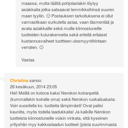
maassa, mutta täältä pohjolastakin löytyy
asiakkaita jotka satsaavat lemmikkeihinsä suuren
maan tyyliin. 🙂 Postauksen tarkoituksena ei ollut
varmastikaan surkutella asiaa, vaan täsmentää ja
avata asiakkaille sekä muille kiinnostuneille
tuotteiden kulurakennetta sekä eritellä erilaiset
kustannusvaiheet tuottteen ulosmyyntihintaan
verraten. 🙂
Vastaa
Christina
sanoo:
26 kesäkuun, 2014 23:05
Hei! Meillä on kotona kaksi Nerokon koiranpetiä
(kummallekin koiralle oma) sekä Nerokon ruokailualusta.
Voin suositella ko. tuotteita lämpimästi! Ovat paitsi
kauniita, myös todella laadukkaita! Ja kaikille Nerokon
tuotteista kiinnostuneille voisin vinkata, että kyseinen
yrityshän myy kakkoslaadun tuotteet (joista suurimmasta