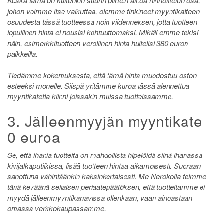
Koska tämä on kuitenkin suurin piirtein ainoa hinnoittelun osa,
johon voimme itse vaikuttaa, olemme tinkineet myyntikatteen
osuudesta tässä tuotteessa noin viidenneksen, jotta tuotteen
lopullinen hinta ei nousisi kohtuuttomaksi. Mikäli emme tekisi
näin, esimerkkituotteen verollinen hinta huitelisi 380 euron
paikkeilla.
Tiedämme kokemuksesta, että tämä hinta muodostuu oston
esteeksi monelle. Siispä yritämme kuroa tässä alennettua
myyntikatetta kiinni joissakin muissa tuotteissamme.
3. Jälleenmyyjän myyntikate
0 euroa
Se, että ihania tuotteita on mahdollista hipelöidä siinä ihanassa
kivijalkaputiikissa, lisää tuotteen hintaa aikamoisesti. Suoraan
sanottuna vähintäänkin kaksinkertaisesti. Me Nerokolla teimme
tänä keväänä sellaisen periaatepäätöksen, että tuotteitamme ei
myydä jälleenmyyntikanavissa ollenkaan, vaan ainoastaan
omassa verkkokaupassamme.