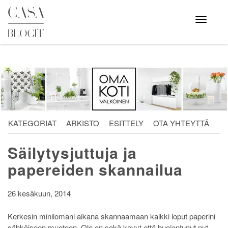
Skip
to
Avaa
valikko
content
KATEGORIAT
ARKISTO
ESITTELY
OTA YHTEYTTÄ
Säilytysjuttuja ja
papereiden skannailua
26 kesäkuun, 2014
Kerkesin minilomani aikana skannaamaan kaikki loput paperini
sähköiseen muotoon. Olo on sekä kevyt että huojentunut nyt