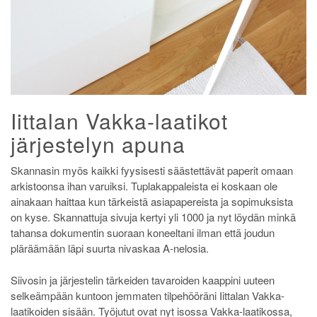
Iittalan Vakka-laatikot
järjestelyn apuna
Skannasin myös kaikki fyysisesti säästettävät paperit omaan
arkistoonsa ihan varuiksi. Tuplakappaleista ei koskaan ole
ainakaan haittaa kun tärkeistä asiapapereista ja sopimuksista
on kyse. Skannattuja sivuja kertyi yli 1000 ja nyt löydän minkä
tahansa dokumentin suoraan koneeltani ilman että joudun
pläräämään läpi suurta nivaskaa A-nelosia.
Siivosin ja järjestelin tärkeiden tavaroiden kaappini uuteen
selkeämpään kuntoon jemmaten tilpehööräni Iittalan Vakka-
laatikoiden sisään. Työjutut ovat nyt isossa Vakka-laatikossa,