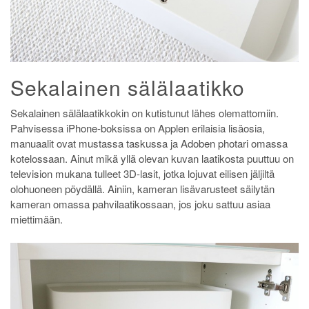
Sekalainen sälälaatikko
Sekalainen sälälaatikkokin on kutistunut lähes olemattomiin.
Pahvisessa iPhone-boksissa on Applen erilaisia lisäosia,
manuaalit ovat mustassa taskussa ja Adoben photari omassa
kotelossaan. Ainut mikä yllä olevan kuvan laatikosta puuttuu on
television mukana tulleet 3D-lasit, jotka lojuvat eilisen jäljiltä
olohuoneen pöydällä. Ainiin, kameran lisävarusteet säilytän
kameran omassa pahvilaatikossaan, jos joku sattuu asiaa
miettimään.