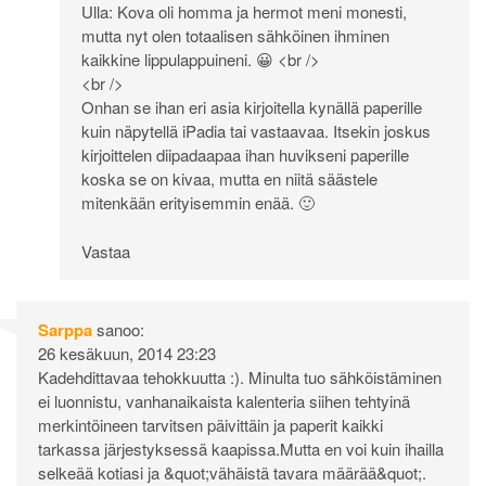
Ulla: Kova oli homma ja hermot meni monesti,
mutta nyt olen totaalisen sähköinen ihminen
kaikkine lippulappuineni. 😀 <br />
<br />
Onhan se ihan eri asia kirjoitella kynällä paperille
kuin näpytellä iPadia tai vastaavaa. Itsekin joskus
kirjoittelen diipadaapaa ihan huvikseni paperille
koska se on kivaa, mutta en niitä säästele
mitenkään erityisemmin enää. 🙂
Vastaa
Sarppa
sanoo:
26 kesäkuun, 2014 23:23
Kadehdittavaa tehokkuutta :). Minulta tuo sähköistäminen
ei luonnistu, vanhanaikaista kalenteria siihen tehtyinä
merkintöineen tarvitsen päivittäin ja paperit kaikki
tarkassa järjestyksessä kaapissa.Mutta en voi kuin ihailla
selkeää kotiasi ja &quot;vähäistä tavara määrää&quot;.