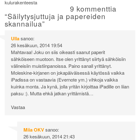
kulurakenteesta
selaus
9 kommenttia
“
Säilytysjuttuja ja papereiden
skannailua
”
Ulla
sanoo:
26 kesäkuun, 2014 19:54
Mahtavaa! Joku on siis oikeasti saanut paperit
sähköiseen muotoon. Itse olen yrittänyt siirtyä sähköisiin
välineisiin muistiinpanoissa. Paino sanall yrittänyt.
Moleskine-kirjanen on jokapäiväisessä käytössä vaikka
iPadissa on vastaavia (Evernote ym.) vihkoja vaikka
kuinka monta. Ja kynä, jolla yritän kirjoittaa iPadille on liian
paksu :). Mutta ehkä jatkan yrittämistä…
Vastaa
Miia OKV
sanoo:
26 kesäkuun, 2014 21:43