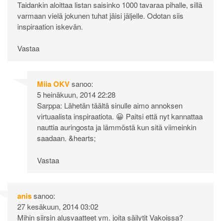
Taidankin aloittaa listan saisinko 1000 tavaraa pihalle, sillä
varmaan vielä jokunen tuhat jäisi jäljelle. Odotan siis
inspiraation iskevän.
Vastaa
Miia OKV
sanoo:
5 heinäkuun, 2014 22:28
Sarppa: Lähetän täältä sinulle aimo annoksen
virtuaalista inspiraatiota. 😀 Paitsi että nyt kannattaa
nauttia auringosta ja lämmöstä kun sitä viimeinkin
saadaan. &hearts;
Vastaa
anis
sanoo:
27 kesäkuun, 2014 03:02
Mihin siirsin alusvaatteet ym. joita säilytit Vakoissa?