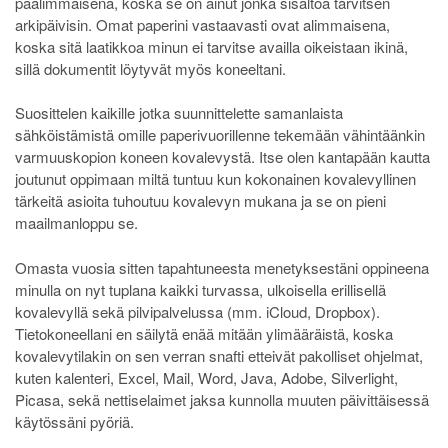
päälimmäisenä, koska se on ainut jonka sisältöä tarvitsen
arkipäivisin. Omat paperini vastaavasti ovat alimmaisena,
koska sitä laatikkoa minun ei tarvitse availla oikeistaan ikinä,
sillä dokumentit löytyvät myös koneeltani.
Suosittelen kaikille jotka suunnittelette samanlaista
sähköistämistä omille paperivuorillenne tekemään vähintäänkin
varmuuskopion koneen kovalevystä. Itse olen kantapään kautta
joutunut oppimaan miltä tuntuu kun kokonainen kovalevyllinen
tärkeitä asioita tuhoutuu kovalevyn mukana ja se on pieni
maailmanloppu se.
Omasta vuosia sitten tapahtuneesta menetyksestäni oppineena
minulla on nyt tuplana kaikki turvassa, ulkoisella erillisellä
kovalevyllä sekä pilvipalvelussa (mm. iCloud, Dropbox).
Tietokoneellani en säilytä enää mitään ylimääräistä, koska
kovalevytilakin on sen verran snafti etteivät pakolliset ohjelmat,
kuten kalenteri, Excel, Mail, Word, Java, Adobe, Silverlight,
Picasa, sekä nettiselaimet jaksa kunnolla muuten päivittäisessä
käytössäni pyöriä.