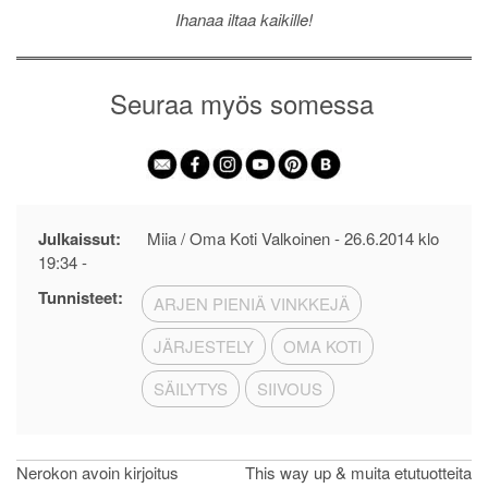
Ihanaa iltaa kaikille!
Seuraa myös somessa
Julkaissut:
Miia / Oma Koti Valkoinen -
26.6.2014 klo
19:34
-
Tunnisteet:
ARJEN PIENIÄ VINKKEJÄ
JÄRJESTELY
OMA KOTI
SÄILYTYS
SIIVOUS
Artikkelien
Nerokon avoin kirjoitus
This way up & muita etutuotteita