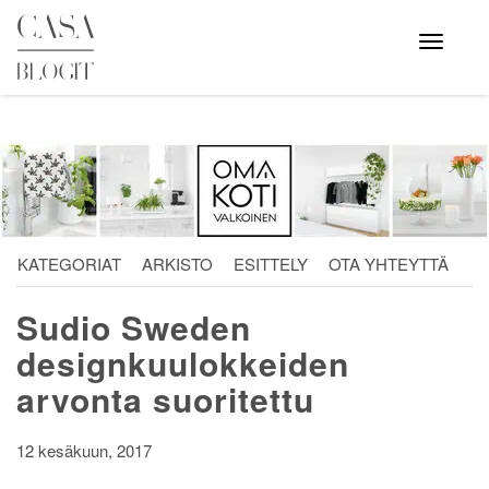
Skip
to
Avaa
valikko
content
KATEGORIAT
ARKISTO
ESITTELY
OTA YHTEYTTÄ
Sudio Sweden
designkuulokkeiden
arvonta suoritettu
12 kesäkuun, 2017