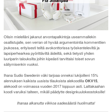
Olisin mielelläni jakanut arvontapalkintoja useammallekin
osallistujalle, sen verran oli hyvää argumentointia kommenttien
joukossa, erityisesti teiltä avokonttorissa työskenteleviltä ja
lapsiperhearkea pyörittäviltä äideiltä, sekä tietysti yhden
luuriparin talouksilta joihin kipeästi tarvittaisi toiset sovun
säilymisenkin vuoksi.
Ihana Sudio Swedenin väki tarjoaa onneksi lukijoilleni 15%
alennuksen kaikista uusista tilauksista alekoodilla
OKV15
,
alekoodi on voimassa vuoden 2017 loppuun asti. Laittakaahan
koodi varuiksi talteen, mikäli päädytte designkuulokeostoksille!
Ihanaa alkanutta viikkoa sadesäästä huolimatta!