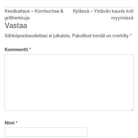
Artikkelien
Kesäkattaus – Kombuchaa &
Kylässä – Ystävän kaunis koti
grilliherkkuja
myynnissä
selaus
Vastaa
Sähköpostiosoitettasi ei julkaista.
Pakolliset kentät on merkitty
*
Kommentti
*
Nimi
*