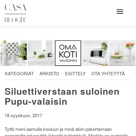
Skip
to
Avaa
valikko
content
KATEGORIAT
ARKISTO
ESITTELY
OTA YHTEYTTÄ
Siluettiverstaan suloinen
Pupu-valaisin
18 syyskuun, 2017
Tyttö meni aamulla kouluun ja minä aloin pakertamaan
perjantailta tekemättä jääneitä työtehtäviä. Mieliala on matalalla,