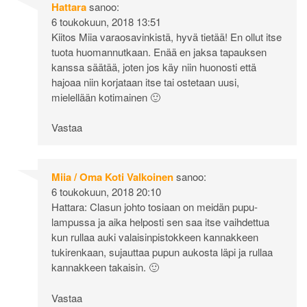
Hattara
sanoo:
6 toukokuun, 2018 13:51
Kiitos Miia varaosavinkistä, hyvä tietää! En ollut itse
tuota huomannutkaan. Enää en jaksa tapauksen
kanssa säätää, joten jos käy niin huonosti että
hajoaa niin korjataan itse tai ostetaan uusi,
mielellään kotimainen 🙂
Vastaa
Miia / Oma Koti Valkoinen
sanoo:
6 toukokuun, 2018 20:10
Hattara: Clasun johto tosiaan on meidän pupu-
lampussa ja aika helposti sen saa itse vaihdettua
kun rullaa auki valaisinpistokkeen kannakkeen
tukirenkaan, sujauttaa pupun aukosta läpi ja rullaa
kannakkeen takaisin. 🙂
Vastaa