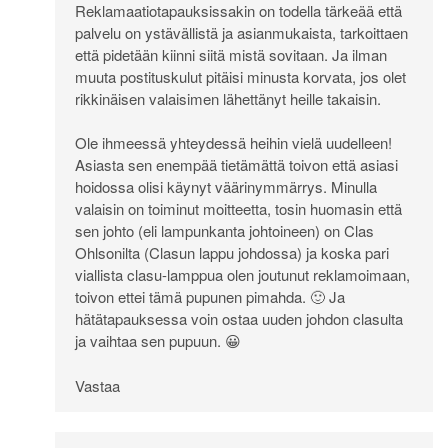
Reklamaatiotapauksissakin on todella tärkeää että
palvelu on ystävällistä ja asianmukaista, tarkoittaen
että pidetään kiinni siitä mistä sovitaan. Ja ilman
muuta postituskulut pitäisi minusta korvata, jos olet
rikkinäisen valaisimen lähettänyt heille takaisin.
Ole ihmeessä yhteydessä heihin vielä uudelleen!
Asiasta sen enempää tietämättä toivon että asiasi
hoidossa olisi käynyt väärinymmärrys. Minulla
valaisin on toiminut moitteetta, tosin huomasin että
sen johto (eli lampunkanta johtoineen) on Clas
Ohlsonilta (Clasun lappu johdossa) ja koska pari
viallista clasu-lamppua olen joutunut reklamoimaan,
toivon ettei tämä pupunen pimahda. 🙂 Ja
hätätapauksessa voin ostaa uuden johdon clasulta
ja vaihtaa sen pupuun. 😀
Vastaa