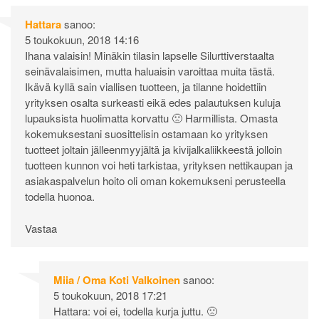
Hattara
sanoo:
5 toukokuun, 2018 14:16
Ihana valaisin! Minäkin tilasin lapselle Silurttiverstaalta
seinävalaisimen, mutta haluaisin varoittaa muita tästä.
Ikävä kyllä sain viallisen tuotteen, ja tilanne hoidettiin
yrityksen osalta surkeasti eikä edes palautuksen kuluja
lupauksista huolimatta korvattu 🙁 Harmillista. Omasta
kokemuksestani suosittelisin ostamaan ko yrityksen
tuotteet joltain jälleenmyyjältä ja kivijalkaliikkeestä jolloin
tuotteen kunnon voi heti tarkistaa, yrityksen nettikaupan ja
asiakaspalvelun hoito oli oman kokemukseni perusteella
todella huonoa.
Vastaa
Miia / Oma Koti Valkoinen
sanoo:
5 toukokuun, 2018 17:21
Hattara: voi ei, todella kurja juttu. 🙁