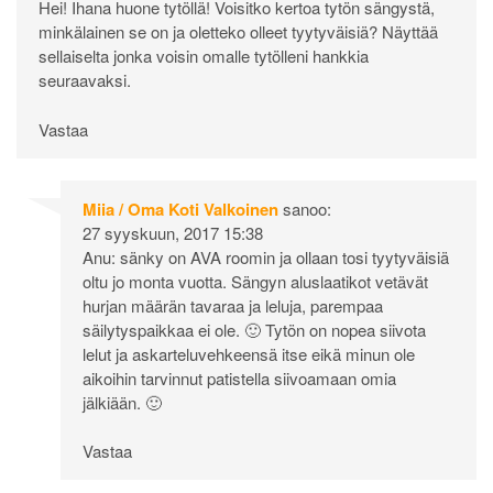
Hei! Ihana huone tytöllä! Voisitko kertoa tytön sängystä,
minkälainen se on ja oletteko olleet tyytyväisiä? Näyttää
sellaiselta jonka voisin omalle tytölleni hankkia
seuraavaksi.
Vastaa
Miia / Oma Koti Valkoinen
sanoo:
27 syyskuun, 2017 15:38
Anu: sänky on AVA roomin ja ollaan tosi tyytyväisiä
oltu jo monta vuotta. Sängyn aluslaatikot vetävät
hurjan määrän tavaraa ja leluja, parempaa
säilytyspaikkaa ei ole. 🙂 Tytön on nopea siivota
lelut ja askarteluvehkeensä itse eikä minun ole
aikoihin tarvinnut patistella siivoamaan omia
jälkiään. 🙂
Vastaa