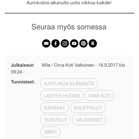
Aurinkoista alkanutta uutta viikkoa kaikille!
Seuraa myös somessa
Julkaissut:
Miia / Oma Koti Valkoinen -
18.9.2017 klo
09:24
-
Tunnisteet:
AJATUKSIA ELÄMÄSTÄ
LASTEN HUONE
OMA KOTI
RAKKAAT
SHOPPAILUT
TEKSTIILIT
VALAISIMET
VÄRIT