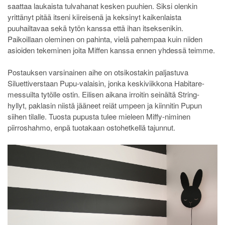
saattaa laukaista tulvahanat kesken puuhien. Siksi olenkin
yrittänyt pitää itseni kiireisenä ja keksinyt kaikenlaista
puuhailtavaa sekä tytön kanssa että ihan itseksenikin.
Paikoillaan oleminen on pahinta, vielä pahempaa kuin niiden
asioiden tekeminen joita Miffen kanssa ennen yhdessä teimme.
Postauksen varsinainen aihe on otsikostakin paljastuva
Siluettiverstaan Pupu-valaisin, jonka keskiviikkona Habitare-
messuilta tytölle ostin. Eilisen aikana irroitin seinältä String-
hyllyt, paklasin niistä jääneet reiät umpeen ja kiinnitin Pupun
siihen tilalle. Tuosta pupusta tulee mieleen Miffy-niminen
piirroshahmo, enpä tuotakaan ostohetkellä tajunnut.