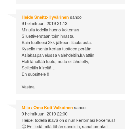
Heide Sneitz-Hyvärinen
sanoo:
9 helmikuun, 2019 21:13
Minulla todella huono kokemus
Siluettiverstaan toiminnasta.
Sain tuotteesi 2kk jälkeen tilauksesta.
Kyselin monta kertaa tuotteen perään,
Asiakaspalvelussa valehdeltiin,luvattiin
Heti lähettää tuote,mutta ei lähetetty,
Seliteltiin kiireitä…
En suosittele !!
Vastaa
Miia / Oma Koti Valkoinen
sanoo:
9 helmikuun, 2019 22:00
Heide: todella ikävä on sinun kertomasi kokemus!
🙁 En tiedä mitä tähän sanoisin, sanattomaksi