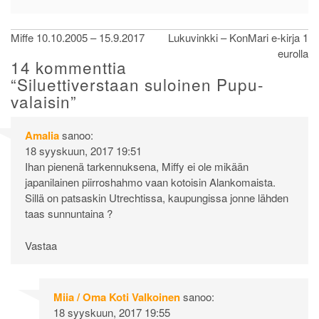
Artikkelien
Miffe 10.10.2005 – 15.9.2017
Lukuvinkki – KonMari e-kirja 1
eurolla
selaus
14 kommenttia
“
Siluettiverstaan suloinen Pupu-
valaisin
”
Amalia
sanoo:
18 syyskuun, 2017 19:51
Ihan pienenä tarkennuksena, Miffy ei ole mikään
japanilainen piirroshahmo vaan kotoisin Alankomaista.
Sillä on patsaskin Utrechtissa, kaupungissa jonne lähden
taas sunnuntaina ?
Vastaa
Miia / Oma Koti Valkoinen
sanoo:
18 syyskuun, 2017 19:55