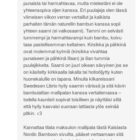
punaista tai harmahtavaa, mutta mielestäni ei ole
yhteensopiva oljen kanssa. Eri puulajeja olen tässä
viimeisen viikon verran vertaillut ja kaikista
parhaiten tämän naturellin bambun kanssa sopii
yhteen saarni (ei valkosaarni). Tammi on selvästi
tummempi ja harmahtavampi kuin bambu, koivu
taas pastellisemman keltainen. Kirsikka ja pähkinä
ovat molemmat kylmiä (kirsikka vivahtaa
punaiseen ja pähkinä lilaan) ja liian tummia
puulajikkeita. Saarni on juuri oikean sävyinen jos se
on käsitelty kirkkaalla lakalla tai hoitoöljytty kuten
huonekaluille on tapana. Minulla kiikareissani
Swedesen Librio hylly saarnin värissä ja sitä kävin
bambulattian mallipalan kanssa vertailemassa –
todella kauniisti sopivat toisilleen ja näyttäisi siltä
että hylly kasvaisi suoraan lattiasta ylös seinää
pitkin. <3
Kannattaa tilata maksuton mallipala tästä Kaislasta
Nordic Bamboon sivuilta, pääset vertaamaan sitä