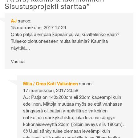
Sisustusprojekti starttaa
”
AJ
sanoo:
15 marraskuun, 2017 17:29
Onko patja aiempaa kapeampi, vai kuvittelenko vaan?
Tuleeko olohuoneeseen muita istuimia? Kauniilta
näyttää…
Vastaa
Miia / Oma Koti Valkoinen
sanoo:
17 marraskuun, 2017 20:58
AJ: Patja on 140x200cm eli 20cm kapeampi kuin
edellinen. Mittoja muuttaa myös se että vanhassa
sängyssä oli patjan ympärillä se valkoinen
nahkainen sänkykehikko, joka levensi sängyn
kokonaisleveyttä 20cm (jolloin leveys siis 180cm).
🙂 Uusi sänky tulee olemaan leveämpi kuin
edellinen, sillä patjan ympärille tulee 25cm levike