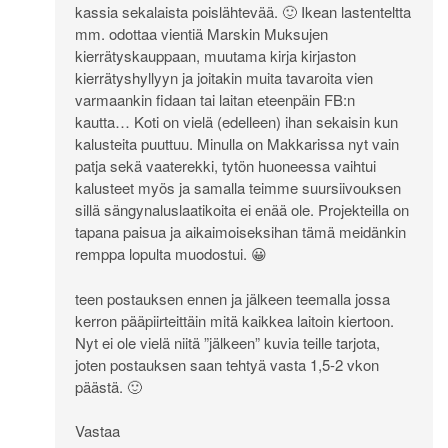
kassia sekalaista poislähtevää. 🙂 Ikean lastenteltta
mm. odottaa vientiä Marskin Muksujen
kierrätyskauppaan, muutama kirja kirjaston
kierrätyshyllyyn ja joitakin muita tavaroita vien
varmaankin fidaan tai laitan eteenpäin FB:n
kautta… Koti on vielä (edelleen) ihan sekaisin kun
kalusteita puuttuu. Minulla on Makkarissa nyt vain
patja sekä vaaterekki, tytön huoneessa vaihtui
kalusteet myös ja samalla teimme suursiivouksen
sillä sängynaluslaatikoita ei enää ole. Projekteilla on
tapana paisua ja aikaimoiseksihan tämä meidänkin
remppa lopulta muodostui. 😀
teen postauksen ennen ja jälkeen teemalla jossa
kerron pääpiirteittäin mitä kaikkea laitoin kiertoon.
Nyt ei ole vielä niitä ”jälkeen” kuvia teille tarjota,
joten postauksen saan tehtyä vasta 1,5-2 vkon
päästä. 🙂
Vastaa