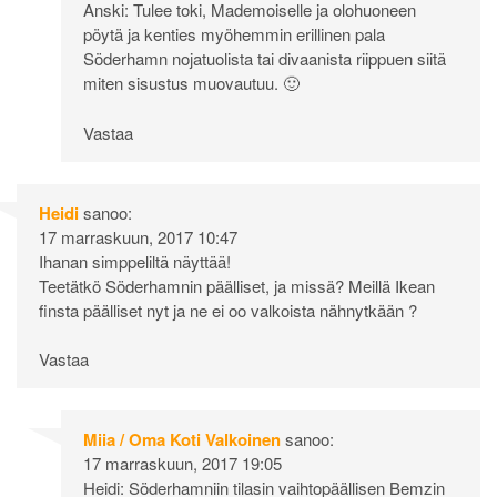
Anski: Tulee toki, Mademoiselle ja olohuoneen
pöytä ja kenties myöhemmin erillinen pala
Söderhamn nojatuolista tai divaanista riippuen siitä
miten sisustus muovautuu. 🙂
Vastaa
Heidi
sanoo:
17 marraskuun, 2017 10:47
Ihanan simppeliltä näyttää!
Teetätkö Söderhamnin päälliset, ja missä? Meillä Ikean
finsta päälliset nyt ja ne ei oo valkoista nähnytkään ?
Vastaa
Miia / Oma Koti Valkoinen
sanoo:
17 marraskuun, 2017 19:05
Heidi: Söderhamniin tilasin vaihtopäällisen Bemzin