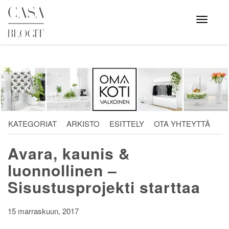
Skip
to
Avaa
valikko
content
KATEGORIAT
ARKISTO
ESITTELY
OTA YHTEYTTÄ
Avara, kaunis &
luonnollinen –
Sisustusprojekti starttaa
15 marraskuun, 2017