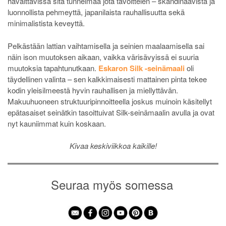
havaittavissa sitä tunnelmaa jota tavoittelen – skandinaavista ja
luonnollista pehmeyttä, japanilaista rauhallisuutta sekä
minimalistista keveyttä.
Pelkästään lattian vaihtamisella ja seinien maalaamisella sai
näin ison muutoksen aikaan, vaikka värisävyissä ei suuria
muutoksia tapahtunutkaan.
Eskaron Silk -seinämaali
oli
täydellinen valinta – sen kalkkimaisesti mattainen pinta tekee
kodin yleisilmeestä hyvin rauhallisen ja miellyttävän.
Makuuhuoneen struktuuripinnoitteella joskus muinoin käsitellyt
epätasaiset seinätkin tasoittuivat Silk-seinämaalin avulla ja ovat
nyt kauniimmat kuin koskaan.
Kivaa keskiviikkoa kaikille!
Seuraa myös somessa