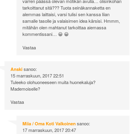
varren päässä olevan mötikän avulla… olisinkohan
tarkoittanut sitä??? Tuota seinäkannaketta en
alemmas laittaisi, varsi tulisi sen kanssa liian
samalle tasolle ja valaisimen idea kärsisi. Hmmm,
mitähän olen mahtanut tarkoittaa aiemassa
kommentissani… 😀 😀
Vastaa
Anski
sanoo:
15 marraskuun, 2017 22:51
Tuleeko olohuoneeseen muita huonekaluja?
Mademoiselle?
Vastaa
Miia / Oma Koti Valkoinen
sanoo:
17 marraskuun, 2017 20:47