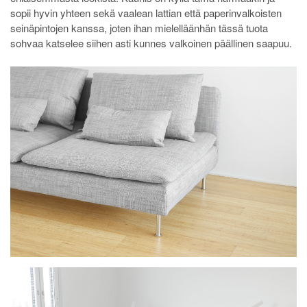
sopii hyvin yhteen sekä vaalean lattian että paperinvalkoisten
seinäpintojen kanssa, joten ihan mielelläänhän tässä tuota
sohvaa katselee siihen asti kunnes valkoinen päällinen saapuu.