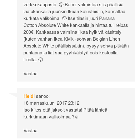
verkkokaupasta. 🙂 Bemz valmistaa siis päällisiä
laatukankailla juurikin Ikean kalusteisiin, kannattaa
kurkata valikoima. 🙂 Itse tilasin juuri Panana
Cotton Absolute White kankaalla ja hintaa tuli reipas
200€. Kankaassa valmiina likaa hylkivä käsittely
(kuten vanhan Ikea Kivik -sohvan Belgian Linen
Absolute White päällisissäkin), pysyy sohva pitkään
puhtaana ja liat saa pyyhkäistyä pois kostealla
liinalla. 🙂
Vastaa
Heidi
sanoo:
18 marraskuun, 2017 23:12
Iso kiitos että jaksoit vastata! Pitää lähteä
kurkkimaan valikoimaa ?☺️
Vastaa