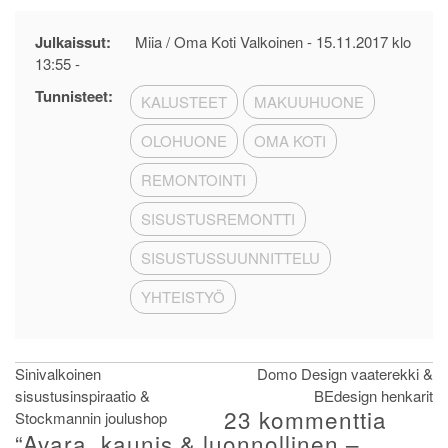
Julkaissut:
Miia / Oma Koti Valkoinen -
15.11.2017 klo
13:55
-
Tunnisteet:
KALUSTEET
MAKUUHUONE
OLOHUONE
OMA KOTI
REMONTOINTI
SISUSTUSREMONTTI
SISUSTUSSUUNNITTELU
YHTEISTYÖ
Artikkelien
Sinivalkoinen
Domo Design vaaterekki &
sisustusinspiraatio &
BEdesign henkarit
selaus
23 kommenttia
Stockmannin joulushop
“
Avara, kaunis & luonnollinen –