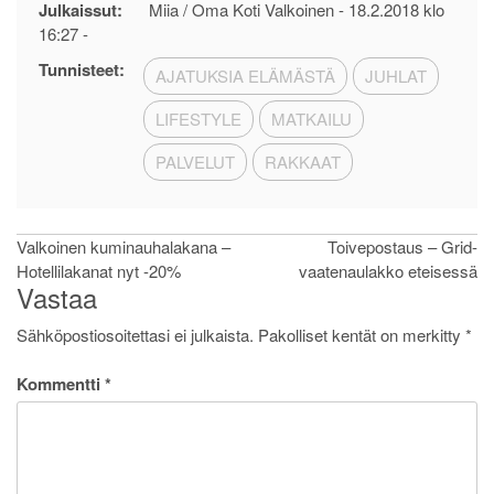
Julkaissut:
Miia / Oma Koti Valkoinen -
18.2.2018 klo
16:27
-
Tunnisteet:
AJATUKSIA ELÄMÄSTÄ
JUHLAT
LIFESTYLE
MATKAILU
PALVELUT
RAKKAAT
Artikkelien
Valkoinen kuminauhalakana –
Toivepostaus – Grid-
Hotellilakanat nyt -20%
vaatenaulakko eteisessä
selaus
Vastaa
Sähköpostiosoitettasi ei julkaista.
Pakolliset kentät on merkitty
*
Kommentti
*