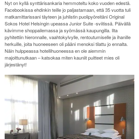
Nyt on kyllä synttärisankaria hemmoteltu koko vuoden edestä.
Facebookissa ehdinkin teille jo paljastamaan, että 35 vuotta tuli
matkamittarissani täyteen ja juhlistin puolipyöreitäni Original
Sokos Hotel Helsingin upeassa Junior Suite -sviitissä. Päivällä
kävimme shoppailemassa ja syömässä kaupungilla. Ilta
pyhitettiin hieronnalle, vaahtokylvylle, rentoutumiselle ja ihanille
herkuille, joita huoneeseen oli pääni menoksi tilattu jo ennalta.
Näin hulppeassa hotellihuoneessa en ole aiemmin
majoittunutkaan – katsokaa miten kauniit puitteet mies oli
järjestänyt!