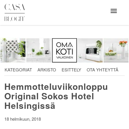
Skip
to
Avaa
valikko
content
KATEGORIAT
ARKISTO
ESITTELY
OTA YHTEYTTÄ
Hemmotteluviikonloppu
Original Sokos Hotel
Helsingissä
18 helmikuun, 2018