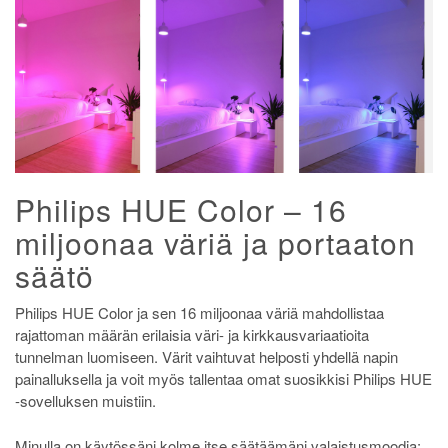
Philips HUE Color – 16
miljoonaa väriä ja portaaton
säätö
Philips HUE Color ja sen 16 miljoonaa väriä mahdollistaa
rajattoman määrän erilaisia väri- ja kirkkausvariaatioita
tunnelman luomiseen. Värit vaihtuvat helposti yhdellä napin
painalluksella ja voit myös tallentaa omat suosikkisi Philips HUE
-sovelluksen muistiin.
Minulla on käytössäni kolme itse säätäämäni valaistusmoodia: