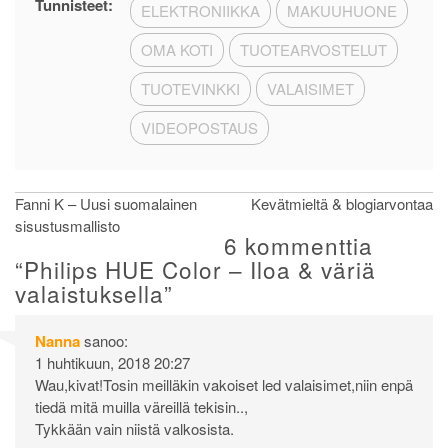
Tunnisteet:
ELEKTRONIIKKA
MAKUUHUONE
OMA KOTI
TUOTEARVOSTELUT
TUOTEVINKKI
VALAISIMET
VIDEOPOSTAUS
Artikkelien
Fanni K – Uusi suomalainen
Kevätmieltä & blogiarvontaa
sisustusmallisto
selaus
6 kommenttia
“
Philips HUE Color – Iloa & väriä
valaistuksella
”
Nanna
sanoo:
1 huhtikuun, 2018 20:27
Wau,kivat!Tosin meilläkin vakoiset led valaisimet,niin enpä
tiedä mitä muilla väreillä tekisin..,
Tykkään vain niistä valkosista.