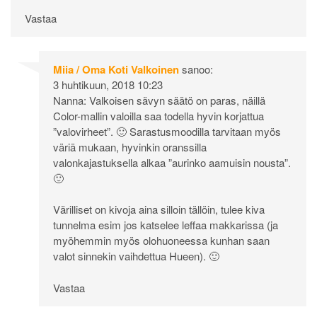
Vastaa
Miia / Oma Koti Valkoinen
sanoo:
3 huhtikuun, 2018 10:23
Nanna: Valkoisen sävyn säätö on paras, näillä
Color-mallin valoilla saa todella hyvin korjattua
”valovirheet”. 🙂 Sarastusmoodilla tarvitaan myös
väriä mukaan, hyvinkin oranssilla
valonkajastuksella alkaa ”aurinko aamuisin nousta”.
🙂
Värilliset on kivoja aina silloin tällöin, tulee kiva
tunnelma esim jos katselee leffaa makkarissa (ja
myöhemmin myös olohuoneessa kunhan saan
valot sinnekin vaihdettua Hueen). 🙂
Vastaa