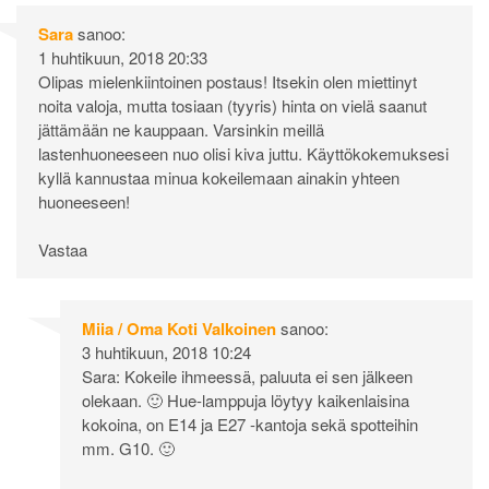
Sara
sanoo:
1 huhtikuun, 2018 20:33
Olipas mielenkiintoinen postaus! Itsekin olen miettinyt
noita valoja, mutta tosiaan (tyyris) hinta on vielä saanut
jättämään ne kauppaan. Varsinkin meillä
lastenhuoneeseen nuo olisi kiva juttu. Käyttökokemuksesi
kyllä kannustaa minua kokeilemaan ainakin yhteen
huoneeseen!
Vastaa
Miia / Oma Koti Valkoinen
sanoo:
3 huhtikuun, 2018 10:24
Sara: Kokeile ihmeessä, paluuta ei sen jälkeen
olekaan. 🙂 Hue-lamppuja löytyy kaikenlaisina
kokoina, on E14 ja E27 -kantoja sekä spotteihin
mm. G10. 🙂