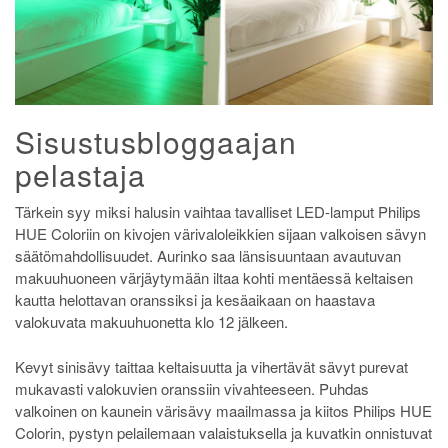
Sisustusbloggaajan
pelastaja
Tärkein syy miksi halusin vaihtaa tavalliset LED-lamput Philips
HUE Coloriin on kivojen värivaloleikkien sijaan valkoisen sävyn
säätömahdollisuudet. Aurinko saa länsisuuntaan avautuvan
makuuhuoneen värjäytymään iltaa kohti mentäessä keltaisen
kautta helottavan oranssiksi ja kesäaikaan on haastava
valokuvata makuuhuonetta klo 12 jälkeen.
Kevyt sinisävy taittaa keltaisuutta ja vihertävät sävyt purevat
mukavasti valokuvien oranssiin vivahteeseen. Puhdas
valkoinen on kaunein värisävy maailmassa ja kiitos Philips HUE
Colorin, pystyn pelailemaan valaistuksella ja kuvatkin onnistuvat