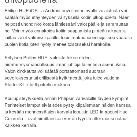
Philips HUE iOS- ja Android-sovellusten avulla valaistusta voi
säätää myös etäyhteyden välityksellä kodin ulkopuolelta. Näen
helposti unohdinko kotoa lähtiessäni valot päälle ja sammuttaa
ne. Voin myös ennakoida kotiin saapumista pimeän aikaan ja
laittaa valot valmiiksi päälle, tosin makuuhuone sijaitsee väärällä
puolen kotia joten hyöty menee toistaiseksi harakoille.
Erityisen Philips HUE -valoista tekee niiden
himmennysmahdollisuus ilman johtoja tai erillisiä asennuksia.
Valon kirkkautta voi säätää portaattomasti suoraan
sovelluksesta tai erillisestä kytkimestä, joka tulee vakiona
Starter Kit -starttipaketin mukana.
Koulupisteytyksellä annan Philipsin värivaloille täyden kympin!
Perinteiset lamput eivät edes pysty kilpailemaan näiden kanssa
ja kesään mennessä aion korvata loputkin LED-lamppuni Hue
Coloreilla – ovat nimittäin sen verran tyyriitä ettei raaski ostaa
kaikkea kerralla.