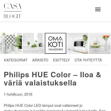
Skip
to
Avaa
valikko
content
KATEGORIAT
ARKISTO
ESITTELY
OTA YHTEYTTÄ
Philips HUE Color – Iloa &
väriä valaistuksella
1 huhtikuun, 2018
Philips HUE Color LED-lamput ovat vallanneet jo
makuuhuoneen ja kesään mennessä varmasti koko kodin. Sen