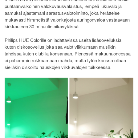
puhtaanvalkoinen valokuvausvalaistus, lempeä lukuvalo ja
aamuksi ajastamani sarastusvalotoiminto, joka herättelee
mukavasti himmeästä valonkajosta auringonvaloa vastaavaan
kirkkauteen 30 minuutin aikasyklissä.
Philips HUE Colorille on ladattavissa useita lisäsovelluksia,
kuten diskosovellus joka saa valot vilkkumaan musiikin
tahdissa kuten clubilla konsanaan. Pienessä makuuhuoneessa
ei pahemmin rokkaamaan mahdu, mutta tytön kanssa ollaan
sielläkin diskoiltu hauskojen vilkkuvalojen tuikkeessa.