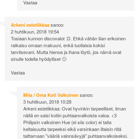
Vastaa
Arkeni estetiikkaa
sanoo:
2 huhtikuun, 2018 19:54
Tosiaan kunnon discovalot :D. Ehkä vähän liian erikoinen
ratkaisu omaan makuuni, enkä tuollaisia kokisi
tarvitsevani. Mutta hienoa ja ihana löytö, jos nämä ovat
sinulle todella hyödylliset 🙂
Vastaa
Miia / Oma Koti Valkoinen
sanoo:
3 huhtikuun, 2018 10:28
Arkeni estetiikkaa: Ovat hyvinkin tarpeelliset, ilman
näitä en saisi kotiin puhtaanvalkoista valoa. <3
Philipsin valkoinen Hue (ei siis color) ei taita
keltaisuutta tarpeeksi eikä varsinkaan iltaisin riitä
taittamaan "vääriä valonsävyjä" puhtaanvalkoiseksi.