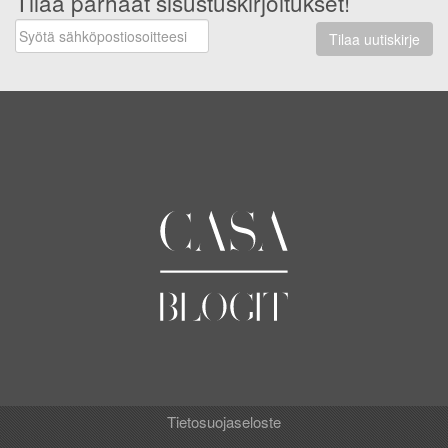
Tilaa parhaat sisustuskirjoitukset!
Tilaa uutiskirje
Tietosuojaseloste