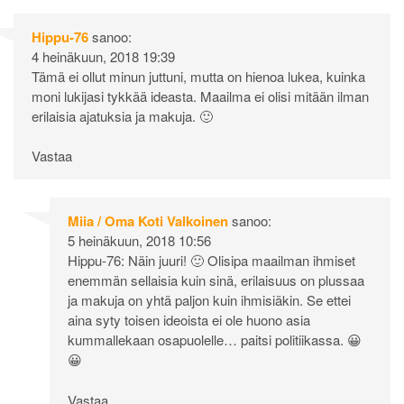
Hippu-76
sanoo:
4 heinäkuun, 2018 19:39
Tämä ei ollut minun juttuni, mutta on hienoa lukea, kuinka
moni lukijasi tykkää ideasta. Maailma ei olisi mitään ilman
erilaisia ajatuksia ja makuja. 🙂
Vastaa
Miia / Oma Koti Valkoinen
sanoo:
5 heinäkuun, 2018 10:56
Hippu-76: Näin juuri! 🙂 Olisipa maailman ihmiset
enemmän sellaisia kuin sinä, erilaisuus on plussaa
ja makuja on yhtä paljon kuin ihmisiäkin. Se ettei
aina syty toisen ideoista ei ole huono asia
kummallekaan osapuolelle… paitsi politiikassa. 😀
😀
Vastaa