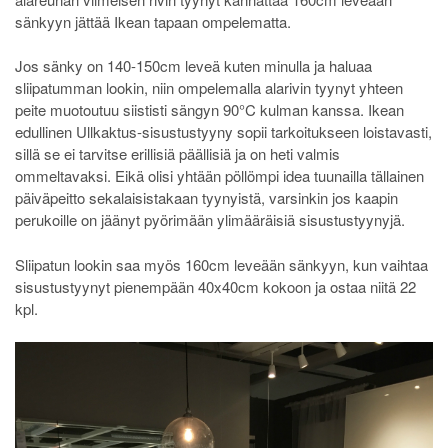
sänkyyn jättää Ikean tapaan ompelematta.
Jos sänky on 140-150cm leveä kuten minulla ja haluaa
sliipatumman lookin, niin ompelemalla alarivin tyynyt yhteen
peite muotoutuu siististi sängyn 90°C kulman kanssa. Ikean
edullinen Ullkaktus-sisustustyyny sopii tarkoitukseen loistavasti,
sillä se ei tarvitse erillisiä päällisiä ja on heti valmis
ommeltavaksi. Eikä olisi yhtään pöllömpi idea tuunailla tällainen
päiväpeitto sekalaisistakaan tyynyistä, varsinkin jos kaapin
perukoille on jäänyt pyörimään ylimääräisiä sisustustyynyjä.
Sliipatun lookin saa myös 160cm leveään sänkyyn, kun vaihtaa
sisustustyynyt pienempään 40x40cm kokoon ja ostaa niitä 22
kpl.