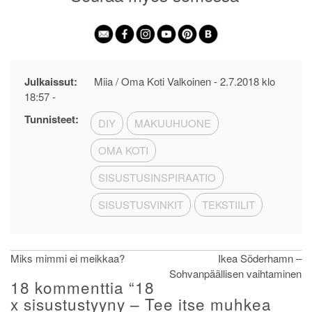
Julkaissut:
Miia / Oma Koti Valkoinen -
2.7.2018 klo
18:57
-
Tunnisteet:
DIY
MAKUUHUONE
OMA KOTI
SISUSTUSINSPIRAATIO
SISUSTUSVINKIT
TEKSTIILIT
Artikkelien
Miks mimmi ei meikkaa?
Ikea Söderhamn –
Sohvanpäällisen vaihtaminen
selaus
18 kommenttia “
18
x sisustustyyny – Tee itse muhkea