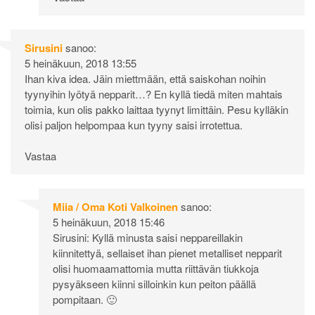
Sirusini
sanoo:
5 heinäkuun, 2018 13:55
Ihan kiva idea. Jäin miettmään, että saiskohan noihin
tyynyihin lyötyä nepparit…? En kyllä tiedä miten mahtais
toimia, kun olis pakko laittaa tyynyt limittäin. Pesu kylläkin
olisi paljon helpompaa kun tyyny saisi irrotettua.
Vastaa
Miia / Oma Koti Valkoinen
sanoo:
5 heinäkuun, 2018 15:46
Sirusini: Kyllä minusta saisi neppareillakin
kiinnitettyä, sellaiset ihan pienet metalliset nepparit
olisi huomaamattomia mutta riittävän tiukkoja
pysyäkseen kiinni silloinkin kun peiton päällä
pompitaan. 🙂