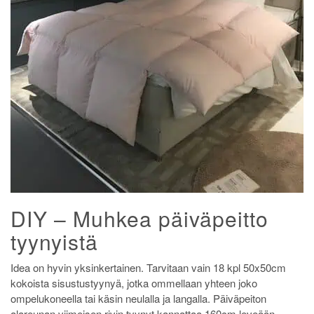
DIY – Muhkea päiväpeitto
tyynyistä
Idea on hyvin yksinkertainen. Tarvitaan vain 18 kpl 50x50cm
kokoista sisustustyynyä, jotka ommellaan yhteen joko
ompelukoneella tai käsin neulalla ja langalla. Päiväpeiton
alareunan viimeisen rivin tyynyt kannattaa 160cm leveään