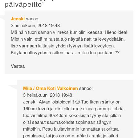
päiväpeitto
”
Jenski
sanoo:
2 heinäkuun, 2018 19:48
Mä näin tuon saman viimeks kun olin ikeassa. Hieno idea!
Mietin vain, että minusta tuo näyttää naftilta leveydeltään,
itse varmaan laittaisin yhden tyynyn lisää leveyteen.
Käytännöllisyydestä sitten taas…miten tuo pestään ??
Vastaa
Miia / Oma Koti Valkoinen
sanoo:
3 heinäkuun, 2018 19:48
Jenski: Aivan loistoidea!!! 🙂 Tuo Ikean sänky on
160cm leveä ja olisi ollut melkeinpä parempi tehdä
tuo viritelmä 40x40cm kokoisista tyynyistä jolloin
olisi saanut saumakohdat sopimaan sängyn
mittoihin. Pesu luultavimmin kannattaa suorittaa
pesulassa, tai jos on oma mökki / ranta ja laituri