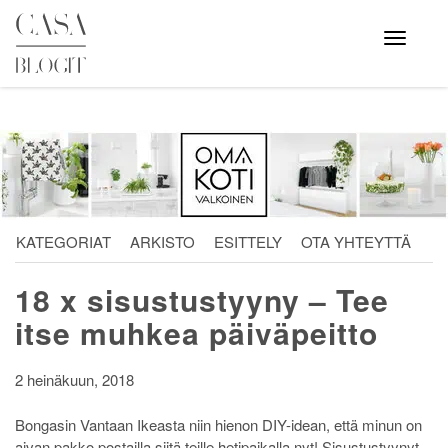
Skip
to
Avaa
valikko
content
KATEGORIAT
ARKISTO
ESITTELY
OTA YHTEYTTÄ
18 x sisustustyyny – Tee
itse muhkea päiväpeitto
2 heinäkuun, 2018
Bongasin Vantaan Ikeasta niin hienon DIY-idean, että minun on
aivan pakko postailla siitä teille hetipaikalla nyt! Sisustustyynyt