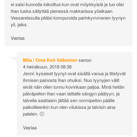
ei saisi kunnolla loikoiltua kun ovat möykkyisiä ja tuo olisi
ihan tuska säilyttää pienessä makkarissa yöaikaan.
Vessareissulla pitäisi kompuroida parinkymmenen tyynyn
yli, jaiks.
Vastaa
Miia / Oma Koti Valkoinen
sanoo:
4 heinäkuun, 2018 08:38
Jenni: kyseiset tyynyt ovat sisältä vanua ja litistyvät
ihmisen painosta ihan ohuiksi. Nuo tyynyjen välit
eivät näin ollen tunnu kovinkaan paljoa. Minä heitän
päiväpeiton ihan vaan lattialle sängyn päätyyn, ja
talvella saattaisin jättää sen normipeiton päälle
paikoilleenkin kun olen vilukissa ja talvisin aina
palelen. 🙂
Vastaa