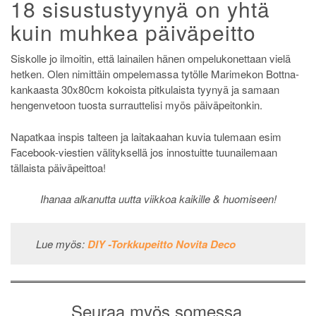
18 sisustustyynyä on yhtä
kuin muhkea päiväpeitto
Siskolle jo ilmoitin, että lainailen hänen ompelukonettaan vielä
hetken. Olen nimittäin ompelemassa tytölle Marimekon Bottna-
kankaasta 30x80cm kokoista pitkulaista tyynyä ja samaan
hengenvetoon tuosta surrauttelisi myös päiväpeitonkin.
Napatkaa inspis talteen ja laitakaahan kuvia tulemaan esim
Facebook-viestien välityksellä jos innostuitte tuunailemaan
tällaista päiväpeittoa!
Ihanaa alkanutta uutta viikkoa kaikille & huomiseen!
Lue myös:
DIY -Torkkupeitto Novita Deco
Seuraa myös somessa