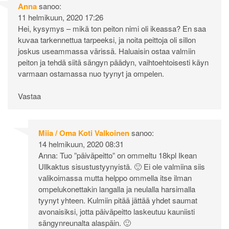
Anna
sanoo:
11 helmikuun, 2020 17:26
Hei, kysymys – mikä ton peiton nimi oli ikeassa? En saa
kuvaa tarkennettua tarpeeksi, ja noita peittoja oli sillon
joskus useammassa värissä. Haluaisin ostaa valmiin
peiton ja tehdä siitä sängyn päädyn, vaihtoehtoisesti käyn
varmaan ostamassa nuo tyynyt ja ompelen.
Vastaa
Miia / Oma Koti Valkoinen
sanoo:
14 helmikuun, 2020 08:31
Anna: Tuo ”päiväpeitto” on ommeltu 18kpl Ikean
Ullkaktus sisustustyynyistä. 🙂 Ei ole valmiina siis
valikoimassa mutta helppo ommella itse ilman
ompelukonettakin langalla ja neulalla harsimalla
tyynyt yhteen. Kulmiin pitää jättää yhdet saumat
avonaisiksi, jotta päiväpeitto laskeutuu kauniisti
sängynreunalta alaspäin. 🙂