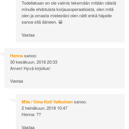
Todellakaan en ole valmis tekemään mitään näistä
minulle ehdotuista korjausoperaatioista, olen mitä
olen ja omasta mielestäni olen nätti enkä häpeile
sanoa sitä ääneen. 😀
Vastaa
Henna
sanoo:
30 kesäkuun, 2018 20:33
Amen! Hyvä kirjoitus!
Vastaa
Miia / Oma Koti Valkoinen
sanoo:
2 heinäkuun, 2018 10:47
Henna: ??
Vastaa