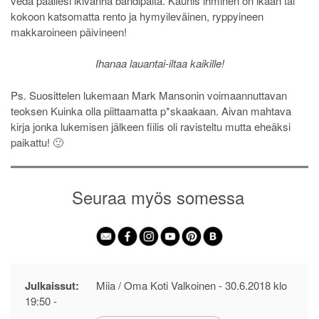
vedä päällesi ikivanha bändipaita. Kaunis ihminen on ikään tai
kokoon katsomatta rento ja hymyileväinen, ryppyineen
makkaroineen päivineen!
Ihanaa lauantai-iltaa kaikille!
Ps. Suosittelen lukemaan Mark Mansonin voimaannuttavan
teoksen Kuinka olla piittaamatta p*skaakaan. Aivan mahtava
kirja jonka lukemisen jälkeen fiilis oli ravisteltu mutta eheäksi
paikattu! 🙂
Seuraa myös somessa
Julkaissut:
Miia / Oma Koti Valkoinen -
30.6.2018 klo
19:50
-