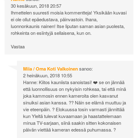
30 kesäkuun, 2018 20:57
Ihmettelen suuresti moisia kommentteja! Yksikään kuvasi
ei ole ollut epäedustava, päinvastoin. Ihana,
luonnonkaunis nainen! Itse liputan saman asian puolesta,
rohkeinta on esiintyjä sellaisena, kun on.
Vastaa
Miia / Oma Koti Valkoinen
sanoo:
2 heinäkuun, 2018 10:55
Hanne: Kiitos kauniista sanoistasi! ❤️ se on jännää
että luonnollisuus on nykyisin rohkeaa, tai että minä
joka kammosin ennen kameroita olen kasvanut
sinuiksi asian kanssa. ?? Näin se elämä muuttuu ja
vie eteenpäin. ? Elokuussa tosin varmasti jännittää
kun Yleltä tulevat kuvaamaan ja haastattelemaan
minua TV-sarjaan, siinä saakin sitten kokonaisen
päivän viettää kameran edessä puhumassa. ?