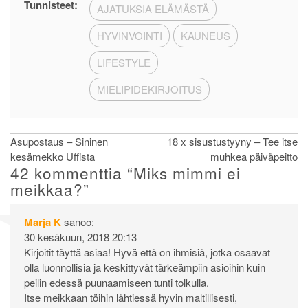
Tunnisteet:
AJATUKSIA ELÄMÄSTÄ
HYVINVOINTI
KAUNEUS
LIFESTYLE
MIELIPIDEKIRJOITUS
Artikkelien
Asupostaus – Sininen
18 x sisustustyyny – Tee itse
kesämekko Uffista
muhkea päiväpeitto
selaus
42 kommenttia “
Miks mimmi ei
meikkaa?
”
Marja K
sanoo:
30 kesäkuun, 2018 20:13
Kirjoitit täyttä asiaa! Hyvä että on ihmisiä, jotka osaavat
olla luonnollisia ja keskittyvät tärkeämpiin asioihin kuin
peilin edessä puunaamiseen tunti tolkulla.
Itse meikkaan töihin lähtiessä hyvin maltillisesti,