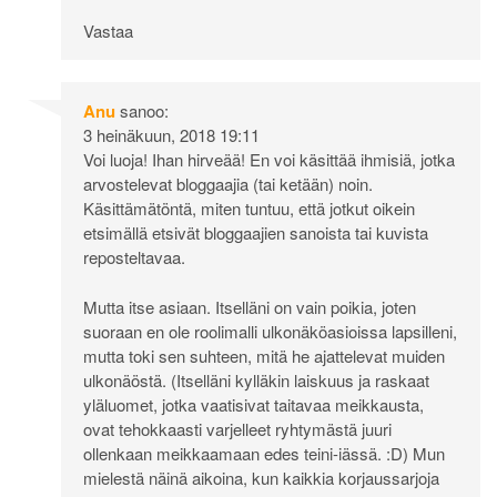
Vastaa
Anu
sanoo:
3 heinäkuun, 2018 19:11
Voi luoja! Ihan hirveää! En voi käsittää ihmisiä, jotka
arvostelevat bloggaajia (tai ketään) noin.
Käsittämätöntä, miten tuntuu, että jotkut oikein
etsimällä etsivät bloggaajien sanoista tai kuvista
reposteltavaa.
Mutta itse asiaan. Itselläni on vain poikia, joten
suoraan en ole roolimalli ulkonäköasioissa lapsilleni,
mutta toki sen suhteen, mitä he ajattelevat muiden
ulkonäöstä. (Itselläni kylläkin laiskuus ja raskaat
yläluomet, jotka vaatisivat taitavaa meikkausta,
ovat tehokkaasti varjelleet ryhtymästä juuri
ollenkaan meikkaamaan edes teini-iässä. :D) Mun
mielestä näinä aikoina, kun kaikkia korjaussarjoja