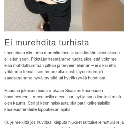
Ei murehdita turhista
Lopetetaan siis turha murehtiminen ja keskitytään olennaiseen
eli elämiseen. Pidetään itsestämme huolta siksi että voimme
elää mahdollisimman pitkän ja terveen elämän – ei siksi että
yritämme tehdä itsestämme ulkoisesti täydellisempiä
saadaksemme hyväksyntää tai hyväksyvää huomiota.
Haastan jokaisen teistä mukaan Sisäisen kauneuden
haasteeseen – mene peilin eteen juuri nyt ja sano itsellesi minä
olen kaunis! Sen jälkeen haiskauta piut paut kaikenlaisille
kauneustrendeille loppukesän ajaksi.
Kulje meikittä jos huvittaa, kieputa hiukset suttuiselle nutturalle ja