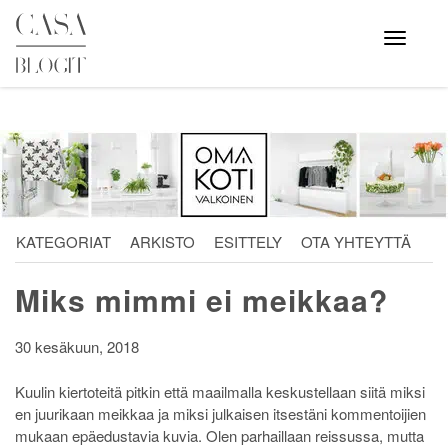
Skip
to
Avaa
valikko
content
KATEGORIAT
ARKISTO
ESITTELY
OTA YHTEYTTÄ
Miks mimmi ei meikkaa?
30 kesäkuun, 2018
Kuulin kiertoteitä pitkin että maailmalla keskustellaan siitä miksi
en juurikaan meikkaa ja miksi julkaisen itsestäni kommentoijien
mukaan epäedustavia kuvia. Olen parhaillaan reissussa, mutta