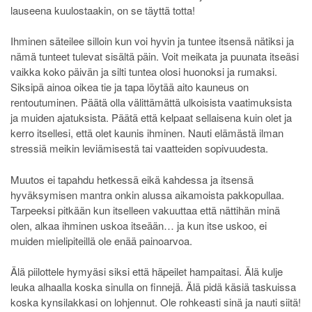
lauseena kuulostaakin, on se täyttä totta!
Ihminen säteilee silloin kun voi hyvin ja tuntee itsensä nätiksi ja
nämä tunteet tulevat sisältä päin. Voit meikata ja puunata itseäsi
vaikka koko päivän ja silti tuntea olosi huonoksi ja rumaksi.
Siksipä ainoa oikea tie ja tapa löytää aito kauneus on
rentoutuminen. Päätä olla välittämättä ulkoisista vaatimuksista
ja muiden ajatuksista. Päätä että kelpaat sellaisena kuin olet ja
kerro itsellesi, että olet kaunis ihminen. Nauti elämästä ilman
stressiä meikin leviämisestä tai vaatteiden sopivuudesta.
Muutos ei tapahdu hetkessä eikä kahdessa ja itsensä
hyväksymisen mantra onkin alussa aikamoista pakkopullaa.
Tarpeeksi pitkään kun itselleen vakuuttaa että nättihän minä
olen, alkaa ihminen uskoa itseään… ja kun itse uskoo, ei
muiden mielipiteillä ole enää painoarvoa.
Älä piilottele hymyäsi siksi että häpeilet hampaitasi. Älä kulje
leuka alhaalla koska sinulla on finnejä. Älä pidä käsiä taskuissa
koska kynsilakkasi on lohjennut. Ole rohkeasti sinä ja nauti siitä!