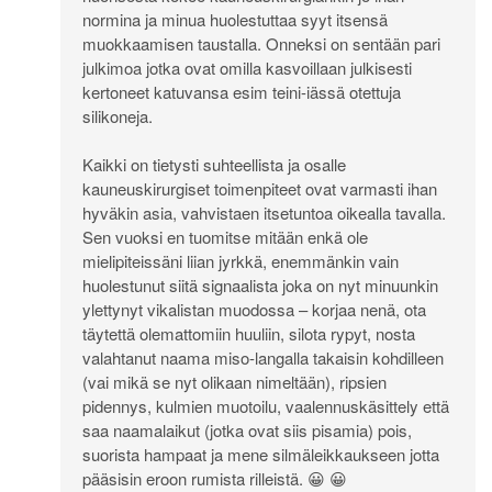
normina ja minua huolestuttaa syyt itsensä
muokkaamisen taustalla. Onneksi on sentään pari
julkimoa jotka ovat omilla kasvoillaan julkisesti
kertoneet katuvansa esim teini-iässä otettuja
silikoneja.
Kaikki on tietysti suhteellista ja osalle
kauneuskirurgiset toimenpiteet ovat varmasti ihan
hyväkin asia, vahvistaen itsetuntoa oikealla tavalla.
Sen vuoksi en tuomitse mitään enkä ole
mielipiteissäni liian jyrkkä, enemmänkin vain
huolestunut siitä signaalista joka on nyt minuunkin
ylettynyt vikalistan muodossa – korjaa nenä, ota
täytettä olemattomiin huuliin, silota rypyt, nosta
valahtanut naama miso-langalla takaisin kohdilleen
(vai mikä se nyt olikaan nimeltään), ripsien
pidennys, kulmien muotoilu, vaalennuskäsittely että
saa naamalaikut (jotka ovat siis pisamia) pois,
suorista hampaat ja mene silmäleikkaukseen jotta
pääsisin eroon rumista rilleistä. 😀 😀