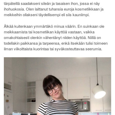
tärpäteillä saadakseni sileän ja tasaisen ihon, jossa ei näy
ihohuokosia. Olen laittanut tuhansia euroja kosmetiikkaan ja
meikkeihin ollakseni täydellisempi eli siis kauniimpi.
Älkää kuitenkaan ymmärtäkö minua väärin. En suinkaan ole
meikkaamista tai kosmetiikan käyttöä vastaan, vaikka
omakohtaisesti olenkin vähentänyt niiden käyttöä. Niillä on
todellakin paikkansa ja tarpeensa, enkä itsekään tulisi toimeen
ilman viikoittaista kuorintaa tai syväkosteuttavaa seerumia.