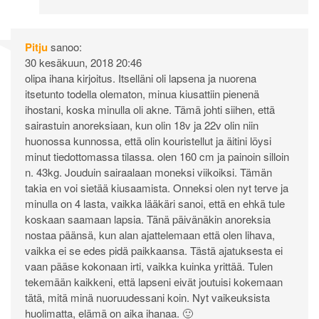
Pitju
sanoo:
30 kesäkuun, 2018 20:46
olipa ihana kirjoitus. Itselläni oli lapsena ja nuorena
itsetunto todella olematon, minua kiusattiin pienenä
ihostani, koska minulla oli akne. Tämä johti siihen, että
sairastuin anoreksiaan, kun olin 18v ja 22v olin niin
huonossa kunnossa, että olin kouristellut ja äitini löysi
minut tiedottomassa tilassa. olen 160 cm ja painoin silloin
n. 43kg. Jouduin sairaalaan moneksi viikoiksi. Tämän
takia en voi sietää kiusaamista. Onneksi olen nyt terve ja
minulla on 4 lasta, vaikka lääkäri sanoi, että en ehkä tule
koskaan saamaan lapsia. Tänä päivänäkin anoreksia
nostaa päänsä, kun alan ajattelemaan että olen lihava,
vaikka ei se edes pidä paikkaansa. Tästä ajatuksesta ei
vaan pääse kokonaan irti, vaikka kuinka yrittää. Tulen
tekemään kaikkeni, että lapseni eivät joutuisi kokemaan
tätä, mitä minä nuoruudessani koin. Nyt vaikeuksista
huolimatta, elämä on aika ihanaa. 🙂