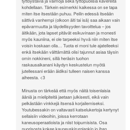
tyttöystäviä ja vaimoja sekä tyttöpuolisia kavereita
kohdellaan. Tärkein esimerkki kaikessa on se tapa
miten itse itsestään puhuu. Peilin edessä itseään
sättivä vanhempi (olkoon äiti tai isä) saa aikaan vain
epävarmuutta ja täydellisyyden tavoittelua – jos
äitikään, jota lapset pitävät esikuvinaan ja monesti
myös kauniina, ei ole tarpeeksi hyvä niin miten itse
voisin koskaan olla… Tuota ei moni tule ajatelleeksi
enkä itsekään välttämättä olisi tajunnut asiaa täysin
omin nokkineni, sillä heräsin tuohon
raskausaikanani käydyn keskustelun myötä
jutellessani erään äidiksi tulleen naisen kanssa
aiheesta. <3
Minusta on tärkeää että myös näitä toisenlaisia
ääniä ja mielipiteitä jaetaan julkisesti, eikä vain
pelkästään vinkkejä itsensä korjailemiseksi.
Youtubessakin on valtavasti katselukertoja kertynyt
sellaisiin videoihin, joissa kerrotaan
kaneusoperaatioista ja niist toipumisista. Osa
nuorisosta kokee kauneuskirurgiankin jo ihan