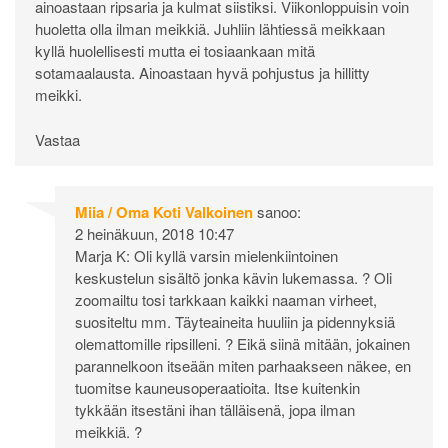
ainoastaan ripsaria ja kulmat siistiksi. Viikonloppuisin voin
huoletta olla ilman meikkiä. Juhliin lähtiessä meikkaan
kyllä huolellisesti mutta ei tosiaankaan mitä
sotamaalausta. Ainoastaan hyvä pohjustus ja hillitty
meikki.
Vastaa
Miia / Oma Koti Valkoinen
sanoo:
2 heinäkuun, 2018 10:47
Marja K: Oli kyllä varsin mielenkiintoinen
keskustelun sisältö jonka kävin lukemassa. ? Oli
zoomailtu tosi tarkkaan kaikki naaman virheet,
suositeltu mm. Täyteaineita huuliin ja pidennyksiä
olemattomille ripsilleni. ? Eikä siinä mitään, jokainen
parannelkoon itseään miten parhaakseen näkee, en
tuomitse kauneusoperaatioita. Itse kuitenkin
tykkään itsestäni ihan tälläisenä, jopa ilman
meikkiä. ?