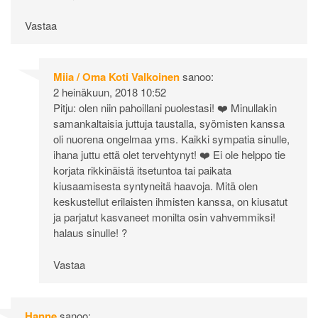
Vastaa
Miia / Oma Koti Valkoinen
sanoo:
2 heinäkuun, 2018 10:52
Pitju: olen niin pahoillani puolestasi! ❤️ Minullakin
samankaltaisia juttuja taustalla, syömisten kanssa
oli nuorena ongelmaa yms. Kaikki sympatia sinulle,
ihana juttu että olet tervehtynyt! ❤️ Ei ole helppo tie
korjata rikkinäistä itsetuntoa tai paikata
kiusaamisesta syntyneitä haavoja. Mitä olen
keskustellut erilaisten ihmisten kanssa, on kiusatut
ja parjatut kasvaneet monilta osin vahvemmiksi!
halaus sinulle! ?
Vastaa
Hanne
sanoo: