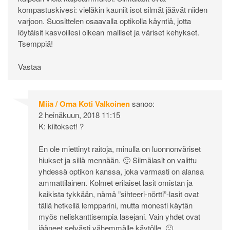
kompastuskivesi: vieläkin kauniit isot silmät jäävät niiden
varjoon. Suosittelen osaavalla optikolla käyntiä, jotta
löytäisit kasvoillesi oikean malliset ja väriset kehykset.
Tsemppiä!
Vastaa
Miia / Oma Koti Valkoinen
sanoo:
2 heinäkuun, 2018 11:15
K: kiitokset! ?
En ole miettinyt raitoja, minulla on luonnonväriset
hiukset ja sillä mennään. 🙂 Silmälasit on valittu
yhdessä optikon kanssa, joka varmasti on alansa
ammattilainen. Kolmet erilaiset lasit omistan ja
kaikista tykkään, nämä ”sihteeri-nörtti”-lasit ovat
tällä hetkellä lempparini, mutta monesti käytän
myös neliskanttisempia lasejani. Vain yhdet ovat
jääneet selvästi vähemmälle käytölle. 🙂