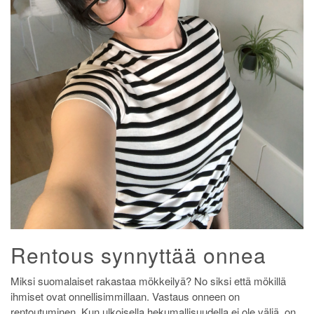
Rentous synnyttää onnea
Miksi suomalaiset rakastaa mökkeilyä? No siksi että mökillä
ihmiset ovat onnellisimmillaan. Vastaus onneen on
rentoutuminen. Kun ulkoisella hekumallisuudella ei ole väliä, on