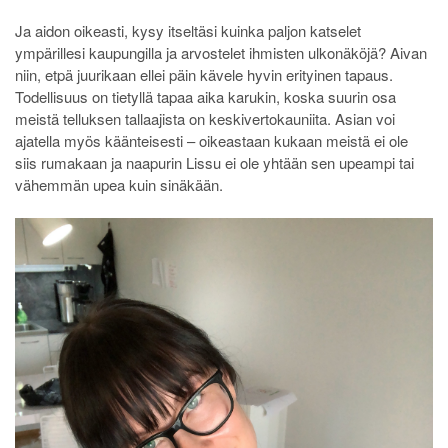
Ja aidon oikeasti, kysy itseltäsi kuinka paljon katselet
ympärillesi kaupungilla ja arvostelet ihmisten ulkonäköjä? Aivan
niin, etpä juurikaan ellei päin kävele hyvin erityinen tapaus.
Todellisuus on tietyllä tapaa aika karukin, koska suurin osa
meistä telluksen tallaajista on keskivertokauniita. Asian voi
ajatella myös käänteisesti – oikeastaan kukaan meistä ei ole
siis rumakaan ja naapurin Lissu ei ole yhtään sen upeampi tai
vähemmän upea kuin sinäkään.