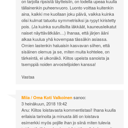
on tarjolla ripsistä täytteisiin, on todella upeaa kuulla
tällainenkin puheenvuoro. Luonto voittaa kuitenkin
aina, kaikki me kuollaan joku päivä, vaikka kuinka
olisi kulmat tatuoitu symmetrisiksi ja rypyt kiristetty
pois. (Ja kuinka surullisilta iäkkäät, kauneusleikatut
naiset näyttävätkään…) Ihanaa, että järjen ääni
alkaa kuulua yhä kovempaa tässäkin asiassa.
Omien lastenkin haluaisin kasvavan siihen, että
sisäinen olemus ja se, miten muita kohtelee, on
tärkeintä, ei ulkonäkö. Kiitos upeista sanoista ja
tsemppiä noiden arvostelijoiden kanssa!
Vastaa
Miia / Oma Koti Valkoinen
sanoo:
3 heinäkuun, 2018 19:42
Anu: Kiitos loistavasta kommentistasi! Ihana kuulla
erilaisia tarinoita ja minusta äiti on loistava
esimerkki myös pojille ihan jo siinä miten tulevia