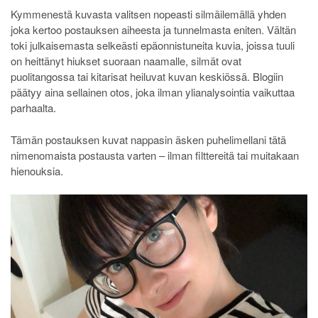
Kymmenestä kuvasta valitsen nopeasti silmäilemällä yhden
joka kertoo postauksen aiheesta ja tunnelmasta eniten. Vältän
toki julkaisemasta selkeästi epäonnistuneita kuvia, joissa tuuli
on heittänyt hiukset suoraan naamalle, silmät ovat
puolitangossa tai kitarisat heiluvat kuvan keskiössä. Blogiin
päätyy aina sellainen otos, joka ilman ylianalysointia vaikuttaa
parhaalta.
Tämän postauksen kuvat nappasin äsken puhelimellani tätä
nimenomaista postausta varten – ilman filttereitä tai muitakaan
hienouksia.