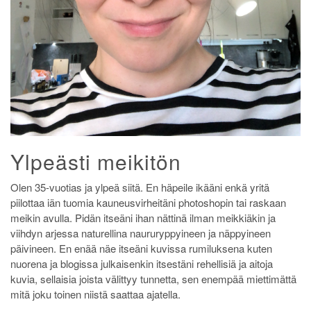
Ylpeästi meikitön
Olen 35-vuotias ja ylpeä siitä. En häpeile ikääni enkä yritä
piilottaa iän tuomia kauneusvirheitäni photoshopin tai raskaan
meikin avulla. Pidän itseäni ihan nättinä ilman meikkiäkin ja
viihdyn arjessa naturellina naururyppyineen ja näppyineen
päivineen. En enää näe itseäni kuvissa rumiluksena kuten
nuorena ja blogissa julkaisenkin itsestäni rehellisiä ja aitoja
kuvia, sellaisia joista välittyy tunnetta, sen enempää miettimättä
mitä joku toinen niistä saattaa ajatella.