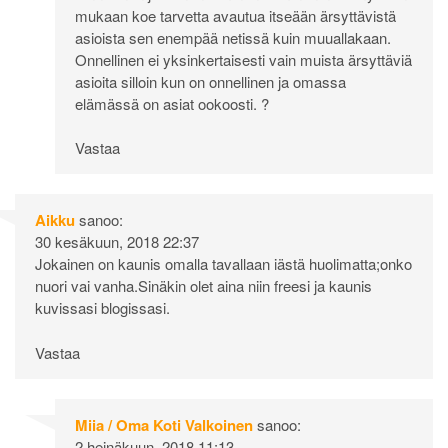
mukaan koe tarvetta avautua itseään ärsyttävistä
asioista sen enempää netissä kuin muuallakaan.
Onnellinen ei yksinkertaisesti vain muista ärsyttäviä
asioita silloin kun on onnellinen ja omassa
elämässä on asiat ookoosti. ?
Vastaa
Aikku
sanoo:
30 kesäkuun, 2018 22:37
Jokainen on kaunis omalla tavallaan iästä huolimatta;onko
nuori vai vanha.Sinäkin olet aina niin freesi ja kaunis
kuvissasi blogissasi.
Vastaa
Miia / Oma Koti Valkoinen
sanoo:
2 heinäkuun, 2018 11:13