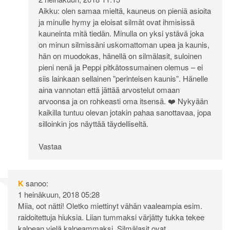
Aikku: olen samaa mieltä, kauneus on pieniä asioita
ja minulle hymy ja eloisat silmät ovat ihmisissä
kauneinta mitä tiedän. Minulla on yksi ystävä joka
on minun silmissäni uskomattoman upea ja kaunis,
hän on muodokas, hänellä on silmälasit, suloinen
pieni nenä ja Peppi pitkätossumainen olemus – ei
siis lainkaan sellainen ”perinteisen kaunis”. Hänelle
aina vannotan että jättää arvostelut omaan
arvoonsa ja on rohkeasti oma itsensä. ❤️ Nykyään
kaikilla tuntuu olevan jotakin pahaa sanottavaa, jopa
silloinkin jos näyttää täydelliseltä.
Vastaa
K
sanoo:
1 heinäkuun, 2018 05:28
Miia, oot nätti! Oletko miettinyt vähän vaaleampia esim.
raidoitettuja hiuksia. Liian tummaksi värjätty tukka tekee
kalpean vielä kalpeammaksi. Silmälasit ovat