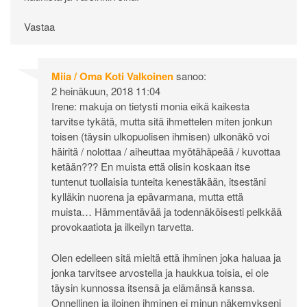
Vastaa
Miia / Oma Koti Valkoinen
sanoo:
2 heinäkuun, 2018 11:04
Irene: makuja on tietysti monia eikä kaikesta
tarvitse tykätä, mutta sitä ihmettelen miten jonkun
toisen (täysin ulkopuolisen ihmisen) ulkonäkö voi
häiritä / nolottaa / aiheuttaa myötähäpeää / kuvottaa
ketään??? En muista että olisin koskaan itse
tuntenut tuollaisia tunteita kenestäkään, itsestäni
kylläkin nuorena ja epävarmana, mutta että
muista… Hämmentävää ja todennäköisesti pelkkää
provokaatiota ja ilkeilyn tarvetta.
Olen edelleen sitä mieltä että ihminen joka haluaa ja
jonka tarvitsee arvostella ja haukkua toisia, ei ole
täysin kunnossa itsensä ja elämänsä kanssa.
Onnellinen ja iloinen ihminen ei minun näkemykseni