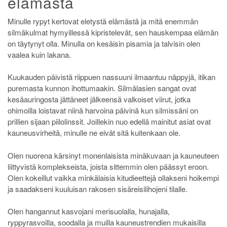
elämästä
Minulle rypyt kertovat eletystä elämästä ja mitä enemmän
silmäkulmat hymyillessä kipristelevät, sen hauskempaa elämän
on täytynyt olla. Minulla on kesäisin pisamia ja talvisin olen
vaalea kuin lakana.
Kuukauden päivistä riippuen nassuuni ilmaantuu näppyjä, itikan
puremasta kunnon ihottumaakin. Silmälasien sangat ovat
kesäauringosta jättäneet jälkeensä valkoiset viirut, jotka
ohimoilla loistavat niinä harvoina päivinä kun silmissäni on
prillien sijaan piilolinssit. Joillekin nuo edellä mainitut asiat ovat
kauneusvirheitä, minulle ne eivät sitä kuitenkaan ole.
Olen nuorena kärsinyt monenlaisista minäkuvaan ja kauneuteen
liittyvistä komplekseista, joista sittemmin olen päässyt eroon.
Olen kokeillut vaikka minkälaisia kitudieettejä ollakseni hoikempi
ja saadakseni kuuluisan rakosen sisäreisilihojeni tilalle.
Olen hangannut kasvojani merisuolalla, hunajalla,
ryppyrasvoilla, soodalla ja muilla kauneustrendien mukaisilla