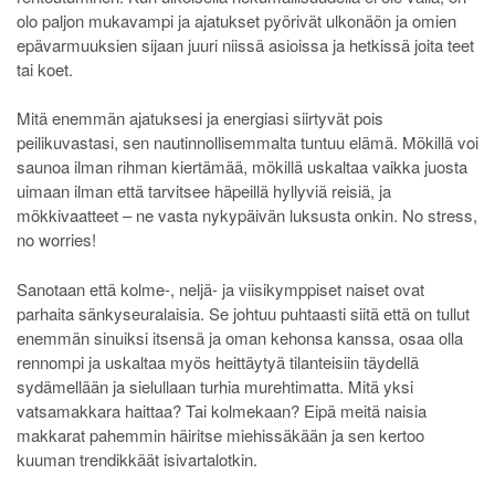
olo paljon mukavampi ja ajatukset pyörivät ulkonäön ja omien
epävarmuuksien sijaan juuri niissä asioissa ja hetkissä joita teet
tai koet.
Mitä enemmän ajatuksesi ja energiasi siirtyvät pois
peilikuvastasi, sen nautinnollisemmalta tuntuu elämä. Mökillä voi
saunoa ilman rihman kiertämää, mökillä uskaltaa vaikka juosta
uimaan ilman että tarvitsee häpeillä hyllyviä reisiä, ja
mökkivaatteet – ne vasta nykypäivän luksusta onkin. No stress,
no worries!
Sanotaan että kolme-, neljä- ja viisikymppiset naiset ovat
parhaita sänkyseuralaisia. Se johtuu puhtaasti siitä että on tullut
enemmän sinuiksi itsensä ja oman kehonsa kanssa, osaa olla
rennompi ja uskaltaa myös heittäytyä tilanteisiin täydellä
sydämellään ja sielullaan turhia murehtimatta. Mitä yksi
vatsamakkara haittaa? Tai kolmekaan? Eipä meitä naisia
makkarat pahemmin häiritse miehissäkään ja sen kertoo
kuuman trendikkäät isivartalotkin.