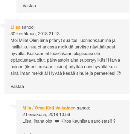
Vastaa
Liisa
sanoo:
30 kesäkuun, 2018 21:13
Moi Miia! Olen aina pitänyt sua tosi luonnonkauniina ja
ihaillut kuinka et arjessa meikkiä tarvitse näyttääksesi
hyvältä. Koskaan et todellakaan blogissasi ole
epäedustava ollut, päinvastoin aina supertyylikäs! Harva
nainen (itseni mukaan lukien) näyttää noin hyvältä kuin
sinä ilman meikkiä! Hyvää kesää sinulle ja perheellesi 🙂
Vastaa
Miia / Oma Koti Valkoinen
sanoo:
2 heinäkuun, 2018 10:56
Liisa: ihana olet! ❤️ Kiitos kauniista sanoistasi! ?