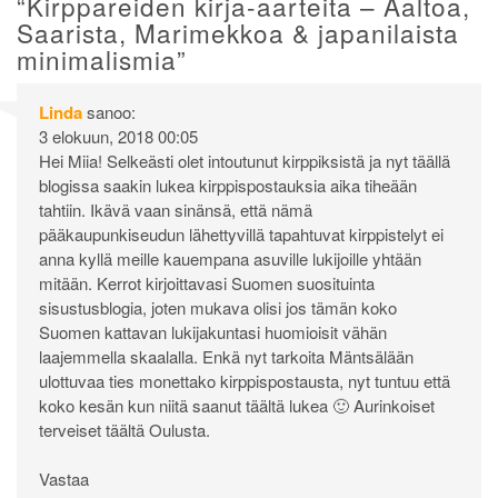
“
Kirppareiden kirja-aarteita – Aaltoa,
Saarista, Marimekkoa & japanilaista
minimalismia
”
Linda
sanoo:
3 elokuun, 2018 00:05
Hei Miia! Selkeästi olet intoutunut kirppiksistä ja nyt täällä
blogissa saakin lukea kirppispostauksia aika tiheään
tahtiin. Ikävä vaan sinänsä, että nämä
pääkaupunkiseudun lähettyvillä tapahtuvat kirppistelyt ei
anna kyllä meille kauempana asuville lukijoille yhtään
mitään. Kerrot kirjoittavasi Suomen suosituinta
sisustusblogia, joten mukava olisi jos tämän koko
Suomen kattavan lukijakuntasi huomioisit vähän
laajemmella skaalalla. Enkä nyt tarkoita Mäntsälään
ulottuvaa ties monettako kirppispostausta, nyt tuntuu että
koko kesän kun niitä saanut täältä lukea 🙂 Aurinkoiset
terveiset täältä Oulusta.
Vastaa