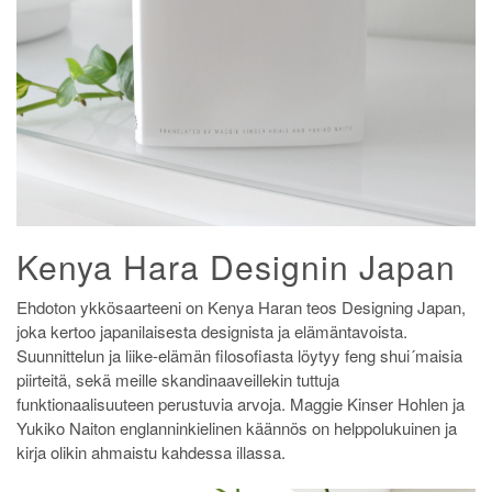
Kenya Hara Designin Japan
Ehdoton ykkösaarteeni on Kenya Haran teos Designing Japan,
joka kertoo japanilaisesta designista ja elämäntavoista.
Suunnittelun ja liike-elämän filosofiasta löytyy feng shui´maisia
piirteitä, sekä meille skandinaaveillekin tuttuja
funktionaalisuuteen perustuvia arvoja. Maggie Kinser Hohlen ja
Yukiko Naiton englanninkielinen käännös on helppolukuinen ja
kirja olikin ahmaistu kahdessa illassa.