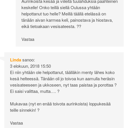
Aurinkoista kesää ja viileitä tuulahduksia paahteinen
keskelle! Onko teillä siellä Oulussa yhtään
helpottanut tuo helle? Meillä täällä etelässä on
tänään aivan karmea keli, painostava ja hiostava,
eikä tietoakaan vesisateesta. ??
Vastaa
Linda
sanoo:
3 elokuun, 2018 15:50
Ei niin yhtään ole helpottanut, täälläkin menty lähes koko
kesä helteessä. Tänään oli jo toivoa kun aamulla heräsin
vesisateeseen ja ukkoseen, nyt taas paistaa ja porottaa ?
Ei saisi valittaa, mutta…. ?
Mukavaa (nyt en enää toivota aurinkoista) loppukesää
teille sinnekin! ?
Vastaa