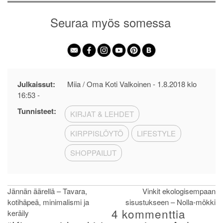
Seuraa myös somessa
Julkaissut:
Miia / Oma Koti Valkoinen -
1.8.2018 klo
16:53
-
Tunnisteet:
KIRJAT & LEHDET
KIRPPISLÖYTÖ
LIFESTYLE
SHOPPAILUT
Artikkelien
Jännän äärellä – Tavara,
Vinkit ekologisempaan
kotihäpeä, minimalismi ja
sisustukseen – Nolla-mökki
selaus
4 kommenttia
keräily