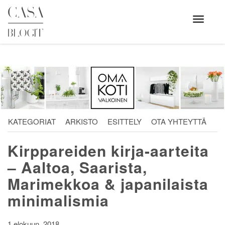
Skip
to
Avaa
valikko
content
KATEGORIAT
ARKISTO
ESITTELY
OTA YHTEYTTÄ
Kirppareiden kirja-aarteita
– Aaltoa, Saarista,
Marimekkoa & japanilaista
minimalismia
1 elokuun, 2018