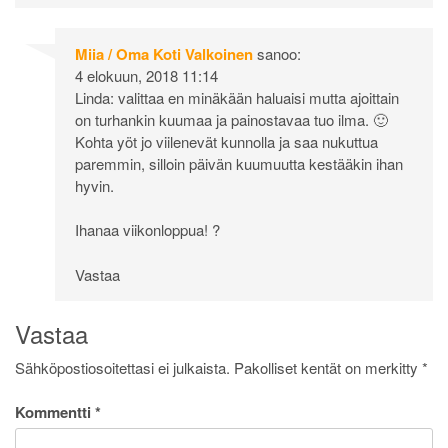
Miia / Oma Koti Valkoinen
sanoo:
4 elokuun, 2018 11:14
Linda: valittaa en minäkään haluaisi mutta ajoittain
on turhankin kuumaa ja painostavaa tuo ilma. 🙂
Kohta yöt jo viilenevät kunnolla ja saa nukuttua
paremmin, silloin päivän kuumuutta kestääkin ihan
hyvin.
Ihanaa viikonloppua! ?
Vastaa
Vastaa
Sähköpostiosoitettasi ei julkaista.
Pakolliset kentät on merkitty
*
Kommentti
*