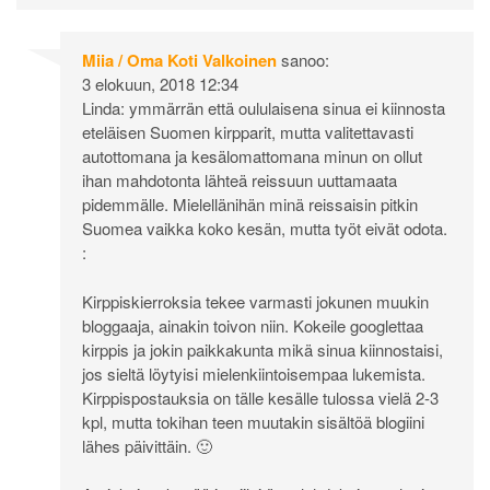
Miia / Oma Koti Valkoinen
sanoo:
3 elokuun, 2018 12:34
Linda: ymmärrän että oululaisena sinua ei kiinnosta
eteläisen Suomen kirpparit, mutta valitettavasti
autottomana ja kesälomattomana minun on ollut
ihan mahdotonta lähteä reissuun uuttamaata
pidemmälle. Mielellänihän minä reissaisin pitkin
Suomea vaikka koko kesän, mutta työt eivät odota.
:
Kirppiskierroksia tekee varmasti jokunen muukin
bloggaaja, ainakin toivon niin. Kokeile googlettaa
kirppis ja jokin paikkakunta mikä sinua kiinnostaisi,
jos sieltä löytyisi mielenkiintoisempaa lukemista.
Kirppispostauksia on tälle kesälle tulossa vielä 2-3
kpl, mutta tokihan teen muutakin sisältöä blogiini
lähes päivittäin. 🙂