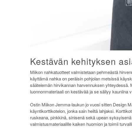
Kestävän kehityksen asi
Miikon nahkatuotteet valmistetaan pehmeästä hirvenna
käyttämä nahka on peräisin pohjolan metsissä käysken
säätelemän hirvikannan harvennuksen yhteydessä. M
luonnonmateriaali on kestävää ja se säilyy kauniina 
Ostin Miikon Jemma-laukun jo vuosi sitten Design Mark
käyntikorttikotelon, jonka sain heiltä lahjaksi. Kortti
ruskeana, pinkkinä, sinisenä sekä upean syksyisenä b
valmistusmateriaalille kaiken huomion ja toimii turvall