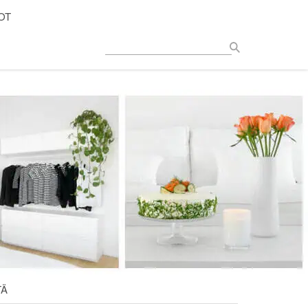
OT
TÄ