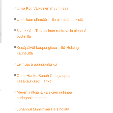
Oma Koti Valkoinen myynnissä
Uudelleen elämään – ilo pienistä hetkistä
5 vinkkiä – Terveellinen ruokavalio pienellä
budjetilla
Kesäpäivät kaupungissa – Itä-Helsingin
kauneutta
Leimuava auringonlasku
Coco Hanko Beach Club ja upea
kesäkaupunki Hanko
n
Meren aaltoja ja kaislojen suhinaa
auringonlaskussa
Juhannustunnelmaa Helsingistä