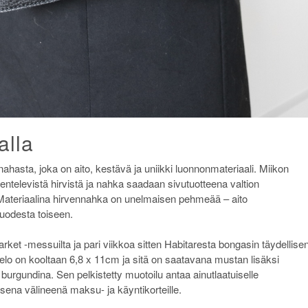
alla
hasta, joka on aito, kestävä ja uniikki luonnonmateriaali. Miikon
televistä hirvistä ja nahka saadaan sivutuotteena valtion
ateriaalina hirvennahka on unelmaisen pehmeää – aito
vuodesta toiseen.
et -messuilta ja pari viikkoa sitten Habitaresta bongasin täydellise
kotelo on kooltaan 6,8 x 11cm ja sitä on saatavana mustan lisäksi
urgundina. Sen pelkistetty muotoilu antaa ainutlaatuiselle
isena välineenä maksu- ja käyntikorteille.