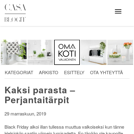
Skip
to
Avaa
valikko
content
KATEGORIAT
ARKISTO
ESITTELY
OTA YHTEYTTÄ
Kaksi parasta –
Perjantaitärpit
29 marraskuun, 2019
Black Friday alkoi illan tullessa muuttua valkoiseksi kun tänne
Helsinkiin saatiin viimein lumisadetta. En tänään ole kaupoille