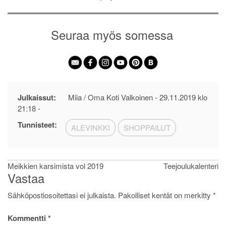
Seuraa myös somessa
Julkaissut:
Miia / Oma Koti Valkoinen -
29.11.2019 klo
21:18
-
Tunnisteet:
ALEVINKKI
SHOPPAILUT
Artikkelien
Meikkien karsimista vol 2019
Teejoulukalenteri
Vastaa
selaus
Sähköpostiosoitettasi ei julkaista.
Pakolliset kentät on merkitty
*
Kommentti
*