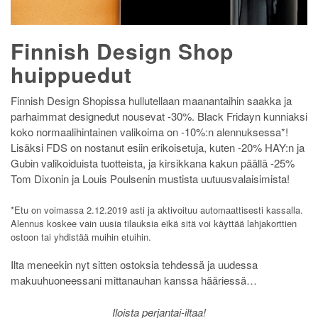
Finnish Design Shop
huippuedut
Finnish Design Shopissa hullutellaan maanantaihin saakka ja
parhaimmat designedut nousevat -30%. Black Fridayn kunniaksi
koko normaalihintainen valikoima on -10%:n alennuksessa*!
Lisäksi FDS on nostanut esiin erikoisetuja, kuten -20% HAY:n ja
Gubin valikoiduista tuotteista, ja kirsikkana kakun päällä -25%
Tom Dixonin ja Louis Poulsenin mustista uutuusvalaisimista!
*Etu on voimassa 2.12.2019 asti ja aktivoituu automaattisesti kassalla.
Alennus koskee vain uusia tilauksia eikä sitä voi käyttää lahjakorttien
ostoon tai yhdistää muihin etuihin.
Ilta meneekin nyt sitten ostoksia tehdessä ja uudessa
makuuhuoneessani mittanauhan kanssa hääriessä…
Iloista perjantai-iltaa!