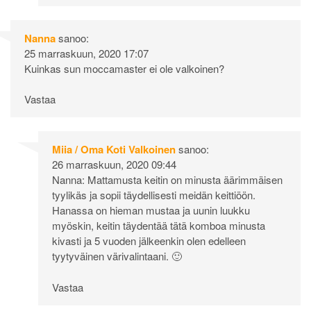
Nanna
sanoo:
25 marraskuun, 2020 17:07
Kuinkas sun moccamaster ei ole valkoinen?
Vastaa
Miia / Oma Koti Valkoinen
sanoo:
26 marraskuun, 2020 09:44
Nanna: Mattamusta keitin on minusta äärimmäisen
tyylikäs ja sopii täydellisesti meidän keittiöön.
Hanassa on hieman mustaa ja uunin luukku
myöskin, keitin täydentää tätä komboa minusta
kivasti ja 5 vuoden jälkeenkin olen edelleen
tyytyväinen värivalintaani. 🙂
Vastaa