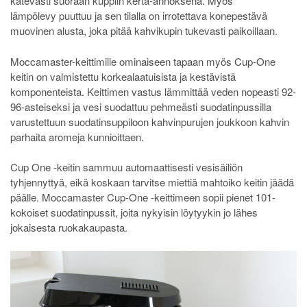
kätevästi suoraan kuppiin kerta-annoksena. Myös
lämpölevy puuttuu ja sen tilalla on irrotettava konepestävä
muovinen alusta, joka pitää kahvikupin tukevasti paikoillaan.
Moccamaster-keittimille ominaiseen tapaan myös Cup-One
keitin on valmistettu korkealaatuisista ja kestävistä
komponenteista. Keittimen vastus lämmittää veden nopeasti 92-
96-asteiseksi ja vesi suodattuu pehmeästi suodatinpussilla
varustettuun suodatinsuppiloon kahvinpurujen joukkoon kahvin
parhaita aromeja kunnioittaen.
Cup One -keitin sammuu automaattisesti vesisäiliön
tyhjennyttyä, eikä koskaan tarvitse miettiä mahtoiko keitin jäädä
päälle. Moccamaster Cup-One -keittimeen sopii pienet 101-
kokoiset suodatinpussit, joita nykyisin löytyykin jo lähes
jokaisesta ruokakaupasta.