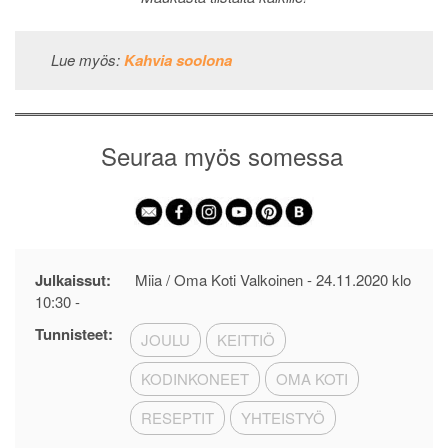
Lue myös:
Kahvia soolona
Seuraa myös somessa
Julkaissut:
Miia / Oma Koti Valkoinen -
24.11.2020 klo
10:30
-
Tunnisteet:
JOULU
KEITTIÖ
KODINKONEET
OMA KOTI
RESEPTIT
YHTEISTYÖ