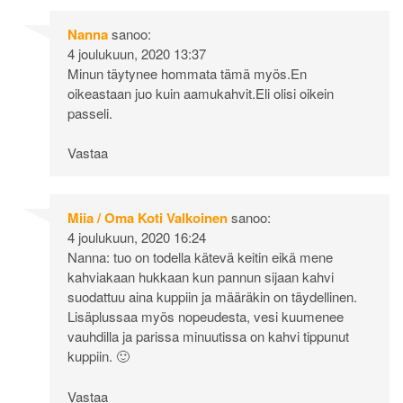
Nanna
sanoo:
4 joulukuun, 2020 13:37
Minun täytynee hommata tämä myös.En
oikeastaan juo kuin aamukahvit.Eli olisi oikein
passeli.
Vastaa
Miia / Oma Koti Valkoinen
sanoo:
4 joulukuun, 2020 16:24
Nanna: tuo on todella kätevä keitin eikä mene
kahviakaan hukkaan kun pannun sijaan kahvi
suodattuu aina kuppiin ja määräkin on täydellinen.
Lisäplussaa myös nopeudesta, vesi kuumenee
vauhdilla ja parissa minuutissa on kahvi tippunut
kuppiin. 🙂
Vastaa