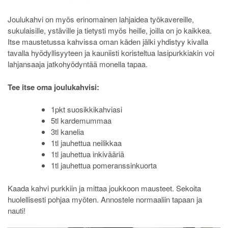
Joulukahvi on myös erinomainen lahjaidea työkavereille,
sukulaisille, ystäville ja tietysti myös heille, joilla on jo kaikkea.
Itse maustetussa kahvissa oman käden jälki yhdistyy kivalla
tavalla hyödyllisyyteen ja kauniisti koristeltua lasipurkkiakin voi
lahjansaaja jatkohyödyntää monella tapaa.
Tee itse oma joulukahvisi:
1pkt suosikkikahviasi
5tl kardemummaa
3tl kanelia
1tl jauhettua neilikkaa
1tl jauhettua inkivääriä
1tl jauhettua pomeranssinkuorta
Kaada kahvi purkkiin ja mittaa joukkoon mausteet. Sekoita
huolellisesti pohjaa myöten. Annostele normaaliin tapaan ja
nauti!