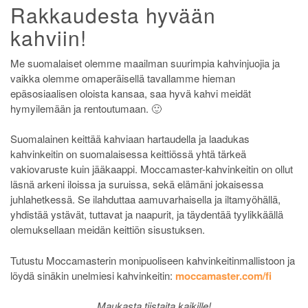
Rakkaudesta hyvään
kahviin!
Me suomalaiset olemme maailman suurimpia kahvinjuojia ja
vaikka olemme omaperäisellä tavallamme hieman
epäsosiaalisen oloista kansaa, saa hyvä kahvi meidät
hymyilemään ja rentoutumaan. 🙂
Suomalainen keittää kahviaan hartaudella ja laadukas
kahvinkeitin on suomalaisessa keittiössä yhtä tärkeä
vakiovaruste kuin jääkaappi. Moccamaster-kahvinkeitin on ollut
läsnä arkeni iloissa ja suruissa, sekä elämäni jokaisessa
juhlahetkessä. Se ilahduttaa aamuvarhaisella ja iltamyöhällä,
yhdistää ystävät, tuttavat ja naapurit, ja täydentää tyylikkäällä
olemuksellaan meidän keittiön sisustuksen.
Tutustu Moccamasterin monipuoliseen kahvinkeitinmallistoon ja
löydä sinäkin unelmiesi kahvinkeitin:
moccamaster.com/fi
Maukasta tiistaita kaikille!