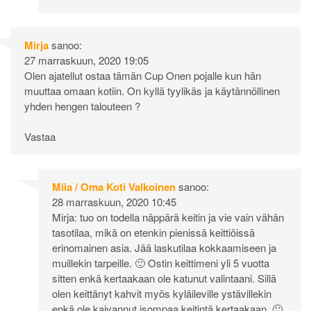
Mirja
sanoo:
27 marraskuun, 2020 19:05
Olen ajatellut ostaa tämän Cup Onen pojalle kun hän
muuttaa omaan kotiin. On kyllä tyylikäs ja käytännöllinen
yhden hengen talouteen ?
Vastaa
Miia / Oma Koti Valkoinen
sanoo:
28 marraskuun, 2020 10:45
Mirja: tuo on todella näppärä keitin ja vie vain vähän
tasotilaa, mikä on etenkin pienissä keittiöissä
erinomainen asia. Jää laskutilaa kokkaamiseen ja
muillekin tarpeille. 🙂 Ostin keittimeni yli 5 vuotta
sitten enkä kertaakaan ole katunut valintaani. Sillä
olen keittänyt kahvit myös kyläileville ystävillekin
enkä ole kaivannut isompaa keitintä kertaakaan. 🙂