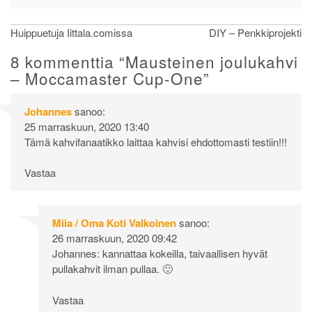
Artikkelien
Huippuetuja Iittala.comissa
DIY – Penkkiprojekti
selaus
8 kommenttia “
Mausteinen joulukahvi
– Moccamaster Cup-One
”
Johannes
sanoo:
25 marraskuun, 2020 13:40
Tämä kahvifanaatikko laittaa kahvisi ehdottomasti testiin!!!
Vastaa
Miia / Oma Koti Valkoinen
sanoo:
26 marraskuun, 2020 09:42
Johannes: kannattaa kokeilla, taivaallisen hyvät
pullakahvit ilman pullaa. 🙂
Vastaa