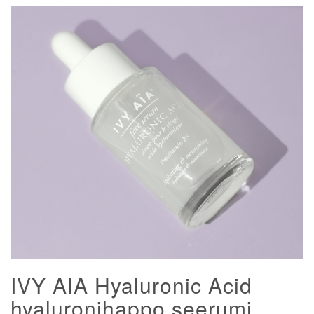
IVY AIA Hyaluronic Acid
hyaluronihappo seerumi