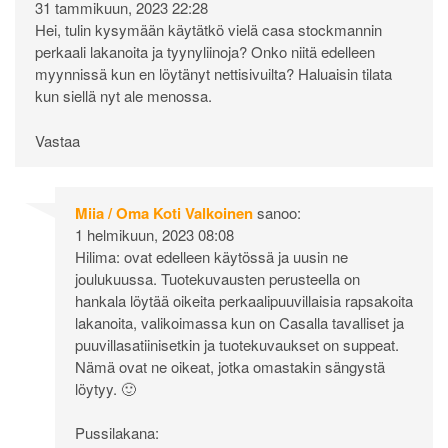
31 tammikuun, 2023 22:28
Hei, tulin kysymään käytätkö vielä casa stockmannin
perkaali lakanoita ja tyynyliinoja? Onko niitä edelleen
myynnissä kun en löytänyt nettisivuilta? Haluaisin tilata
kun siellä nyt ale menossa.
Vastaa
Miia / Oma Koti Valkoinen
sanoo:
1 helmikuun, 2023 08:08
Hilima: ovat edelleen käytössä ja uusin ne
joulukuussa. Tuotekuvausten perusteella on
hankala löytää oikeita perkaalipuuvillaisia rapsakoita
lakanoita, valikoimassa kun on Casalla tavalliset ja
puuvillasatiinisetkin ja tuotekuvaukset on suppeat.
Nämä ovat ne oikeat, jotka omastakin sängystä
löytyy. 🙂
Pussilakana: