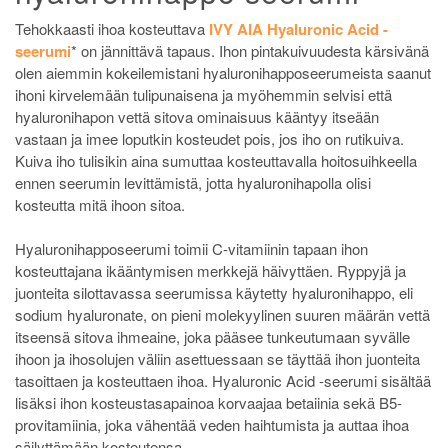
Tehokkaasti ihoa kosteuttava
IVY AIA Hyaluronic Acid -
seerumi
*
on jännittävä tapaus. Ihon pintakuivuudesta kärsivänä
olen aiemmin kokeilemistani hyaluronihapposeerumeista saanut
ihoni kirvelemään tulipunaisena ja myöhemmin selvisi että
hyaluronihapon vettä sitova ominaisuus kääntyy itseään
vastaan ja imee loputkin kosteudet pois, jos iho on rutikuiva.
Kuiva iho tulisikin aina sumuttaa kosteuttavalla hoitosuihkeella
ennen seerumin levittämistä, jotta hyaluronihapolla olisi
kosteutta mitä ihoon sitoa.
Hyaluronihapposeerumi toimii C-vitamiinin tapaan ihon
kosteuttajana ikääntymisen merkkejä häivyttäen. Ryppyjä ja
juonteita silottavassa seerumissa käytetty hyaluronihappo, eli
sodium hyaluronate, on pieni molekyylinen suuren määrän vettä
itseensä sitova ihmeaine, joka pääsee tunkeutumaan syvälle
ihoon ja ihosolujen väliin asettuessaan se täyttää ihon juonteita
tasoittaen ja kosteuttaen ihoa. Hyaluronic Acid -seerumi sisältää
lisäksi ihon kosteustasapainoa korvaajaa betaiinia sekä B5-
provitamiinia, joka vähentää veden haihtumista ja auttaa ihoa
säilyttämään kosteutensa.