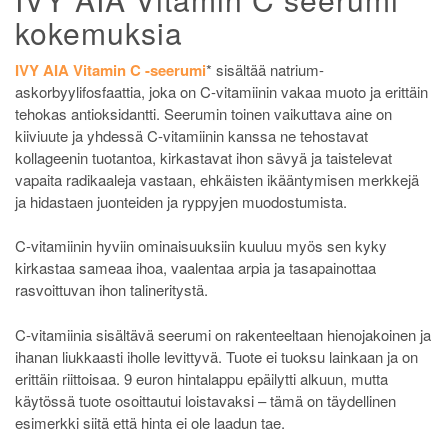
kokemuksia
IVY AIA Vitamin C -seerumi
* sisältää natrium-
askorbyylifosfaattia, joka on C-vitamiinin vakaa muoto ja erittäin
tehokas antioksidantti. Seerumin toinen vaikuttava aine on
kiiviuute ja yhdessä C-vitamiinin kanssa ne tehostavat
kollageenin tuotantoa, kirkastavat ihon sävyä ja taistelevat
vapaita radikaaleja vastaan, ehkäisten ikääntymisen merkkejä
ja hidastaen juonteiden ja ryppyjen muodostumista.
C-vitamiinin hyviin ominaisuuksiin kuuluu myös sen kyky
kirkastaa sameaa ihoa, vaalentaa arpia ja tasapainottaa
rasvoittuvan ihon talineritystä.
C-vitamiinia sisältävä seerumi on rakenteeltaan hienojakoinen ja
ihanan liukkaasti iholle levittyvä. Tuote ei tuoksu lainkaan ja on
erittäin riittoisaa. 9 euron hintalappu epäilytti alkuun, mutta
käytössä tuote osoittautui loistavaksi – tämä on täydellinen
esimerkki siitä että hinta ei ole laadun tae.