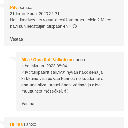
Pilvi
sanoo:
31 tammikuun, 2023 21:31
Hei ! Ilmeisesti et vastaile enää kommentteihin ? Miten
kävi sun leikattujen tulppaanien ? 🙂
Vastaa
Miia / Oma Koti Valkoinen
sanoo:
1 helmikuun, 2023 08:04
Pilvi: tulppaanit säilyivät hyvän näköisenä ja
kirkkaina viisi päivää kunnes ne kuudentena
aamuna olivat menettäneet värinsä ja olivat
muuttuneet mössöksi. 🙂
Vastaa
Hilima
sanoo: