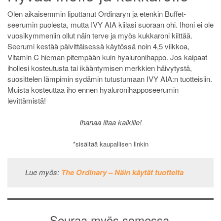
Olen aikaisemmin liputtanut Ordinaryn ja etenkin Buffet-
seerumin puolesta, mutta IVY AIA kiilasi suoraan ohi. Ihoni ei ole
vuosikymmeniin ollut näin terve ja myös kukkaroni kiittää.
Seerumi kestää päivittäisessä käytössä noin 4,5 viikkoa,
Vitamin C hieman pitempään kuin hyaluronihappo. Jos kaipaat
ihollesi kosteutusta tai ikääntymisen merkkien häivytystä,
suosittelen lämpimin sydämin tutustumaan IVY AIA:n tuotteisiin.
Muista kosteuttaa iho ennen hyaluronihapposeerumin
levittämistä!
Ihanaa iltaa kaikille!
*sisältää kaupallisen linkin
Lue myös:
The Ordinary – Näin käytät tuotteita
Seuraa myös somessa