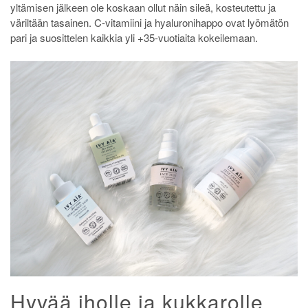
yltämisen jälkeen ole koskaan ollut näin sileä, kosteutettu ja
väriltään tasainen. C-vitamiini ja hyaluronihappo ovat lyömätön
pari ja suosittelen kaikkia yli +35-vuotiaita kokeilemaan.
Hyvää iholle ja kukkarolle