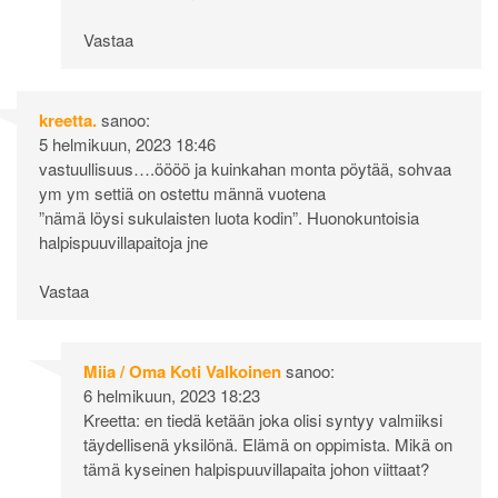
Vastaa
kreetta.
sanoo:
5 helmikuun, 2023 18:46
vastuullisuus….öööö ja kuinkahan monta pöytää, sohvaa
ym ym settiä on ostettu männä vuotena
”nämä löysi sukulaisten luota kodin”. Huonokuntoisia
halpispuuvillapaitoja jne
Vastaa
Miia / Oma Koti Valkoinen
sanoo:
6 helmikuun, 2023 18:23
Kreetta: en tiedä ketään joka olisi syntyy valmiiksi
täydellisenä yksilönä. Elämä on oppimista. Mikä on
tämä kyseinen halpispuuvillapaita johon viittaat?