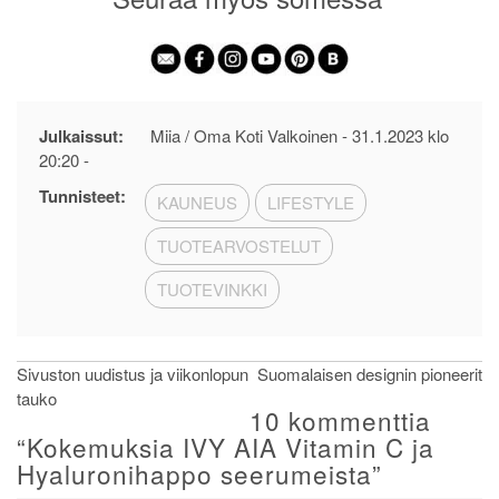
Julkaissut:
Miia / Oma Koti Valkoinen -
31.1.2023 klo
20:20
-
Tunnisteet:
KAUNEUS
LIFESTYLE
TUOTEARVOSTELUT
TUOTEVINKKI
Artikkelien
Sivuston uudistus ja viikonlopun
Suomalaisen designin pioneerit
tauko
selaus
10 kommenttia
“
Kokemuksia IVY AIA Vitamin C ja
Hyaluronihappo seerumeista
”