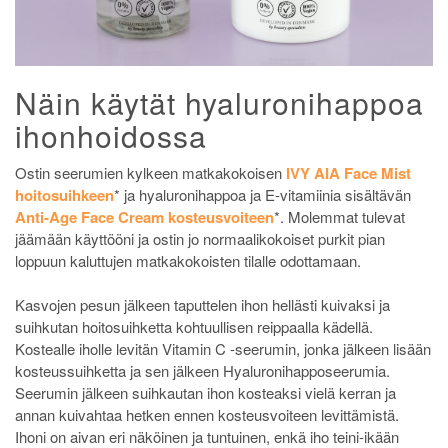
Näin käytät hyaluronihappoa
ihonhoidossa
Ostin seerumien kylkeen matkakokoisen
IVY AIA Face Mist
hoitosuihkeen
* ja hyaluronihappoa ja E-vitamiinia sisältävän
Anti-Age Face Cream kosteusvoiteen
*. Molemmat tulevat
jäämään käyttööni ja ostin jo normaalikokoiset purkit pian
loppuun kaluttujen matkakokoisten tilalle odottamaan.
Kasvojen pesun jälkeen taputtelen ihon hellästi kuivaksi ja
suihkutan hoitosuihketta kohtuullisen reippaalla kädellä.
Kostealle iholle levitän Vitamin C -seerumin, jonka jälkeen lisään
kosteussuihketta ja sen jälkeen Hyaluronihapposeerumia.
Seerumin jälkeen suihkautan ihon kosteaksi vielä kerran ja
annan kuivahtaa hetken ennen kosteusvoiteen levittämistä.
Ihoni on aivan eri näköinen ja tuntuinen, enkä iho teini-ikään