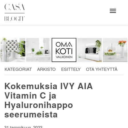
Skip
to
Avaa
valikko
content
KATEGORIAT
ARKISTO
ESITTELY
OTA YHTEYTTÄ
Kokemuksia IVY AIA
Vitamin C ja
Hyaluronihappo
seerumeista
31 tammikuun, 2023