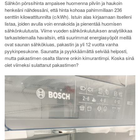
Sähkön pörssihinta ampaisee huomenna pilviin ja haukoin
henkeäni nähdessäni, että hinta kohoaa pahimmillaan 236
senttiin kilowattitunnilta (c/kWh). Istuin alas kirjaamaan itselleni
listaa, joiden avulla voin ennakoida ja pienentää huomisen
sähkönkulutusta. Viime vuoden sähkönkulutuksen analytiikkaa
tarkastelemalla havaitsin, että suurimmat energiasyöpöt meillä
ovat saunan sähkökiuas, pakastin ja yli 12 vuotta vanha
pyykinpesukone. Saunatta ja pyykkäämättä selviää helposti,
mutta pakastimen osalta tilanne onkin kimurantimpi. Koska sinä
olet viimeksi sulattanut pakastimen?