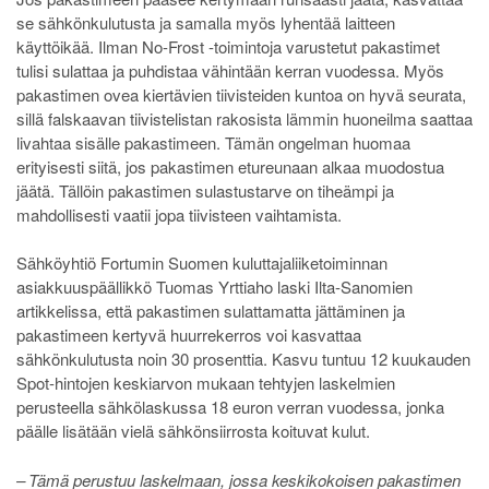
se sähkönkulutusta ja samalla myös lyhentää laitteen
käyttöikää. Ilman No-Frost -toimintoja varustetut pakastimet
tulisi sulattaa ja puhdistaa vähintään kerran vuodessa. Myös
pakastimen ovea kiertävien tiivisteiden kuntoa on hyvä seurata,
sillä falskaavan tiivistelistan rakosista lämmin huoneilma saattaa
livahtaa sisälle pakastimeen. Tämän ongelman huomaa
erityisesti siitä, jos pakastimen etureunaan alkaa muodostua
jäätä. Tällöin pakastimen sulastustarve on tiheämpi ja
mahdollisesti vaatii jopa tiivisteen vaihtamista.
Sähköyhtiö Fortumin Suomen kuluttajaliiketoiminnan
asiakkuuspäällikkö Tuomas Yrttiaho laski Ilta-Sanomien
artikkelissa, että pakastimen sulattamatta jättäminen ja
pakastimeen kertyvä huurrekerros voi kasvattaa
sähkönkulutusta noin 30 prosenttia. Kasvu tuntuu 12 kuukauden
Spot-hintojen keskiarvon mukaan tehtyjen laskelmien
perusteella sähkölaskussa 18 euron verran vuodessa, jonka
päälle lisätään vielä sähkönsiirrosta koituvat kulut.
– Tämä perustuu laskelmaan, jossa keskikokoisen pakastimen