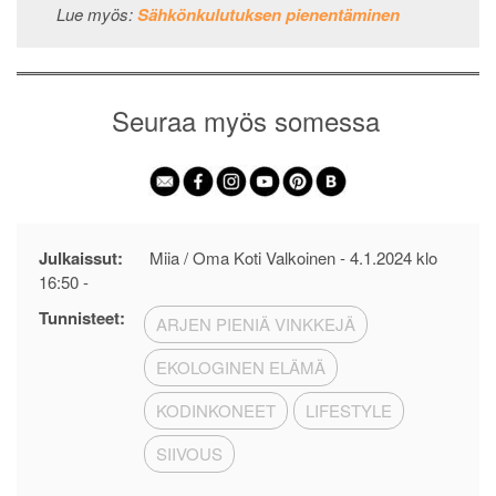
Lue myös:
Sähkönkulutuksen pienentäminen
Seuraa myös somessa
Julkaissut:
Miia / Oma Koti Valkoinen -
4.1.2024 klo
16:50
-
Tunnisteet:
ARJEN PIENIÄ VINKKEJÄ
EKOLOGINEN ELÄMÄ
KODINKONEET
LIFESTYLE
SIIVOUS