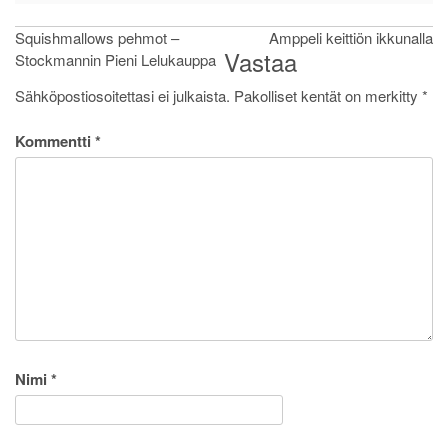
Artikkelien
Squishmallows pehmot –
Amppeli keittiön ikkunalla
Vastaa
Stockmannin Pieni Lelukauppa
selaus
Sähköpostiosoitettasi ei julkaista.
Pakolliset kentät on merkitty
*
Kommentti
*
Nimi
*