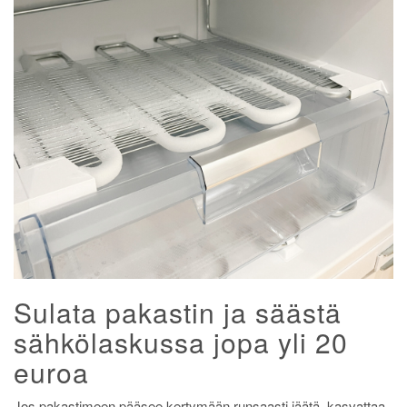
Sulata pakastin ja säästä
sähkölaskussa jopa yli 20
euroa
Jos pakastimeen pääsee kertymään runsaasti jäätä, kasvattaa