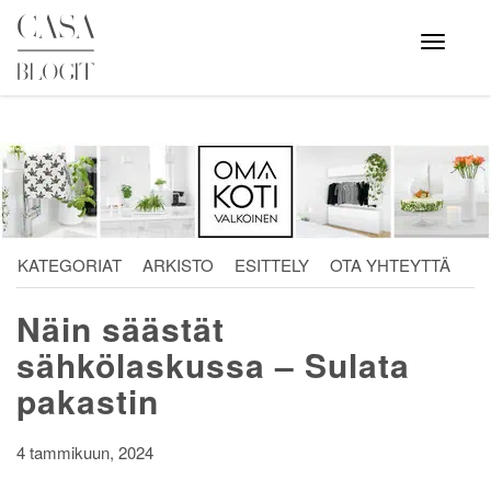
Skip
to
Avaa
valikko
content
KATEGORIAT
ARKISTO
ESITTELY
OTA YHTEYTTÄ
Näin säästät
sähkölaskussa – Sulata
pakastin
4 tammikuun, 2024