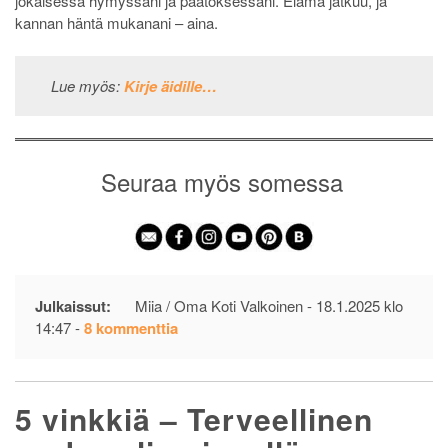
jokaisessa hymyssäni ja päätöksessäni. Elämä jatkuu, ja
kannan häntä mukanani – aina.
Lue myös:
Kirje äidille…
Seuraa myös somessa
Julkaissut:
Miia / Oma Koti Valkoinen -
18.1.2025 klo
artikkeliin
14:47
-
8 kommenttia
Uudelleen
elämään
–
5 vinkkiä – Terveellinen
ilo
pienistä