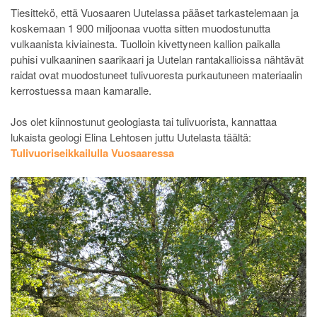
Tiesittekö, että Vuosaaren Uutelassa pääset tarkastelemaan ja
koskemaan 1 900 miljoonaa vuotta sitten muodostunutta
vulkaanista kiviainesta. Tuolloin kivettyneen kallion paikalla
puhisi vulkaaninen saarikaari ja Uutelan rantakallioissa nähtävät
raidat ovat muodostuneet tulivuoresta purkautuneen materiaalin
kerrostuessa maan kamaralle.
Jos olet kiinnostunut geologiasta tai tulivuorista, kannattaa
lukaista geologi Elina Lehtosen juttu Uutelasta täältä:
Tulivuoriseikkailulla Vuosaaressa