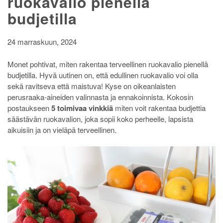
ruokavalio pienellä
hetkistä
budjetilla
24 marraskuun, 2024
Monet pohtivat, miten rakentaa terveellinen ruokavalio pienellä
budjetilla. Hyvä uutinen on, että edullinen ruokavalio voi olla
sekä ravitseva että maistuva! Kyse on oikeanlaisten
perusraaka-aineiden valinnasta ja ennakoinnista. Kokosin
postaukseen
5 toimivaa vinkkiä
miten voit rakentaa budjettia
säästävän ruokavalion, joka sopii koko perheelle, lapsista
aikuisiin ja on vieläpä terveellinen.