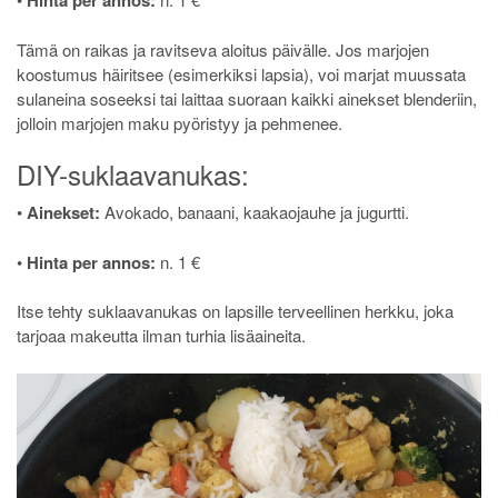
Hinta per annos:
Tämä on raikas ja ravitseva aloitus päivälle. Jos marjojen
koostumus häiritsee (esimerkiksi lapsia), voi marjat muussata
sulaneina soseeksi tai laittaa suoraan kaikki ainekset blenderiin,
jolloin marjojen maku pyöristyy ja pehmenee.
DIY-suklaavanukas:
•
Ainekset:
Avokado, banaani, kaakaojauhe ja jugurtti.
•
Hinta per annos:
n. 1 €
Itse tehty suklaavanukas on lapsille terveellinen herkku, joka
tarjoaa makeutta ilman turhia lisäaineita.