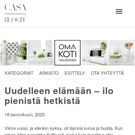
Skip
to
Avaa
valikko
content
KATEGORIAT
ARKISTO
ESITTELY
OTA YHTEYTTÄ
Uudelleen elämään – ilo
pienistä hetkistä
18 tammikuun, 2025
Viime vuosi, ja etenkin syksy, oli täynnä surua ja huolta. Kun
rakas äitini menehtyi äkillisesti, tuntui kuin maailma olisi