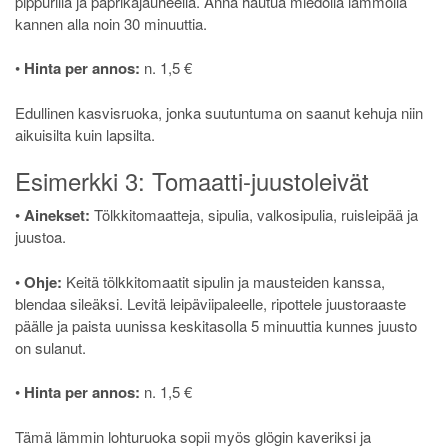
pippurilla ja paprikajauheella. Anna hautua miedolla lämmöllä
kannen alla noin 30 minuuttia.
•
Hinta per annos:
n. 1,5 €
Edullinen kasvisruoka, jonka suutuntuma on saanut kehuja niin
aikuisilta kuin lapsilta.
Esimerkki 3: Tomaatti-juustoleivät
•
Ainekset:
Tölkkitomaatteja, sipulia, valkosipulia, ruisleipää ja
juustoa.
•
Ohje:
Keitä tölkkitomaatit sipulin ja mausteiden kanssa,
blendaa sileäksi. Levitä leipäviipaleelle, ripottele juustoraaste
päälle ja paista uunissa keskitasolla 5 minuuttia kunnes juusto
on sulanut.
•
Hinta per annos:
n. 1,5 €
Tämä lämmin lohturuoka sopii myös glögin kaveriksi ja