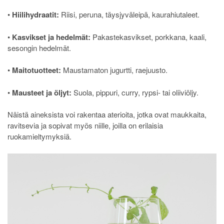
•
Hiilihydraatit:
Riisi, peruna, täysjyväleipä, kaurahiutaleet.
•
Kasvikset ja hedelmät:
Pakastekasvikset, porkkana, kaali,
sesongin hedelmät.
•
Maitotuotteet:
Maustamaton jugurtti, raejuusto.
•
Mausteet ja öljyt:
Suola, pippuri, curry, rypsi- tai oliiviöljy.
Näistä aineksista voi rakentaa aterioita, jotka ovat maukkaita,
ravitsevia ja sopivat myös niille, joilla on erilaisia
ruokamieltymyksiä.