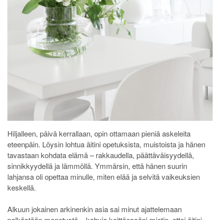
Hiljalleen, päivä kerrallaan, opin ottamaan pieniä askeleita
eteenpäin. Löysin lohtua äitini opetuksista, muistoista ja hänen
tavastaan kohdata elämä – rakkaudella, päättäväisyydellä,
sinnikkyydellä ja lämmöllä. Ymmärsin, että hänen suurin
lahjansa oli opettaa minulle, miten elää ja selvitä vaikeuksien
keskellä.
Alkuun jokainen arkinenkin asia sai minut ajattelemaan
pelkästään menetystä – kahvia keittäessäni mietin, ettei äitini