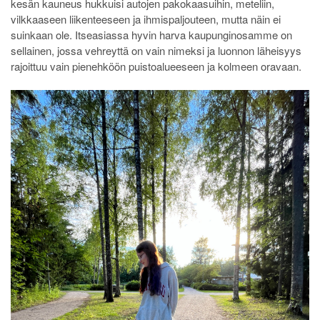
kesän kauneus hukkuisi autojen pakokaasuihin, meteliin,
vilkkaaseen liikenteeseen ja ihmispaljouteen, mutta näin ei
suinkaan ole. Itseasiassa hyvin harva kaupunginosamme on
sellainen, jossa vehreyttä on vain nimeksi ja luonnon läheisyys
rajoittuu vain pienehköön puistoalueeseen ja kolmeen oravaan.