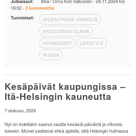
Julkaissut:
Miia / Oma Koti Valkoinen -
24.11.2024 klo
artikkeliin
19:02
-
2 kommenttia
5
Tunnisteet:
ARJEN PIENIÄ VINKKEJÄ
vinkkiä
–
EKOLOGINEN ELÄMÄ
Terveellinen
ruokavalio
HYVINVOINTI
LIFESTYLE
pienellä
budjetilla
RUOKA
Kesäpäivät kaupungissa –
Itä-Helsingin kauneutta
7 elokuun, 2024
Nyt on todellakin saanut nauttia kesästä päivästä ja viikosta
toiseen. Monet saattavat ehkä ajatella, että Helsingin hulinassa