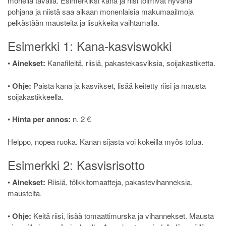
monella tavalla. Esimerkiksi kana ja riisi toimivat hyvänä
pohjana ja niistä saa aikaan monenlaisia makumaailmoja
pelkästään mausteita ja lisukkeita vaihtamalla.
Esimerkki 1: Kana-kasviswokki
•
Ainekset:
Kanafileitä, riisiä, pakastekasviksia, soijakastiketta.
•
Ohje:
Paista kana ja kasvikset, lisää keitetty riisi ja mausta
soijakastikkeella.
•
Hinta per annos:
n. 2 €
Helppo, nopea ruoka. Kanan sijasta voi kokeilla myös tofua.
Esimerkki 2: Kasvisrisotto
•
Ainekset:
Riisiä, tölkkitomaatteja, pakastevihanneksia,
mausteita.
•
Ohje:
Keitä riisi, lisää tomaattimurska ja vihannekset. Mausta