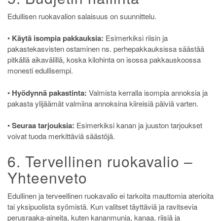
Edullisen ruokavalion salaisuus on suunnittelu.
•
Käytä isompia pakkauksia:
Esimerkiksi riisin ja
pakastekasvisten ostaminen ns. perhepakkauksissa säästää
pitkällä aikavälillä, koska kilohinta on isossa pakkauskoossa
monesti edullisempi.
•
Hyödynnä pakastinta:
Valmista kerralla isompia annoksia ja
pakasta ylijäämät valmiina annoksina kiireisiä päiviä varten.
•
Seuraa tarjouksia:
Esimerkiksi kanan ja juuston tarjoukset
voivat tuoda merkittäviä säästöjä.
6. Tervellinen ruokavalio –
Yhteenveto
Edullinen ja terveellinen ruokavalio ei tarkoita mauttomia aterioita
tai yksipuolista syömistä. Kun valitset täyttäviä ja ravitsevia
perusraaka-aineita, kuten kananmunia, kanaa, riisiä ja