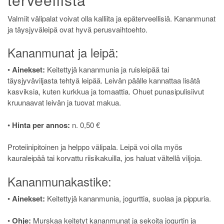
Valmiit välipalat voivat olla kalliita ja epäterveellisiä. Kananmunat
ja täysjyväleipä ovat hyvä perusvaihtoehto.
Kananmunat ja leipä:
•
Ainekset:
Keitettyjä kananmunia ja ruisleipää tai
täysjyväviljasta tehtyä leipää. Leivän päälle kannattaa lisätä
kasviksia, kuten kurkkua ja tomaattia. Ohuet punasipulisiivut
kruunaavat leivän ja tuovat makua.
•
Hinta per annos:
n. 0,50 €
Proteiinipitoinen ja helppo välipala. Leipä voi olla myös
kauraleipää tai korvattu riisikakuilla, jos haluat vältellä viljoja.
Kananmunakastike:
•
Ainekset:
Keitettyjä kananmunia, jogurttia, suolaa ja pippuria.
•
Ohje:
Murskaa keitetyt kananmunat ja sekoita jogurtin ja