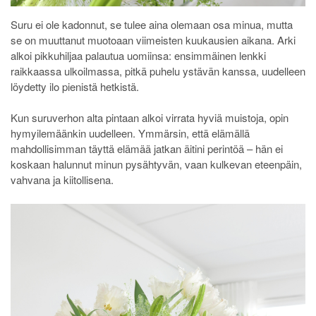
Suru ei ole kadonnut, se tulee aina olemaan osa minua, mutta
se on muuttanut muotoaan viimeisten kuukausien aikana. Arki
alkoi pikkuhiljaa palautua uomiinsa: ensimmäinen lenkki
raikkaassa ulkoilmassa, pitkä puhelu ystävän kanssa, uudelleen
löydetty ilo pienistä hetkistä.
Kun suruverhon alta pintaan alkoi virrata hyviä muistoja, opin
hymyilemäänkin uudelleen. Ymmärsin, että elämällä
mahdollisimman täyttä elämää jatkan äitini perintöä – hän ei
koskaan halunnut minun pysähtyvän, vaan kulkevan eteenpäin,
vahvana ja kiitollisena.