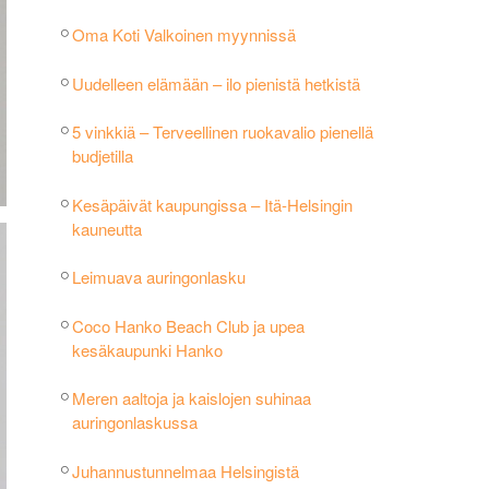
Oma Koti Valkoinen myynnissä
Uudelleen elämään – ilo pienistä hetkistä
5 vinkkiä – Terveellinen ruokavalio pienellä
budjetilla
Kesäpäivät kaupungissa – Itä-Helsingin
kauneutta
Leimuava auringonlasku
Coco Hanko Beach Club ja upea
kesäkaupunki Hanko
Meren aaltoja ja kaislojen suhinaa
auringonlaskussa
Juhannustunnelmaa Helsingistä