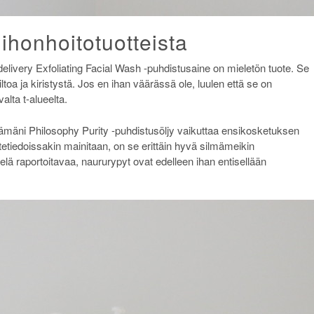
honhoitotuotteista
elivery Exfoliating Facial Wash -puhdistusaine on mieletön tuote. Se
toa ja kiristystä. Jos en ihan väärässä ole, luulen että se on
lta t-alueelta.
mäni Philosophy Purity -puhdistusöljy vaikuttaa ensikosketuksen
tetiedoissakin mainitaan, on se erittäin hyvä silmämeikin
vielä raportoitavaa, naururypyt ovat edelleen ihan entisellään