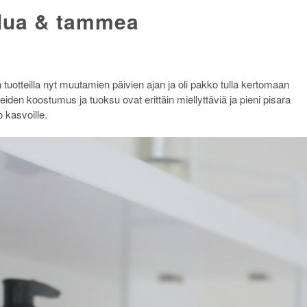
ilua & tammea
tuotteilla nyt muutamien päivien ajan ja oli pakko tulla kertomaan
teiden koostumus ja tuoksu ovat erittäin miellyttäviä ja pieni pisara
o kasvoille.