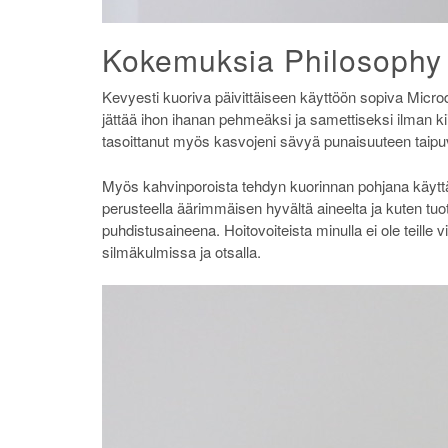
Kokemuksia Philosophy i
Kevyesti kuoriva päivittäiseen käyttöön sopiva Microd
jättää ihon ihanan pehmeäksi ja samettiseksi ilman kiil
tasoittanut myös kasvojeni sävyä punaisuuteen taipuva
Myös kahvinporoista tehdyn kuorinnan pohjana käyttä
perusteella äärimmäisen hyvältä aineelta ja kuten tuo
puhdistusaineena. Hoitovoiteista minulla ei ole teille 
silmäkulmissa ja otsalla.