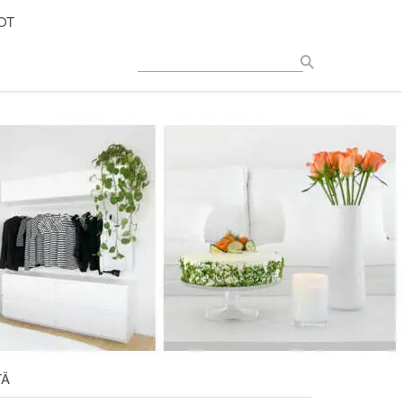
OT
TÄ