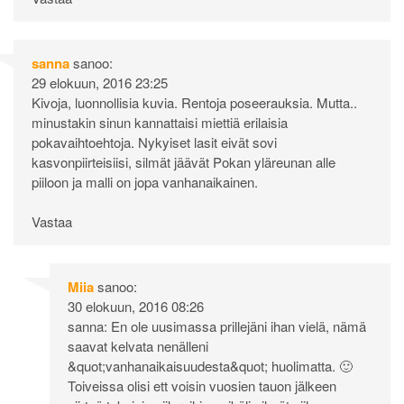
sanna
sanoo:
29 elokuun, 2016 23:25
Kivoja, luonnollisia kuvia. Rentoja poseerauksia. Mutta..
minustakin sinun kannattaisi miettiä erilaisia
pokavaihtoehtoja. Nykyiset lasit eivät sovi
kasvonpiirteisiisi, silmät jäävät Pokan yläreunan alle
piiloon ja malli on jopa vanhanaikainen.
Vastaa
Miia
sanoo:
30 elokuun, 2016 08:26
sanna: En ole uusimassa prillejäni ihan vielä, nämä
saavat kelvata nenälleni
&quot;vanhanaikaisuudesta&quot; huolimatta. 🙂
Toiveissa olisi ett voisin vuosien tauon jälkeen