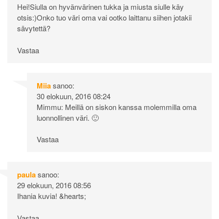
Hei!Siulla on hyvänvärinen tukka ja miusta siulle käy
otsis:)Onko tuo väri oma vai ootko laittanu siihen jotakii
sävytettä?
Vastaa
Miia
sanoo:
30 elokuun, 2016 08:24
Mimmu: Meillä on siskon kanssa molemmilla oma
luonnollinen väri. 🙂
Vastaa
paula
sanoo:
29 elokuun, 2016 08:56
Ihania kuvia! &hearts;
Vastaa