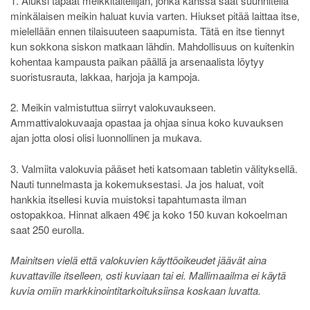
1. Aluksi tapaat meikkitaiteilijan, jonka kanssa saat suunnitella
minkälaisen meikin haluat kuvia varten. Hiukset pitää laittaa itse,
mielellään ennen tilaisuuteen saapumista. Tätä en itse tiennyt
kun sokkona siskon matkaan lähdin. Mahdollisuus on kuitenkin
kohentaa kampausta paikan päällä ja arsenaalista löytyy
suoristusrauta, lakkaa, harjoja ja kampoja.
2. Meikin valmistuttua siirryt valokuvaukseen.
Ammattivalokuvaaja opastaa ja ohjaa sinua koko kuvauksen
ajan jotta olosi olisi luonnollinen ja mukava.
3. Valmiita valokuvia pääset heti katsomaan tabletin välityksellä.
Nauti tunnelmasta ja kokemuksestasi. Ja jos haluat, voit
hankkia itsellesi kuvia muistoksi tapahtumasta ilman
ostopakkoa. Hinnat alkaen 49€ ja koko 150 kuvan kokoelman
saat 250 eurolla.
Mainitsen vielä että valokuvien käyttöoikeudet jäävät aina
kuvattaville itselleen, osti kuviaan tai ei. Mallimaailma ei käytä
kuvia omiin markkinointitarkoituksiinsa koskaan luvatta.