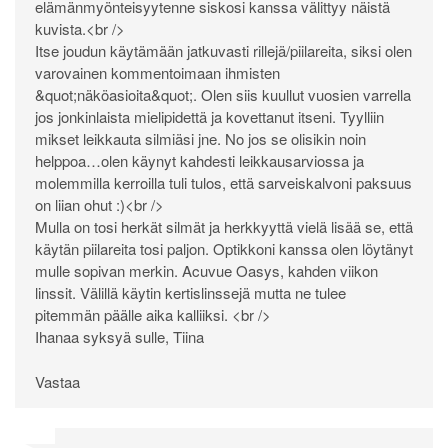
elämänmyönteisyytenne siskosi kanssa välittyy näistä
kuvista.<br />
Itse joudun käytämään jatkuvasti rillejä/piilareita, siksi olen
varovainen kommentoimaan ihmisten
&quot;näköasioita&quot;. Olen siis kuullut vuosien varrella
jos jonkinlaista mielipidettä ja kovettanut itseni. Tyylliin
mikset leikkauta silmiäsi jne. No jos se olisikin noin
helppoa…olen käynyt kahdesti leikkausarviossa ja
molemmilla kerroilla tuli tulos, että sarveiskalvoni paksuus
on liian ohut :)<br />
Mulla on tosi herkät silmät ja herkkyyttä vielä lisää se, että
käytän piilareita tosi paljon. Optikkoni kanssa olen löytänyt
mulle sopivan merkin. Acuvue Oasys, kahden viikon
linssit. Välillä käytin kertislinssejä mutta ne tulee
pitemmän päälle aika kalliiksi. <br />
Ihanaa syksyä sulle, Tiina
Vastaa