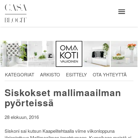
Skip
to
Avaa
valikko
content
KATEGORIAT
ARKISTO
ESITTELY
OTA YHTEYTTÄ
Siskokset mallimaailman
pyörteissä
28 elokuun, 2016
Siskoni sai kutsun Kaapelitehtaalla viime viikonloppuna
järjestettyyn Mallimaailman tapahtumaan.
Kumpikaan meistä ei