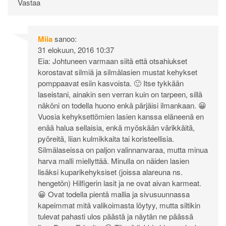
Vastaa
Miia
sanoo:
31 elokuun, 2016 10:37
Eia: Johtuneen varmaan siitä että otsahiukset
korostavat silmiä ja silmälasien mustat kehykset
pomppaavat esiin kasvoista. 🙂 Itse tykkään
laseistani, ainakin sen verran kuin on tarpeen, sillä
näköni on todella huono enkä pärjäisi ilmankaan. 😀
Vuosia kehyksettömien lasien kanssa eläneenä en
enää halua sellaisia, enkä myöskään värikkäitä,
pyöreitä, liian kulmikkaita tai koristeellisia.
Silmälaseissa on paljon valinnanvaraa, mutta minua
harva malli miellyttää. Minulla on näiden lasien
lisäksi kuparikehyksiset (joissa alareuna ns.
hengetön) Hilfigerin lasit ja ne ovat aivan karmeat.
😀 Ovat todella pientä mallia ja sivusuunnassa
kapeimmat mitä valikoimasta löytyy, mutta siltikin
tulevat pahasti ulos päästä ja näytän ne päässä