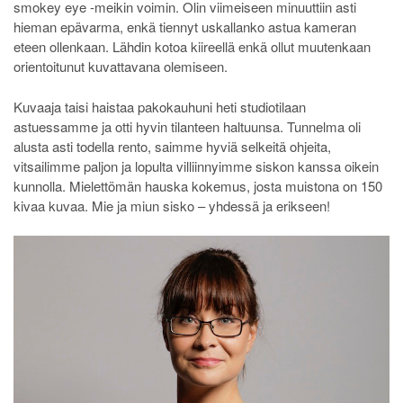
smokey eye -meikin voimin. Olin viimeiseen minuuttiin asti
hieman epävarma, enkä tiennyt uskallanko astua kameran
eteen ollenkaan. Lähdin kotoa kiireellä enkä ollut muutenkaan
orientoitunut kuvattavana olemiseen.
Kuvaaja taisi haistaa pakokauhuni heti studiotilaan
astuessamme ja otti hyvin tilanteen haltuunsa. Tunnelma oli
alusta asti todella rento, saimme hyviä selkeitä ohjeita,
vitsailimme paljon ja lopulta villiinnyimme siskon kanssa oikein
kunnolla. Mielettömän hauska kokemus, josta muistona on 150
kivaa kuvaa. Mie ja miun sisko – yhdessä ja erikseen!