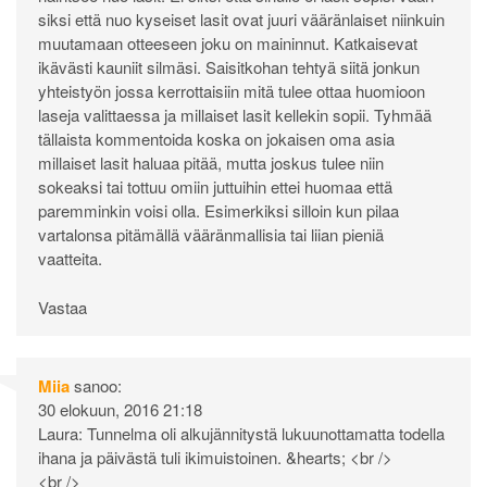
siksi että nuo kyseiset lasit ovat juuri vääränlaiset niinkuin
muutamaan otteeseen joku on maininnut. Katkaisevat
ikävästi kauniit silmäsi. Saisitkohan tehtyä siitä jonkun
yhteistyön jossa kerrottaisiin mitä tulee ottaa huomioon
laseja valittaessa ja millaiset lasit kellekin sopii. Tyhmää
tällaista kommentoida koska on jokaisen oma asia
millaiset lasit haluaa pitää, mutta joskus tulee niin
sokeaksi tai tottuu omiin juttuihin ettei huomaa että
paremminkin voisi olla. Esimerkiksi silloin kun pilaa
vartalonsa pitämällä vääränmallisia tai liian pieniä
vaatteita.
Vastaa
Miia
sanoo:
30 elokuun, 2016 21:18
Laura: Tunnelma oli alkujännitystä lukuunottamatta todella
ihana ja päivästä tuli ikimuistoinen. &hearts; <br />
<br />