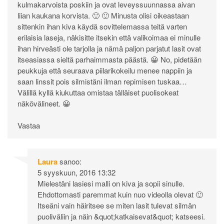
kulmakarvoista poskiin ja ovat leveyssuunnassa aivan
liian kaukana korvista. 🙂 🙂 Minusta olisi oikeastaan
sittenkin ihan kiva käydä sovittelemassa teitä varten
erilaisia laseja, näkisitte itsekin että valikoimaa ei minulle
ihan hirveästi ole tarjolla ja nämä paljon parjatut lasit ovat
itseasiassa sieltä parhaimmasta päästä. 😀 No, pidetään
peukkuja että seuraava piilarikokeilu menee nappiin ja
saan linssit pois silmistäni ilman repimisen tuskaa…
Välillä kyllä kiukuttaa omistaa tälläiset puolisokeat
näkövälineet. 😀
Vastaa
Laura
sanoo:
5 syyskuun, 2016 13:32
Mielestäni lasiesi malli on kiva ja sopii sinulle.
Ehdottomasti paremmat kuin nuo videolla olevat 🙂
Itseäni vain häiritsee se miten lasit tulevat silmän
puoliväliin ja näin &quot;katkaisevat&quot; katseesi.