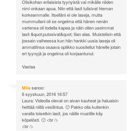
Olisikohan erilaisista tyynyistä vai mikälie niiden
nimi onkaan apua. Niin että lasit tulisivat hieman
korkeammalle. Itselläni ei ole laseja, mutta
mummullani oli se ongelma että hänen nenän
vartensa oli todella kapea ja näin ollen useimmat
lasit &quot;putosivat&quot; liian alas. Muistelisin että
jossain vaiheessa kun hän hankki uusia laseja oli
ammattinsa osaava optikko suositellut hänelle jotain
eri tyynyjä ja ongelma oli korjaantunut.
Vastaa
Miia
sanoo:
6 syyskuun, 2016 16:57
Laura: Videolla olevat on aivan kauheat ja haluaisin
heittää niillä vesilintua. 🙂 Pakko olla kuitenkin
varalla toisetkin lasit, jos näille mustille käy
köpelösti. 🙂 <br />
<br />