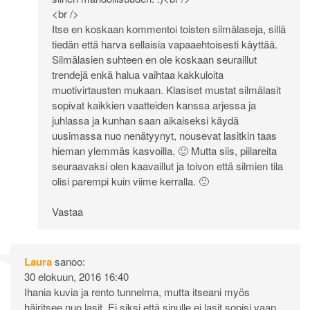
<br />
Itse en koskaan kommentoi toisten silmälaseja, sillä
tiedän että harva sellaisia vapaaehtoisesti käyttää.
Silmälasien suhteen en ole koskaan seuraillut
trendejä enkä halua vaihtaa kakkuloita
muotivirtausten mukaan. Klasiset mustat silmälasit
sopivat kaikkien vaatteiden kanssa arjessa ja
juhlassa ja kunhan saan aikaiseksi käydä
uusimassa nuo nenätyynyt, nousevat lasitkin taas
hieman ylemmäs kasvoilla. 🙂 Mutta siis, piilareita
seuraavaksi olen kaavaillut ja toivon että silmien tila
olisi parempi kuin viime kerralla. 🙂
Vastaa
Laura
sanoo:
30 elokuun, 2016 16:40
Ihania kuvia ja rento tunnelma, mutta itseani myös
häiritsee nuo lasit. Ei siksi että sinulle ei lasit sopisi vaan