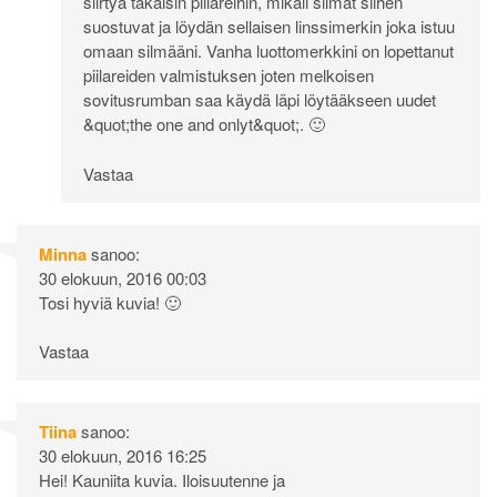
siirtyä takaisin piilareihin, mikäli silmät siihen
suostuvat ja löydän sellaisen linssimerkin joka istuu
omaan silmääni. Vanha luottomerkkini on lopettanut
piilareiden valmistuksen joten melkoisen
sovitusrumban saa käydä läpi löytääkseen uudet
&quot;the one and onlyt&quot;. 🙂
Vastaa
Minna
sanoo:
30 elokuun, 2016 00:03
Tosi hyviä kuvia! 🙂
Vastaa
Tiina
sanoo:
30 elokuun, 2016 16:25
Hei! Kauniita kuvia. Iloisuutenne ja