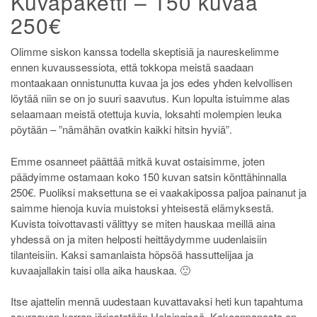
Kuvapaketti – 150 kuvaa
250€
Olimme siskon kanssa todella skeptisiä ja naureskelimme
ennen kuvaussessiota, että tokkopa meistä saadaan
montaakaan onnistunutta kuvaa ja jos edes yhden kelvollisen
löytää niin se on jo suuri saavutus. Kun lopulta istuimme alas
selaamaan meistä otettuja kuvia, loksahti molempien leuka
pöytään – ”nämähän ovatkin kaikki hitsin hyviä”.
Emme osanneet päättää mitkä kuvat ostaisimme, joten
päädyimme ostamaan koko 150 kuvan satsin könttähinnalla
250€. Puoliksi maksettuna se ei vaakakipossa paljoa painanut ja
saimme hienoja kuvia muistoksi yhteisestä elämyksestä.
Kuvista toivottavasti välittyy se miten hauskaa meillä aina
yhdessä on ja miten helposti heittäydymme uudenlaisiin
tilanteisiin. Kaksi samanlaista höpsöä hassuttelijaa ja
kuvaajallakin taisi olla aika hauskaa. 🙂
Itse ajattelin mennä uudestaan kuvattavaksi heti kun tapahtuma
seuraavan kerran järjestetään Helsingissä. Kokoonpanosta en