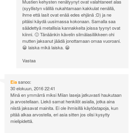
Mustien kehysten nenätyynyt ovat valahtaneet alas
(syyllistyn välillä nukahtamaan kakkulat nenällä,
ihme että lasit ovat enää edes ehjänä :D) ja ne
pitäisi käydä uusimassa kokonaan. Samalla saa
säädettyä metallisia kannakkeita joissa tyynyt ovat
kiinni. 🙂 Tänäänkin kävelin silmälasiliikkeen ohi
mutten jaksanut jäädä jonottamaan omaa vuoroani.
😀 laiska mikä laiska. 😀
Vastaa
Eia
sanoo:
30 elokuun, 2016 22:41
Minä en ymmärrä miksi Miian laseja jatkuvasti haukutaan
ja arvostellaan. Liekö samat henkilöt asialla, jotka aina
niistä jaksavat mainita. Ei ole ihmisillä käytöstapoja, kun
pitää alkaa arvostella, eri asia sitten jos olisi kysytty
mielipidettä.