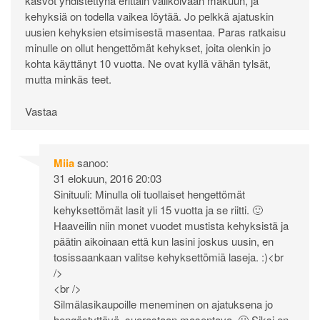
kasvot yhdistettynä erittäin valikoivaan makuun, ja
kehyksiä on todella vaikea löytää. Jo pelkkä ajatuskin
uusien kehyksien etsimisestä masentaa. Paras ratkaisu
minulle on ollut hengettömät kehykset, joita olenkin jo
kohta käyttänyt 10 vuotta. Ne ovat kyllä vähän tylsät,
mutta minkäs teet.
Vastaa
Miia
sanoo:
31 elokuun, 2016 20:03
Sinituuli: Minulla oli tuollaiset hengettömät
kehyksettömät lasit yli 15 vuotta ja se riitti. 🙂
Haaveilin niin monet vuodet mustista kehyksistä ja
päätin aikoinaan että kun lasini joskus uusin, en
tosissaankaan valitse kehyksettömiä laseja. :)<br
/>
<br />
Silmälasikaupoille meneminen on ajatuksena jo
hengästyttävä, suorastaan masentava. 🙂 Siksi en