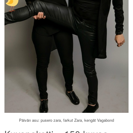
Päivän asu: pusero zara, farkut Zara, kengät Vagabond