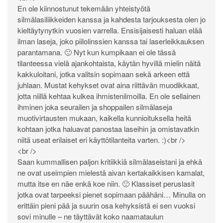
En ole kiinnostunut tekemään yhteistyötä
silmälasiliikkeiden kanssa ja kahdesta tarjouksesta olen jo
kieltäytynytkin vuosien varrella. Ensisijaisesti haluan elää
ilman laseja, joko piilolinssien kanssa tai laserleikkauksen
parantamana. 🙂 Nyt kun kumpikaan ei ole tässä
tilanteessa vielä ajankohtaista, käytän hyvillä mielin näitä
kakkuloitani, jotka valitsin sopimaan sekä arkeen että
juhlaan. Mustat kehykset ovat aina riittävän muodikkaat,
jotta niillä kehtaa kulkea ihmistenilmoilla. En ole sellainen
ihminen joka seurailen ja shoppailen silmälaseja
muotivirtausten mukaan, kaikella kunnioituksella heitä
kohtaan jotka haluavat panostaa laseihin ja omistavatkin
niitä useat erilaiset eri käyttötilanteita varten. :)<br />
<br />
Saan kummallisen paljon kritiikkiä silmälaseistani ja ehkä
ne ovat useimpien mielestä aivan kertakaikkisen kamalat,
mutta itse en näe enkä koe niin. 🙂 Klassiset peruslasit
jotka ovat tarpeeksi pienet sopimaan päähäni… Minulla on
erittäin pieni pää ja suurin osa kehyksistä ei sen vuoksi
sovi minulle – ne täyttävät koko naamataulun