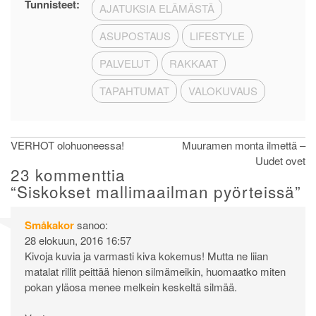
Tunnisteet:
AJATUKSIA ELÄMÄSTÄ
ASUPOSTAUS
LIFESTYLE
PALVELUT
RAKKAAT
TAPAHTUMAT
VALOKUVAUS
Artikkelien
VERHOT olohuoneessa!
Muuramen monta ilmettä –
Uudet ovet
selaus
23 kommenttia
“
Siskokset mallimaailman pyörteissä
”
Småkakor
sanoo:
28 elokuun, 2016 16:57
Kivoja kuvia ja varmasti kiva kokemus! Mutta ne liian
matalat rillit peittää hienon silmämeikin, huomaatko miten
pokan yläosa menee melkein keskeltä silmää.