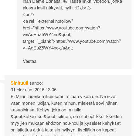
ihan Dame Ednalta. 😀 Tässä linkki videoon, jonka
alussa lasit näkyvät, hyih. :D<br />
<br />
<a rel="external nofollow"
href="
https://www.youtube.com/watch?
v=AqEuZ5WY4no&quot
;
target="_blank">
https://www.youtube.com/watch?
v=AqEuZ5WY4no</a&gt
;
Vastaa
Sinituuli
sanoo:
31 elokuun, 2016 13:06
Ei Miian laseissa itsessään mitään vikaa ole. Ne eivät
vaan monen lukijan, kuten minun, mielestä sovi hänen
kasvoihinsa. Kehys, joka on minulla
&quot;katkaissut&quot; silmän, on ollut optiikkoliikkeiden
myyijien mukaan ehdoton nou-nou ja kyseiset kehykset
on laitettua äkkiä takaisin hyllyyn. Itselläkin on kapeat