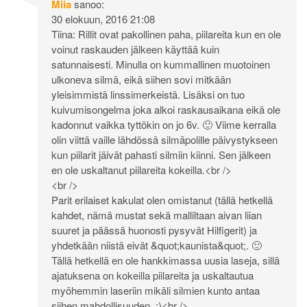
Miia
sanoo:
30 elokuun, 2016 21:08
Tiina: Rillit ovat pakollinen paha, piilareita kun en ole
voinut raskauden jälkeen käyttää kuin
satunnaisesti. Minulla on kummallinen muotoinen
ulkoneva silmä, eikä siihen sovi mitkään
yleisimmistä linssimerkeistä. Lisäksi on tuo
kuivumisongelma joka alkoi raskausaikana eikä ole
kadonnut vaikka tyttökin on jo 6v. 🙂 Viime kerralla
olin viittä vaille lähdössä silmäpolille päivystykseen
kun piilarit jäivät pahasti silmiin kiinni. Sen jälkeen
en ole uskaltanut piilareita kokeilla.<br />
<br />
Parit erilaiset kakulat olen omistanut (tällä hetkellä
kahdet, nämä mustat sekä malliltaan aivan liian
suuret ja päässä huonosti pysyvät Hilfigerit) ja
yhdetkään niistä eivät &quot;kaunista&quot;. 🙂
Tällä hetkellä en ole hankkimassa uusia laseja, sillä
ajatuksena on kokeilla piilareita ja uskaltautua
myöhemmin laseriin mikäli silmien kunto antaa
siihen mahdollisuuden. :)<br />