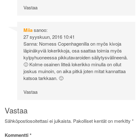
Vastaa
Miia
sanoo:
27 syyskuun, 2016 10:41
Sanna: Nomess Copenhagenilla on myös kivoja
läpinäkyviä lokerikkoja, osa saattaa toimia myös
kylpyhuoneessa pikkutavaroiden säilytysvälineenä.
🙂 Kolme osainen litteä lokerikko minulla on ollut
joskus muinoin, on aika pitkä joten mitat kannattaa
katsoa tarkkaan. 🙂
Vastaa
Vastaa
Sähköpostiosoitettasi ei julkaista.
Pakolliset kentät on merkitty
*
Kommentti
*