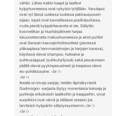
vähän. Lähes kaikki kaapit ja laatikot
kylpyhuoneessa ovat nykyisin tyhjillään. Vanulaput
ovat nyt tässä uudessa tuubissa pakkauspussin
sijaan, topsit ovat kannellisessa posliinipurkissa,
muita pieniä kylppäritavaroita ei ole. Säilytän
kosmetiikan ja hiushärpäkkeet harjaa
lukuunottamatta makuuhuoneessa ja ainot purtilot
ovat Sensain kasvojenhoitotuotteet (pienessä
yläkaapissa hammastahnojen ja harjojen kanssa),
käytössä olevat shampoo, hoitoaine ja
suihkusaippuat (suihkuhyllyssä) sekä pesukoneen
päällä olevat pyykinpesuaineet ja kaapissa oleva
wc-puhdistusaine. <br />
<br />
Ikealla on kivoja sarjoja, heidän läpinäkyvästä
Godmorgon -sarjasta löytyy monenlaisia bokseja ja
purkkeja erikokoisiin laatikoihin ja kaappeihin, omat
suosikkini ovat nämä ja tälläiset ostaisin jos
tarvitsisin kylppäriin säilytyssysteemin.<br />
<br />