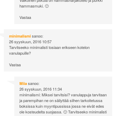
Valkoinen pitkula on hammasharjakotelo ja purkki
hammasmuki. 🙂
Vastaa
minimalismi
sanoo:
26 syyskuun, 2016 10:57
Tarvitseeko minimalisti tosiaan erikseen kotelon
vanulapuille?
Vastaa
Miia
sanoo:
26 syyskuun, 2016 11:34
minimalismi: Miksei tarvitsisi? vanulappuja tarvitaan
ja parempihan ne on säilyttää siihen tarkoitetussa
boksissa kuin myyntipussissa jossa ne eivät edes
ole kosteudelta suojassa. 🙂 Tarvitseeko minimalisti