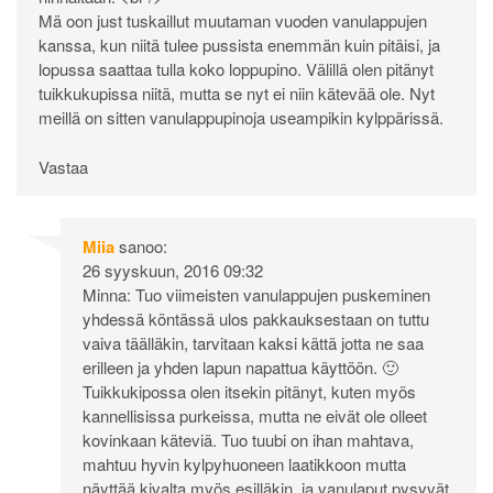
Mä oon just tuskaillut muutaman vuoden vanulappujen
kanssa, kun niitä tulee pussista enemmän kuin pitäisi, ja
lopussa saattaa tulla koko loppupino. Välillä olen pitänyt
tuikkukupissa niitä, mutta se nyt ei niin kätevää ole. Nyt
meillä on sitten vanulappupinoja useampikin kylppärissä.
Vastaa
Miia
sanoo:
26 syyskuun, 2016 09:32
Minna: Tuo viimeisten vanulappujen puskeminen
yhdessä köntässä ulos pakkauksestaan on tuttu
vaiva täälläkin, tarvitaan kaksi kättä jotta ne saa
erilleen ja yhden lapun napattua käyttöön. 🙂
Tuikkukipossa olen itsekin pitänyt, kuten myös
kannellisissa purkeissa, mutta ne eivät ole olleet
kovinkaan käteviä. Tuo tuubi on ihan mahtava,
mahtuu hyvin kylpyhuoneen laatikkoon mutta
näyttää kivalta myös esilläkin, ja vanulaput pysyvät