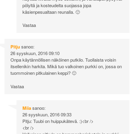
pölyltä ja kosteudelta suojassa jopa
käsienpesualtaan reunalla. 🙂
Vastaa
Pitju
sanoo:
26 syyskuun, 2016 09:10
Onpa käytännöllisen näköinen putkilo. Tuollaista voisin
itsellenikin harkita. Mikä tuo valkoinen purkki on, jossa on
tuommoinen pitkulainen keppi? 🙂
Vastaa
Miia
sanoo:
26 syyskuun, 2016 09:33
Pitju: Tuubi on huippukätevä. :)<br />
<br />