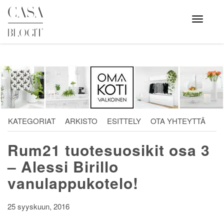
Skip
to
Avaa
valikko
content
KATEGORIAT
ARKISTO
ESITTELY
OTA YHTEYTTÄ
Rum21 tuotesuosikit osa 3
– Alessi Birillo
vanulappukotelo!
25 syyskuun, 2016