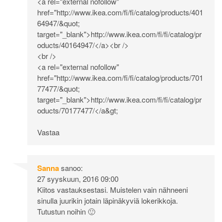
<a rel="external nofollow"
href="
http://www.ikea.com/fi/fi/catalog/products/401
64947/&quot
;
target="_blank">
http://www.ikea.com/fi/fi/catalog/pr
oducts/40164947/</a><br
/>
<br />
<a rel="external nofollow"
href="
http://www.ikea.com/fi/fi/catalog/products/701
77477/&quot
;
target="_blank">
http://www.ikea.com/fi/fi/catalog/pr
oducts/70177477/</a&gt
;
Vastaa
Sanna
sanoo:
27 syyskuun, 2016 09:00
Kiitos vastauksestasi. Muistelen vain nähneeni
sinulla juurikin jotain läpinäkyviä lokerikkoja.
Tutustun noihin 🙂