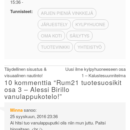
15:36
-
Tunnisteet:
ARJEN PIENIÄ VINKKEJÄ
JÄRJESTELY
KYLPYHUONE
OMA KOTI
SÄILYTYS
TUOTEVINKKI
YHTEISTYÖ
Artikkelien
Täydellinen sisustus &
Uusi ilme kylpyhuoneeseen osa
visuaalinen nautinto!
1 – Kalustesuunnitelma
selaus
10 kommenttia “
Rum21 tuotesuosikit
osa 3 – Alessi Birillo
vanulappukotelo!
”
Minna
sanoo:
25 syyskuun, 2016 23:36
Ai hitsi tuo vanulappuputki olis niin mun juttu. Paitsi
hinnaltaan. <br />