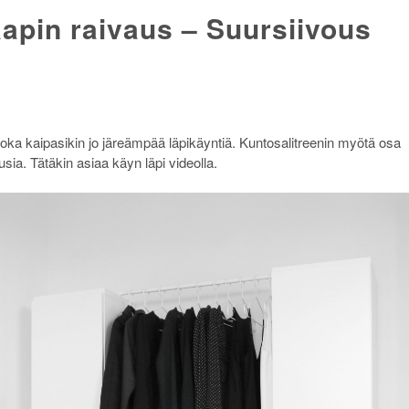
apin raivaus – Suursiivous
joka kaipasikin jo järeämpää läpikäyntiä. Kuntosalitreenin myötä osa
uusia. Tätäkin asiaa käyn läpi videolla.