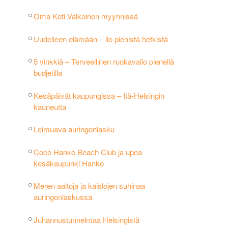
Oma Koti Valkoinen myynnissä
Uudelleen elämään – ilo pienistä hetkistä
5 vinkkiä – Terveellinen ruokavalio pienellä
budjetilla
Kesäpäivät kaupungissa – Itä-Helsingin
kauneutta
Leimuava auringonlasku
Coco Hanko Beach Club ja upea
kesäkaupunki Hanko
Meren aaltoja ja kaislojen suhinaa
auringonlaskussa
Juhannustunnelmaa Helsingistä