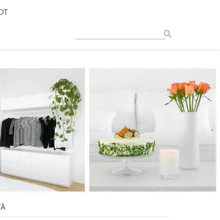
OT
TÄ