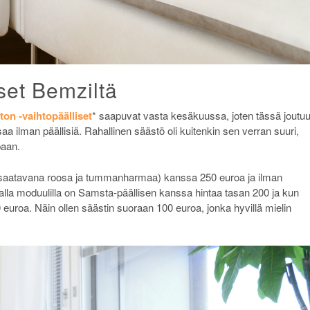
set Bemziltä
on -vaihtopäälliset
* saapuvat vasta kesäkuussa, joten tässä joutu
a ilman päällisiä. Rahallinen säästö oli kuitenkin sen verran suuri,
paan.
saatavana roosa ja tummanharmaa) kanssa 250 euroa ja ilman
valla moduulilla on Samsta-päällisen kanssa hintaa tasan 200 ja kun
0 euroa. Näin ollen säästin suoraan 100 euroa, jonka hyvillä mielin