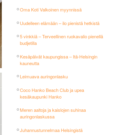
Oma Koti Valkoinen myynnissä
Uudelleen elämään – ilo pienistä hetkistä
5 vinkkiä – Terveellinen ruokavalio pienellä
budjetilla
Kesäpäivät kaupungissa – Itä-Helsingin
kauneutta
Leimuava auringonlasku
Coco Hanko Beach Club ja upea
kesäkaupunki Hanko
Meren aaltoja ja kaislojen suhinaa
auringonlaskussa
Juhannustunnelmaa Helsingistä