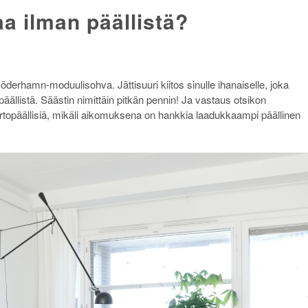
a ilman päällistä?
öderhamn-moduulisohva. Jättisuuri kiitos sinulle ihanaiselle, joka
äällistä. Säästin nimittäin pitkän pennin! Ja vastaus otsikon
rtopäällisiä, mikäli aikomuksena on hankkia laadukkaampi päällinen