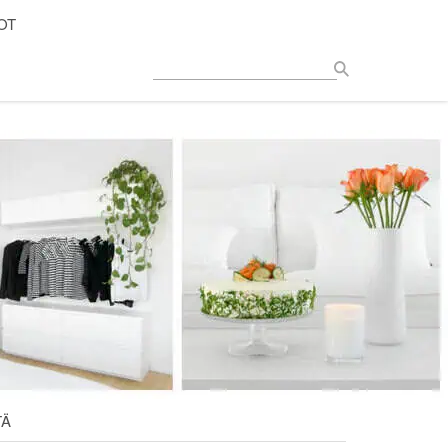
OT
TÄ