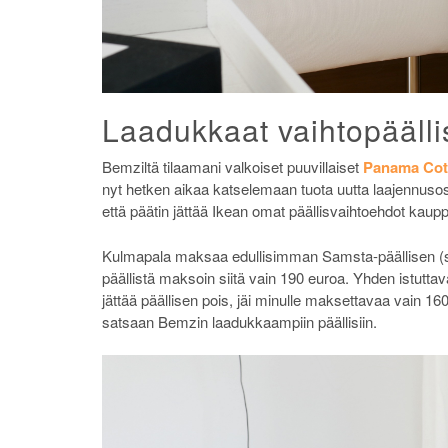
Laadukkaat vaihtopäälli
Bemziltä tilaamani valkoiset puuvillaiset
Panama Cott
nyt hetken aikaa katselemaan tuota uutta laajennusosa
että päätin jättää Ikean omat päällisvaihtoehdot kaup
Kulmapala maksaa edullisimman Samsta-päällisen (
päällistä maksoin siitä vain 190 euroa. Yhden istutta
jättää päällisen pois, jäi minulle maksettavaa vain 16
satsaan Bemzin laadukkaampiin päällisiin.