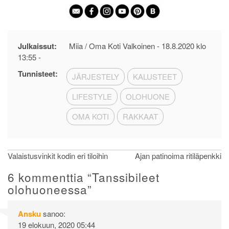
Julkaissut:
Miia / Oma Koti Valkoinen -
18.8.2020 klo
13:55
-
Tunnisteet:
JÄRJESTELY
KALUSTEET
LIFESTYLE
OLOHUONE
OMA KOTI
RAKKAAT
Artikkelien
Valaistusvinkit kodin eri tiloihin
Ajan patinoima ritiläpenkki
selaus
6 kommenttia “
Tanssibileet
olohuoneessa
”
Ansku
sanoo:
19 elokuun, 2020 05:44