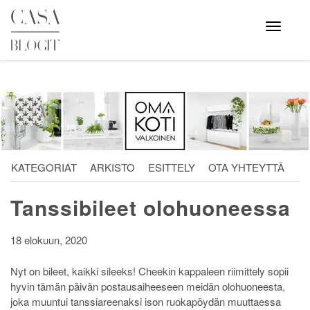
Skip
to
Avaa
valikko
content
KATEGORIAT
ARKISTO
ESITTELY
OTA YHTEYTTÄ
Tanssibileet olohuoneessa
18 elokuun, 2020
Nyt on bileet, kaikki sileeks! Cheekin kappaleen riimittely sopii
hyvin tämän päivän postausaiheeseen meidän olohuoneesta,
joka muuntui tanssiareenaksi ison ruokapöydän muuttaessa