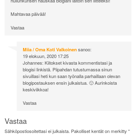
hullunkurisen hauskaa blogiani laitoin sen liitteeksi!
Mahtavaa päivää!
Vastaa
Miia / Oma Koti Valkoinen
sanoo:
19 elokuun, 2020 17:25
Johannes: Kiitokset kivasta kommentistasi ja
blogisi linkistä. Piipahdan tutustumassa sinun
sivuillasi heti kun saan työnalla parhaillaan olevan
blogipostauksen ensin julkaistua. 🙂 Aurinkoista
keskiviikkoa!
Vastaa
Vastaa
Sähköpostiosoitettasi ei julkaista.
Pakolliset kentät on merkitty
*