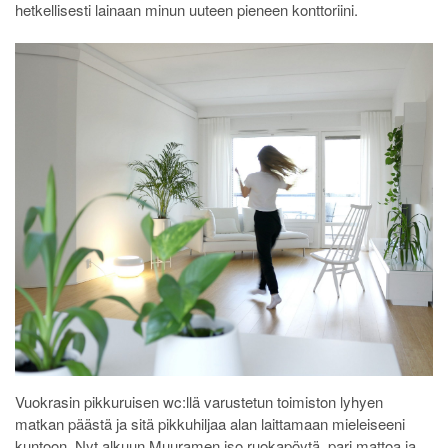
hetkellisesti lainaan minun uuteen pieneen konttoriini.
Vuokrasin pikkuruisen wc:llä varustetun toimiston lyhyen
matkan päästä ja sitä pikkuhiljaa alan laittamaan mieleiseeni
kuntoon. Nyt alkuun Muuramen iso ruokapöytä, pari mattoa ja