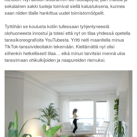
sekalainen sakki tuoleja toimivat siellä kalustuksena, kunnes
saan niiden tilalle hankittua uudet toimistomööpelit.
Tyttöhän se koulusta kotiin tullessaan tyhjentyneestä
olohuoneesta innostui ja totesi että nyt on tilaa yhdessä opetella
tanssikoreografioita YouTubesta. Yritti neiti maanitella minua
TikTok-tanssivideoitakin tekemään. Kieltämättä nyt olisi
siihenkin hetkellisesti tilaa… eikä minun tarvitsisi mennä ulos
tanssimaan ohikulkijoiden ja naapureiden riemuksi.