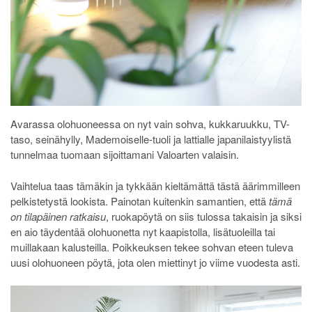
Avarassa olohuoneessa on nyt vain sohva, kukkaruukku, TV-
taso, seinähylly, Mademoiselle-tuoli ja lattialle japanilaistyylistä
tunnelmaa tuomaan sijoittamani Valoarten valaisin.
Vaihtelua taas tämäkin ja tykkään kieltämättä tästä äärimmilleen
pelkistetystä lookista. Painotan kuitenkin samantien, että
tämä
on tilapäinen ratkaisu
, ruokapöytä on siis tulossa takaisin ja siksi
en aio täydentää olohuonetta nyt kaapistolla, lisätuoleilla tai
muillakaan kalusteilla. Poikkeuksen tekee sohvan eteen tuleva
uusi olohuoneen pöytä, jota olen miettinyt jo viime vuodesta asti.