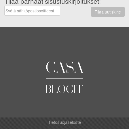
Tilaa parhaat sisustuskirjoitukset!
Tilaa uutiskirje
Tietosuojaseloste