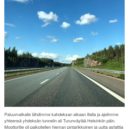
Paluumatkalle lähdimme kahdeksan aikaan illalla ja ajelimme
yhteensä yhdeksän tunnelin ali Turunväylää Helsinkiin päin.
Moottoritie oli paikoitellen hieman pintarikkoinen ja uutta asfalttia