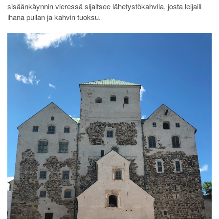
sisäänkäynnin vieressä sijaitsee lähetystökahvila, josta leijaili
ihana pullan ja kahvin tuoksu.