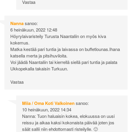
Vastaa
Nanna
sanoo:
6 heinäkuun, 2022 12:48
Höyrylaivaristeily Turusta Naantaliin on myös kiva
kokemus.
Matka kestää pari tuntia ja laivassa on buffetlounas.Ihana
katsella merta ja pitsihuviloita.
Voi jäädä Naantaliin tai kierrellä siellä pari tuntia ja palata
Ukkopekalla takaisin Turkuun.
Vastaa
Miia / Oma Koti Valkoinen
sanoo:
10 heinäkuun, 2022 14:34
Nanna: Tuon haluaisin kokea, elokuussa on uusi
reissu ja aikaa kaksi kokonaista päivää joten jos
säät sallii niin ehdottomasti risteilylle. 🙂