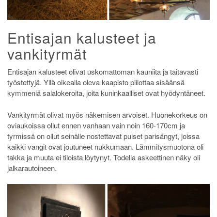
Entisajan kalusteet ja
vankityrmät
Entisajan kalusteet olivat uskomattoman kauniita ja taitavasti
työstettyjä. Yllä oikealla oleva kaapisto piilottaa sisäänsä
kymmeniä salalokeroita, joita kuninkaalliset ovat hyödyntäneet.
Vankityrmät olivat myös näkemisen arvoiset. Huonekorkeus on
oviaukoissa ollut ennen vanhaan vain noin 160-170cm ja
tyrmissä on ollut seinälle nostettavat puiset parisängyt, joissa
kaikki vangit ovat joutuneet nukkumaan. Lämmitysmuotona oli
takka ja muuta ei tiloista löytynyt. Todella askeettinen näky oli
jalkarautoineen.