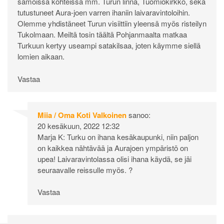
samoissa kohteissa mm. Turun linna, Tuomiokirkko, sekä
tutustuneet Aura-joen varren ihaniin laivaravintoloihin.
Olemme yhdistäneet Turun visiittiin yleensä myös risteilyn
Tukolmaan. Meiltä tosin täältä Pohjanmaalta matkaa
Turkuun kertyy useampi satakilsaa, joten käymme siellä
lomien aikaan.
Vastaa
Miia / Oma Koti Valkoinen
sanoo:
20 kesäkuun, 2022 12:32
Marja K: Turku on ihana kesäkaupunki, niin paljon
on kaikkea nähtävää ja Aurajoen ympäristö on
upea! Laivaravintolassa olisi ihana käydä, se jäi
seuraavalle reissulle myös. ?
Vastaa