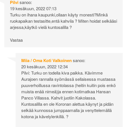
Pilvi
sanoo:
19 kesäkuun, 2022 07:13
Turku on ihana kaupunki,ollaan käyty monesti?Minkä
ruokapaikan testasitte,entä kahvila ? Miten hoidat selkääsi
arjessa,käytkö vielä kuntosalilla ?
Vastaa
Miia / Oma Koti Valkoinen
sanoo:
20 kesäkuun, 2022 12:34
Pilvi: Turku on todella kiva paikka. Kävimme
Aurajoen rannalla syömässä sellaisessa mustassa
puuverhoillussa ravintolassa (heitin kuitin pois enkö
muista enää nimeä)ja ennen kotimatkaa Hansan
Panco Villassa. Kahvit juotiin Kakolassa.
Kuntosalilla en ole Koronan alettua käynyt ja pidän
selkää kunnossa jumppaamalla ja venyttelemällä
kotona ja kävelylenkillä. ?