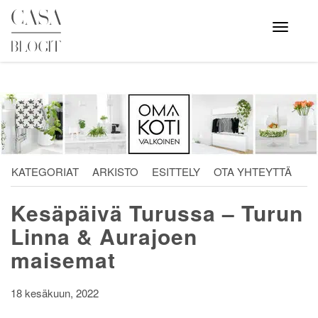
Skip
to
Avaa
valikko
content
KATEGORIAT
ARKISTO
ESITTELY
OTA YHTEYTTÄ
Kesäpäivä Turussa – Turun
Linna & Aurajoen
maisemat
18 kesäkuun, 2022