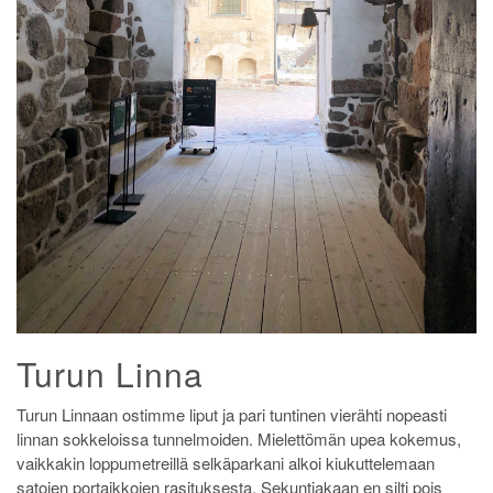
Turun Linna
Turun Linnaan ostimme liput ja pari tuntinen vierähti nopeasti
linnan sokkeloissa tunnelmoiden. Mielettömän upea kokemus,
vaikkakin loppumetreillä selkäparkani alkoi kiukuttelemaan
satojen portaikkojen rasituksesta. Sekuntiakaan en silti pois