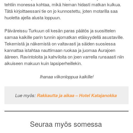
tehtiin monessa kohtaa, mikä hieman hidasti matkan kulkua.
Tätä kirjoittaessani tie on jo kunnostettu, joten motarilla saa
huoletta ajella alusta loppuun.
Päiväreissu Turkuun oli kesän paras päätös ja suosittelen
samaa kaikille parin tunnin ajomatkan etäisyydellä asustaville.
Tekemistä ja näkemistä on valtavasti ja säiden suosiessa
kannattaa istahtaa nauttimaan ruokaa ja juomaa Aurajoen
ääreen. Ravintoloita ja kahviloita on joen varrella runsaasti niin
aikuiseen makuun kuin lapsiperheillekin.
Ihanaa viikonloppua kaikille!
Lue myös:
Rakkautta ja aikaa – Hotel Katajanokka
Seuraa myös somessa