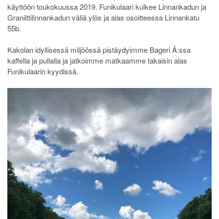
käyttöön toukokuussa 2019. Funikulaari kulkee Linnankadun ja
Graniittilinnankadun väliä ylös ja alas osoitteessa Linnankatu
55b.
Kakolan idyllisessä miljöössä pistäydyimme Bageri Å:ssa
kaffella ja pullalla ja jatkoimme matkaamme takaisin alas
Funikulaarin kyydissä.