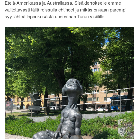
Etelä-Amerikassa ja Australiassa. Sisäkierrokselle emme
valitettavasti tällä reissulla ehtineet ja mikäs onkaan parempi
syy lähteä loppukesästä uudestaan Turun visiitille.