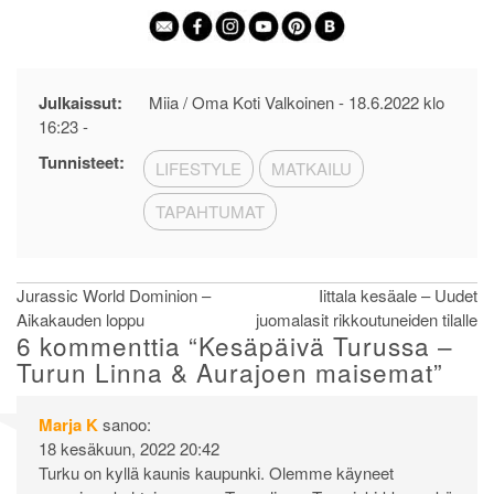
Julkaissut:
Miia / Oma Koti Valkoinen -
18.6.2022 klo
16:23
-
Tunnisteet:
LIFESTYLE
MATKAILU
TAPAHTUMAT
Artikkelien
Jurassic World Dominion –
Iittala kesäale – Uudet
Aikakauden loppu
juomalasit rikkoutuneiden tilalle
selaus
6 kommenttia “
Kesäpäivä Turussa –
Turun Linna & Aurajoen maisemat
”
Marja K
sanoo:
18 kesäkuun, 2022 20:42
Turku on kyllä kaunis kaupunki. Olemme käyneet