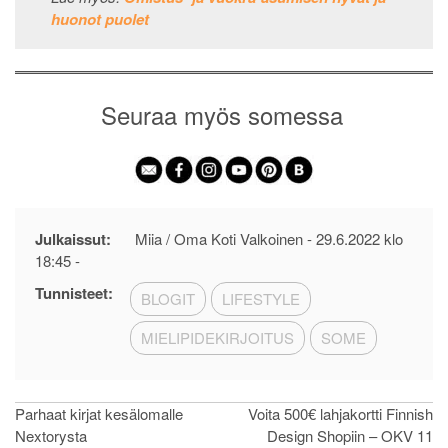
huonot puolet
Seuraa myös somessa
Julkaissut:
Miia / Oma Koti Valkoinen -
29.6.2022 klo
18:45
-
Tunnisteet:
BLOGIT
LIFESTYLE
MIELIPIDEKIRJOITUS
SOME
Artikkelien
Parhaat kirjat kesälomalle
Voita 500€ lahjakortti Finnish
Nextorysta
Design Shopiin – OKV 11