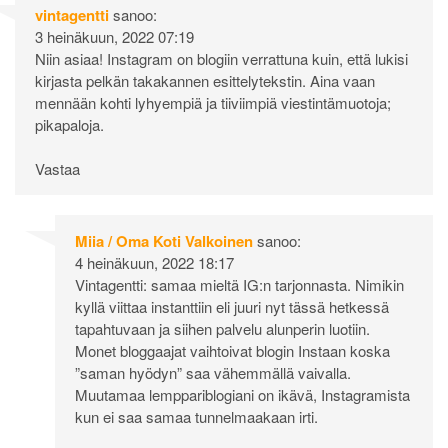
vintagentti
sanoo:
3 heinäkuun, 2022 07:19
Niin asiaa! Instagram on blogiin verrattuna kuin, että lukisi
kirjasta pelkän takakannen esittelytekstin. Aina vaan
mennään kohti lyhyempiä ja tiiviimpiä viestintämuotoja;
pikapaloja.
Vastaa
Miia / Oma Koti Valkoinen
sanoo:
4 heinäkuun, 2022 18:17
Vintagentti: samaa mieltä IG:n tarjonnasta. Nimikin
kyllä viittaa instanttiin eli juuri nyt tässä hetkessä
tapahtuvaan ja siihen palvelu alunperin luotiin.
Monet bloggaajat vaihtoivat blogin Instaan koska
”saman hyödyn” saa vähemmällä vaivalla.
Muutamaa lemppariblogiani on ikävä, Instagramista
kun ei saa samaa tunnelmaakaan irti.