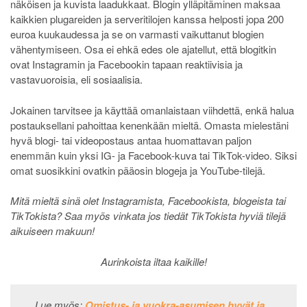
näköisen ja kuvista laadukkaat. Blogin ylläpitäminen maksaa
kaikkien plugareiden ja serveritilojen kanssa helposti jopa 200
euroa kuukaudessa ja se on varmasti vaikuttanut blogien
vähentymiseen. Osa ei ehkä edes ole ajatellut, että blogitkin
ovat Instagramin ja Facebookin tapaan reaktiivisia ja
vastavuoroisia, eli sosiaalisia.
Jokainen tarvitsee ja käyttää omanlaistaan viihdettä, enkä halua
postauksellani pahoittaa kenenkään mieltä. Omasta mielestäni
hyvä blogi- tai videopostaus antaa huomattavan paljon
enemmän kuin yksi IG- ja Facebook-kuva tai TikTok-video. Siksi
omat suosikkini ovatkin pääosin blogeja ja YouTube-tilejä.
Mitä mieltä sinä olet Instagramista, Facebookista, blogeista tai
TikTokista? Saa myös vinkata jos tiedät TikTokista hyviä tilejä
aikuiseen makuun!
Aurinkoista iltaa kaikille!
Lue myös:
Omistus- ja vuokra-asumisen hyvät ja