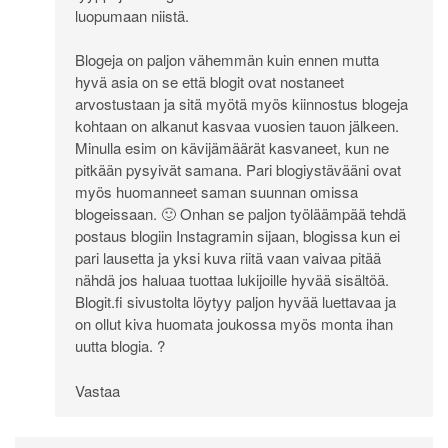
luopumaan niistä.
Blogeja on paljon vähemmän kuin ennen mutta
hyvä asia on se että blogit ovat nostaneet
arvostustaan ja sitä myötä myös kiinnostus blogeja
kohtaan on alkanut kasvaa vuosien tauon jälkeen.
Minulla esim on kävijämäärät kasvaneet, kun ne
pitkään pysyivät samana. Pari blogiystävääni ovat
myös huomanneet saman suunnan omissa
blogeissaan. 🙂 Onhan se paljon työläämpää tehdä
postaus blogiin Instagramin sijaan, blogissa kun ei
pari lausetta ja yksi kuva riitä vaan vaivaa pitää
nähdä jos haluaa tuottaa lukijoille hyvää sisältöä.
Blogit.fi sivustolta löytyy paljon hyvää luettavaa ja
on ollut kiva huomata joukossa myös monta ihan
uutta blogia. ?
Vastaa