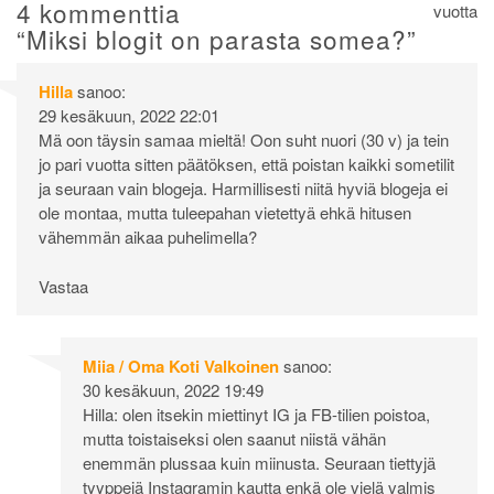
selaus
4 kommenttia
vuotta
“
Miksi blogit on parasta somea?
”
Hilla
sanoo:
29 kesäkuun, 2022 22:01
Mä oon täysin samaa mieltä! Oon suht nuori (30 v) ja tein
jo pari vuotta sitten päätöksen, että poistan kaikki sometilit
ja seuraan vain blogeja. Harmillisesti niitä hyviä blogeja ei
ole montaa, mutta tuleepahan vietettyä ehkä hitusen
vähemmän aikaa puhelimella?
Vastaa
Miia / Oma Koti Valkoinen
sanoo:
30 kesäkuun, 2022 19:49
Hilla: olen itsekin miettinyt IG ja FB-tilien poistoa,
mutta toistaiseksi olen saanut niistä vähän
enemmän plussaa kuin miinusta. Seuraan tiettyjä
tyyppejä Instagramin kautta enkä ole vielä valmis