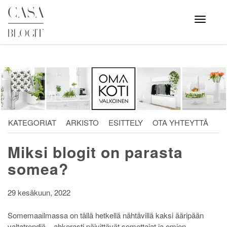
Skip
to
Avaa
valikko
content
KATEGORIAT
ARKISTO
ESITTELY
OTA YHTEYTTÄ
Miksi blogit on parasta
somea?
29 kesäkuun, 2022
Somemaailmassa on tällä hetkellä nähtävillä kaksi ääripään
valtatrendiä – ahkerasti päivittävät somettajat ja omien