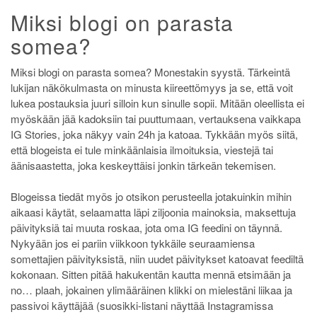
Miksi blogi on parasta
somea?
Miksi blogi on parasta somea? Monestakin syystä. Tärkeintä
lukijan näkökulmasta on minusta kiireettömyys ja se, että voit
lukea postauksia juuri silloin kun sinulle sopii. Mitään oleellista ei
myöskään jää kadoksiin tai puuttumaan, vertauksena vaikkapa
IG Stories, joka näkyy vain 24h ja katoaa. Tykkään myös siitä,
että blogeista ei tule minkäänlaisia ilmoituksia, viestejä tai
äänisaastetta, joka keskeyttäisi jonkin tärkeän tekemisen.
Blogeissa tiedät myös jo otsikon perusteella jotakuinkin mihin
aikaasi käytät, selaamatta läpi ziljoonia mainoksia, maksettuja
päivityksiä tai muuta roskaa, jota oma IG feedini on täynnä.
Nykyään jos ei pariin viikkoon tykkäile seuraamiensa
somettajien päivityksistä, niin uudet päivitykset katoavat feediltä
kokonaan. Sitten pitää hakukentän kautta mennä etsimään ja
no… plaah, jokainen ylimääräinen klikki on mielestäni liikaa ja
passivoi käyttäjää (suosikki-listani näyttää Instagramissa