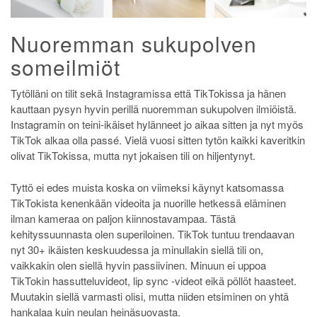
Nuoremman sukupolven
someilmiöt
Tytölläni on tilit sekä Instagramissa että TikTokissa ja hänen
kauttaan pysyn hyvin perillä nuoremman sukupolven ilmiöistä.
Instagramin on teini-ikäiset hylänneet jo aikaa sitten ja nyt myös
TikTok alkaa olla passé. Vielä vuosi sitten tytön kaikki kaveritkin
olivat TikTokissa, mutta nyt jokaisen tili on hiljentynyt.
Tyttö ei edes muista koska on viimeksi käynyt katsomassa
TikTokista kenenkään videoita ja nuorille hetkessä eläminen
ilman kameraa on paljon kiinnostavampaa. Tästä
kehityssuunnasta olen superiloinen. TikTok tuntuu trendaavan
nyt 30+ ikäisten keskuudessa ja minullakin siellä tili on,
vaikkakin olen siellä hyvin passiivinen. Minuun ei uppoa
TikTokin hassutteluvideot, lip sync -videot eikä pöllöt haasteet.
Muutakin siellä varmasti olisi, mutta niiden etsiminen on yhtä
hankalaa kuin neulan heinäsuovasta.