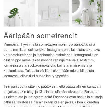
Ääripään sometrendit
Ymmärrän hyvin näitä somettajien molempia ääripäitä, sillä
parhaimmillaan esimerkiksi Instagram on ollut loistava kanava
verkostoitumiseen ja inspiraation etsimiseen. Instagramiin on
ollut helppo myös jakaa nopeita räpsyjä realiaikaisesti mm.
lomareissuista, ruoka-annoksista, koirista, maisemista ja
kuulumisista. Toisaalta välillä ei ole mitään mielenkiintoista
jaettavaa, jolloin tilini huokailee tyhjyyttään.
Tein pari vuotta sitten jo päätöksen, että pääasiallinen kanavani
on jatkossakin blogi ja IG-tilini on elämäni sivutuote. Rakastan
kirjoittamista ja Instagram sekä Facebook ovat hankalia alustoja
pitkissä teksteissä, tai ainakaan itse en jaksa lukea kilometrin