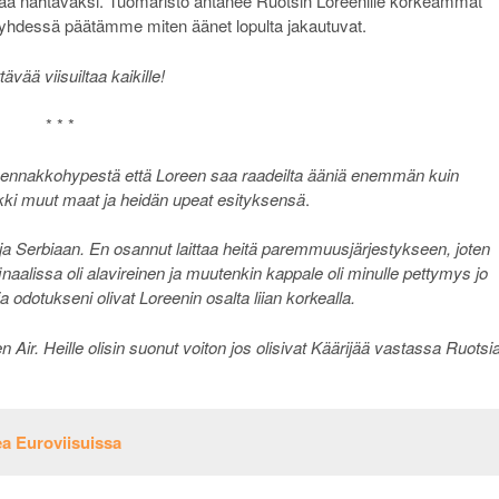
e jää nähtäväksi. Tuomaristo antanee Ruotsin Loreenille korkeammat
t yhdessä päätämme miten äänet lopulta jakautuvat.
tävää viisuiltaa kaikille!
* * *
n ennakkohypestä että Loreen saa raadeilta ääniä enemmän kuin
kki muut maat ja heidän upeat esityksensä
.
 ja Serbiaan. En osannut laittaa heitä paremmuusjärjestykseen, joten
inaalissa oli alavireinen ja muutenkin kappale oli minulle pettymys jo
a odotukseni olivat Loreenin osalta liian korkealla.
 Air. Heille olisin suonut voiton jos olisivat Käärijää vastassa Ruotsi
 Euroviisuissa