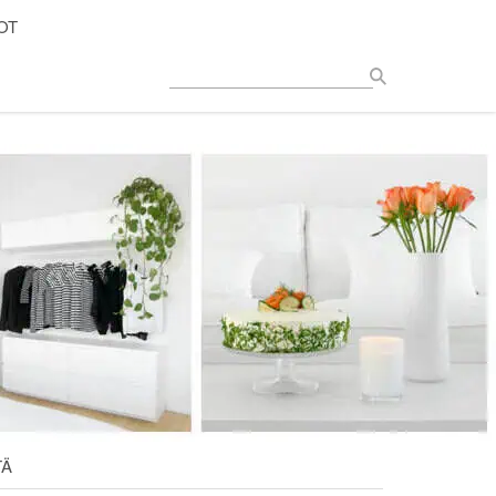
OT
TÄ