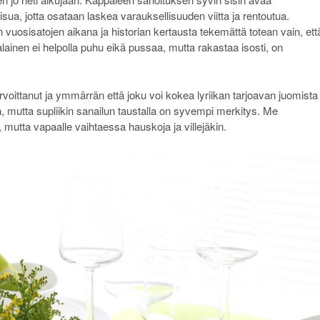
ua, jotta osataan laskea varauksellisuuden viitta ja rentoutua.
vuosisatojen aikana ja historian kertausta tekemättä totean vain, ett
lainen ei helpolla puhu eikä pussaa, mutta rakastaa isosti, on
voittanut ja ymmärrän että joku voi kokea lyriikan tarjoavan juomista
n, mutta supliikin sanailun taustalla on syvempi merkitys. Me
, mutta vapaalle vaihtaessa hauskoja ja villejäkin.