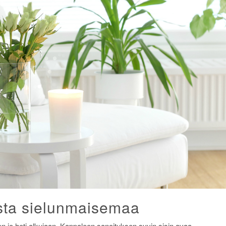
sta sielunmaisemaa
 jo heti alkujaan. Kappaleen sanoituksen syvin sisin avaa