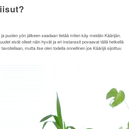
iisut?
ä ja puolen yön jälkeen saadaan tietää miten käy meidän Käärijän.
t eivät olleet näin hyvät ja eri instanssit povaavat tällä hetkellä
tavoitellaan, mutta itse olen todella onnellinen jos Käärijä sijoittuu