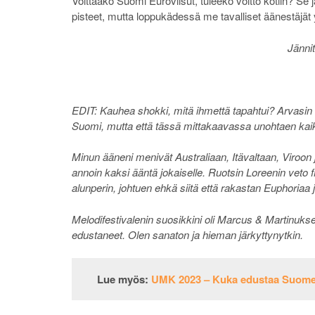
Voittaako Suomi Euroviisut, tuleeko voitto kotiin? S
pisteet, mutta loppukädessä me tavalliset äänestäjä
Jännit
EDIT: Kauhea shokki, mitä ihmettä tapahtui? Arvasi
Suomi, mutta että tässä mittakaavassa unohtaen kai
Minun ääneni menivät Australiaan, Itävaltaan, Viroon
annoin kaksi ääntä jokaiselle. Ruotsin Loreenin veto f
alunperin, johtuen ehkä siitä että rakastan Euphoriaa j
Melodifestivalenin suosikkini oli Marcus & Martinuksen
edustaneet. Olen sanaton ja hieman järkyttynytkin.
Lue myös:
UMK 2023 – Kuka edustaa Suomea