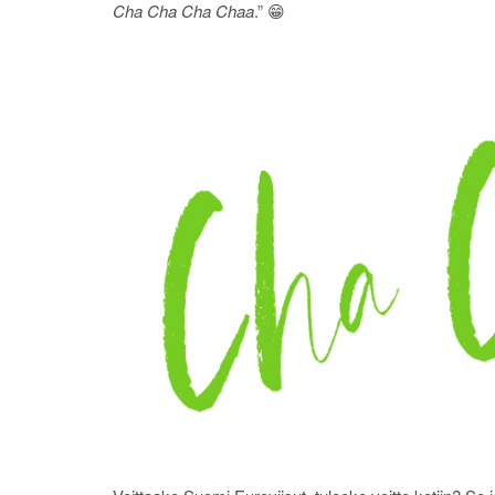
Cha Cha Cha Chaa
.” 😁