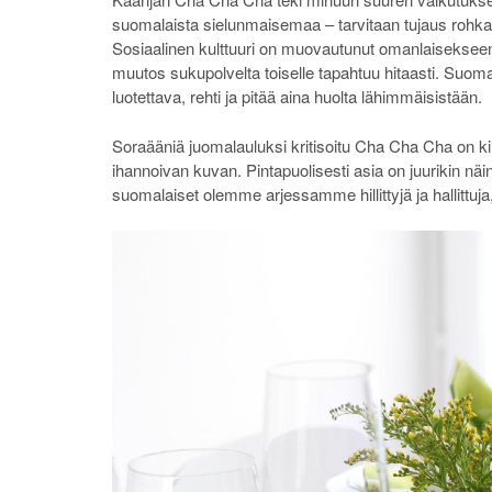
suomalaista sielunmaisemaa – tarvitaan tujaus rohkais
Sosiaalinen kulttuuri on muovautunut omanlaisekseen 
muutos sukupolvelta toiselle tapahtuu hitaasti. Suoma
luotettava, rehti ja pitää aina huolta lähimmäisistään.
Soraääniä juomalauluksi kritisoitu Cha Cha Cha on kir
ihannoivan kuvan. Pintapuolisesti asia on juurikin näi
suomalaiset olemme arjessamme hillittyjä ja hallittuja