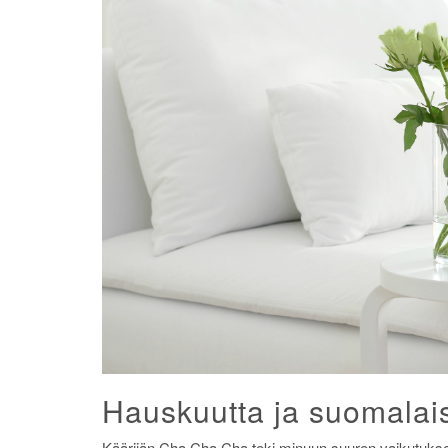
Hauskuutta ja suomalai
Käärijän Cha Cha Cha teki minuun suuren vaikutuksen