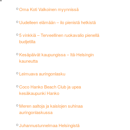
Oma Koti Valkoinen myynnissä
Uudelleen elämään – ilo pienistä hetkistä
5 vinkkiä – Terveellinen ruokavalio pienellä
budjetilla
Kesäpäivät kaupungissa – Itä-Helsingin
kauneutta
Leimuava auringonlasku
Coco Hanko Beach Club ja upea
kesäkaupunki Hanko
Meren aaltoja ja kaislojen suhinaa
auringonlaskussa
Juhannustunnelmaa Helsingistä