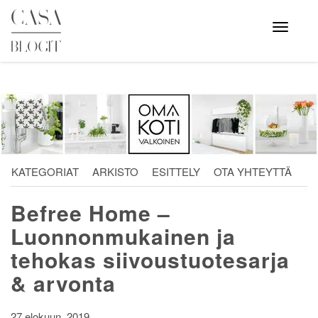
Skip
to
Avaa
valikko
content
KATEGORIAT
ARKISTO
ESITTELY
OTA YHTEYTTÄ
Befree Home –
Luonnonmukainen ja
tehokas siivoustuotesarja
& arvonta
27 elokuun, 2019