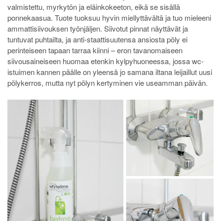
valmistettu, myrkytön ja eläinkokeeton, eikä se sisällä
ponnekaasua. Tuote tuoksuu hyvin miellyttävältä ja tuo mieleeni
ammattisiivouksen työnjäljen. Siivotut pinnat näyttävät ja
tuntuvat puhtailta, ja anti-staattisuutensa ansiosta pöly ei
perinteiseen tapaan tarraa kiinni – eron tavanomaiseen
siivousaineiseen huomaa etenkin kylpyhuoneessa, jossa wc-
istuimen kannen päälle on yleensä jo samana iltana leijaillut uusi
pölykerros, mutta nyt pölyn kertyminen vie useamman päivän.