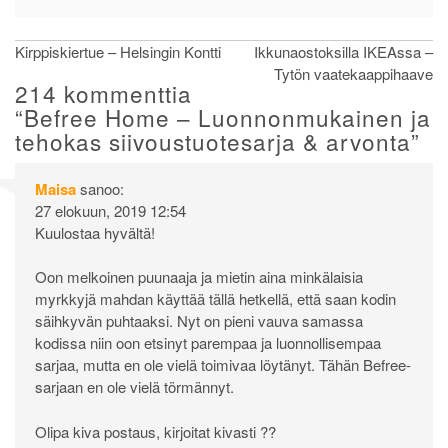
Artikkelien
Kirppiskiertue – Helsingin Kontti
Ikkunaostoksilla IKEAssa –
Tytön vaatekaappihaave
selaus
214 kommenttia
“
Befree Home – Luonnonmukainen ja
tehokas siivoustuotesarja & arvonta
”
Maisa
sanoo:
27 elokuun, 2019 12:54
Kuulostaa hyvältä!
Oon melkoinen puunaaja ja mietin aina minkälaisia
myrkkyjä mahdan käyttää tällä hetkellä, että saan kodin
säihkyvän puhtaaksi. Nyt on pieni vauva samassa
kodissa niin oon etsinyt parempaa ja luonnollisempaa
sarjaa, mutta en ole vielä toimivaa löytänyt. Tähän Befree-
sarjaan en ole vielä törmännyt.
Olipa kiva postaus, kirjoitat kivasti ??