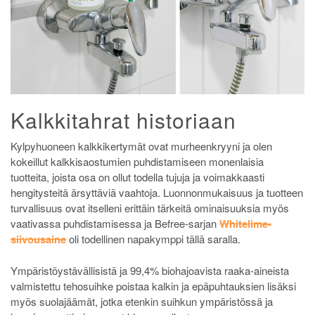
Kalkkitahrat historiaan
Kylpyhuoneen kalkkikertymät ovat murheenkryyni ja olen
kokeillut kalkkisaostumien puhdistamiseen monenlaisia
tuotteita, joista osa on ollut todella tujuja ja voimakkaasti
hengitysteitä ärsyttäviä vaahtoja. Luonnonmukaisuus ja tuotteen
turvallisuus ovat itselleni erittäin tärkeitä ominaisuuksia myös
vaativassa puhdistamisessa ja Befree-sarjan
Whitelime-
siivousaine
oli todellinen napakymppi tällä saralla.
Ympäristöystävällisistä ja 99,4% biohajoavista raaka-aineista
valmistettu tehosuihke poistaa kalkin ja epäpuhtauksien lisäksi
myös suolajäämät, jotka etenkin suihkun ympäristössä ja