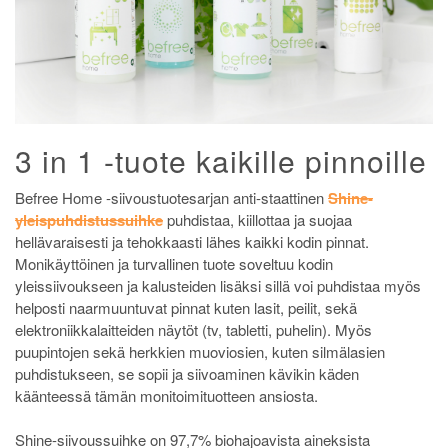
3 in 1 -tuote kaikille pinnoille
Befree Home -siivoustuotesarjan anti-staattinen
Shine-
yleispuhdistussuihke
puhdistaa, kiillottaa ja suojaa
hellävaraisesti ja tehokkaasti lähes kaikki kodin pinnat.
Monikäyttöinen ja turvallinen tuote soveltuu kodin
yleissiivoukseen ja kalusteiden lisäksi sillä voi puhdistaa myös
helposti naarmuuntuvat pinnat kuten lasit, peilit, sekä
elektroniikkalaitteiden näytöt (tv, tabletti, puhelin). Myös
puupintojen sekä herkkien muoviosien, kuten silmälasien
puhdistukseen, se sopii ja siivoaminen kävikin käden
käänteessä tämän monitoimituotteen ansiosta.
Shine-siivoussuihke on 97,7% biohajoavista aineksista