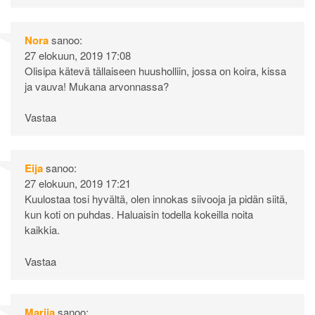
Nora
sanoo:
27 elokuun, 2019 17:08
Olisipa kätevä tällaiseen huusholliin, jossa on koira, kissa
ja vauva! Mukana arvonnassa?
Vastaa
Eija
sanoo:
27 elokuun, 2019 17:21
Kuulostaa tosi hyvältä, olen innokas siivooja ja pidän siitä,
kun koti on puhdas. Haluaisin todella kokeilla noita
kaikkia.
Vastaa
Marija
sanoo: