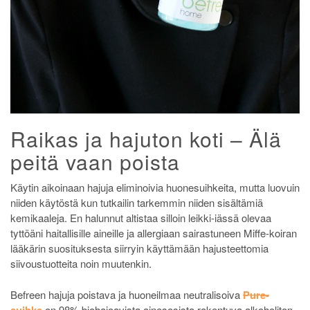
Raikas ja hajuton koti – Älä
peitä vaan poista
Käytin aikoinaan hajuja eliminoivia huonesuihkeita, mutta luovuin
niiden käytöstä kun tutkailin tarkemmin niiden sisältämiä
kemikaaleja. En halunnut altistaa silloin leikki-iässä olevaa
tyttöäni haitallisille aineille ja allergiaan sairastuneen Miffe-koiran
lääkärin suosituksesta siirryin käyttämään hajusteettomia
siivoustuotteita noin muutenkin.
Befreen hajuja poistava ja huoneilmaa neutralisoiva
Pure-
suihke
on 98% biohajoavista ainesosista rakentuva alkoholiton