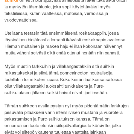
ja myrkytön täsmätuote, joka sopii käytettäväksi myös
tekstiileissä, kuten vaatteissa, matoissa, verhoissa ja
vuodevaatteissa.
Uteliaana testasin tätä ensimmäisenä roskakaappiin, jossa
täysinäinen biojäteastia lemahti ikävästi roskakaapin avatessa.
Hieman multainen ja makea haju ei ihan kokonaan hälvennyt,
mutta väheni selvästi eikä enää ottanut nenään niin pahasti.
Myös mustiin farkkuihin ja villakangastakkiin sitä suihkin
raikastukseksi ja siinä tämä ponneaineeton neutralisoija
todellakin toimi kuten lupasi. Koko kesän laatikossa säilössä
ollut villakangastakki tuoksahti tunkkaiselta ja Pure-
suihkutuksen jälkeen kaikki haisut olivat tipotiessään.
Tämän suihkeen avulla pystyn nyt myös pidentämään farkkujen
pesuväliä pitääkseni värin intensiivisen mustana ja vuorotella
pakastamisen ja Pure-suihkutuksen kanssa. Tämä on
erinomainen tuote etenkin siitepölyallergiasta kärsiville, jotka
eivät voi siitepölykautena tuulettaa vaatteita lainkaan