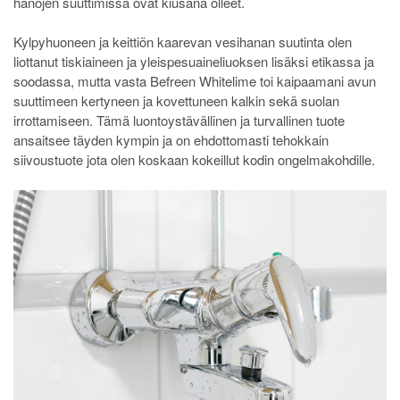
hanojen suuttimissa ovat kiusana olleet.
Kylpyhuoneen ja keittiön kaarevan vesihanan suutinta olen
liottanut tiskiaineen ja yleispesuaineliuoksen lisäksi etikassa ja
soodassa, mutta vasta Befreen Whitelime toi kaipaamani avun
suuttimeen kertyneen ja kovettuneen kalkin sekä suolan
irrottamiseen. Tämä luontoystävällinen ja turvallinen tuote
ansaitsee täyden kympin ja on ehdottomasti tehokkain
siivoustuote jota olen koskaan kokeillut kodin ongelmakohdille.