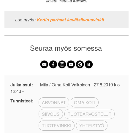
Iloista tiistaita kaikille!
Lue myös:
Kodin parhaat kevätsiivousvinkit
Seuraa myös somessa
Julkaissut:
Miia / Oma Koti Valkoinen -
27.8.2019 klo
12:43
-
Tunnisteet:
ARVONNAT
OMA KOTI
SIIVOUS
TUOTEARVOSTELUT
TUOTEVINKKI
YHTEISTYÖ