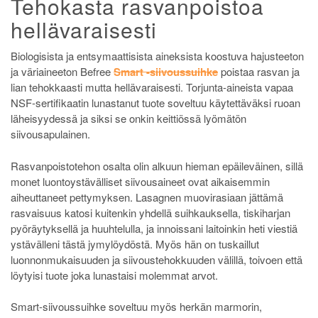
Tehokasta rasvanpoistoa
hellävaraisesti
Biologisista ja entsymaattisista aineksista koostuva hajusteeton
ja väriaineeton Befree
Smart -siivoussuihke
poistaa rasvan ja
lian tehokkaasti mutta hellävaraisesti. Torjunta-aineista vapaa
NSF-sertifikaatin lunastanut tuote soveltuu käytettäväksi ruoan
läheisyydessä ja siksi se onkin keittiössä lyömätön
siivousapulainen.
Rasvanpoistotehon osalta olin alkuun hieman epäileväinen, sillä
monet luontoystävälliset siivousaineet ovat aikaisemmin
aiheuttaneet pettymyksen. Lasagnen muovirasiaan jättämä
rasvaisuus katosi kuitenkin yhdellä suihkauksella, tiskiharjan
pyöräytyksellä ja huuhtelulla, ja innoissani laitoinkin heti viestiä
ystävälleni tästä jymylöydöstä. Myös hän on tuskaillut
luonnonmukaisuuden ja siivoustehokkuuden välillä, toivoen että
löytyisi tuote joka lunastaisi molemmat arvot.
Smart-siivoussuihke soveltuu myös herkän marmorin,