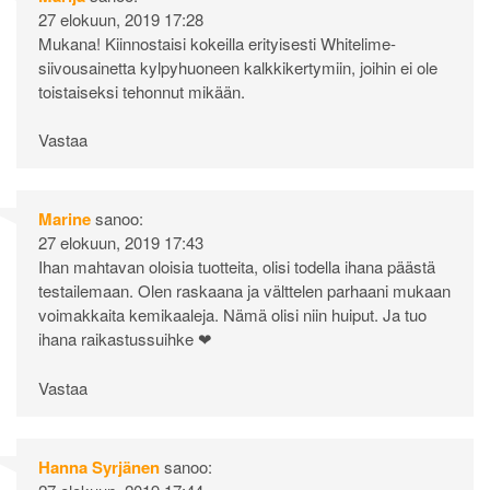
27 elokuun, 2019 17:28
Mukana! Kiinnostaisi kokeilla erityisesti Whitelime-
siivousainetta kylpyhuoneen kalkkikertymiin, joihin ei ole
toistaiseksi tehonnut mikään.
Vastaa
Marine
sanoo:
27 elokuun, 2019 17:43
Ihan mahtavan oloisia tuotteita, olisi todella ihana päästä
testailemaan. Olen raskaana ja välttelen parhaani mukaan
voimakkaita kemikaaleja. Nämä olisi niin huiput. Ja tuo
ihana raikastussuihke ❤
Vastaa
Hanna Syrjänen
sanoo: