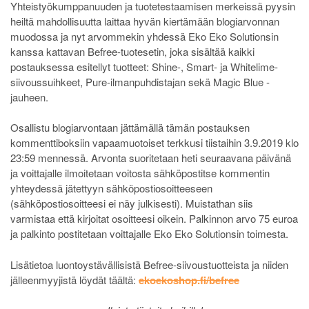
Yhteistyökumppanuuden ja tuotetestaamisen merkeissä pyysin
heiltä mahdollisuutta laittaa hyvän kiertämään blogiarvonnan
muodossa ja nyt arvommekin yhdessä Eko Eko Solutionsin
kanssa kattavan Befree-tuotesetin, joka sisältää kaikki
postauksessa esitellyt tuotteet: Shine-, Smart- ja Whitelime-
siivoussuihkeet, Pure-ilmanpuhdistajan sekä Magic Blue -
jauheen.
Osallistu blogiarvontaan jättämällä tämän postauksen
kommenttiboksiin vapaamuotoiset terkkusi tiistaihin 3.9.2019 klo
23:59 mennessä. Arvonta suoritetaan heti seuraavana päivänä
ja voittajalle ilmoitetaan voitosta sähköpostitse kommentin
yhteydessä jätettyyn sähköpostiosoitteeseen
(sähköpostiosoitteesi ei näy julkisesti). Muistathan siis
varmistaa että kirjoitat osoitteesi oikein. Palkinnon arvo 75 euroa
ja palkinto postitetaan voittajalle Eko Eko Solutionsin toimesta.
Lisätietoa luontoystävällisistä Befree-siivoustuotteista ja niiden
jälleenmyyjistä löydät täältä:
ekoekoshop.fi/befree