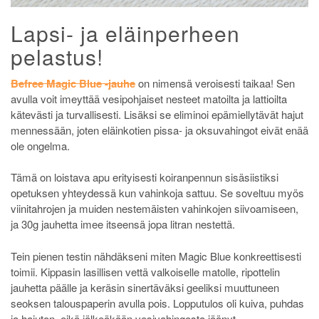
Lapsi- ja eläinperheen
pelastus!
Befree Magic Blue -jauhe
on nimensä veroisesti taikaa! Sen
avulla voit imeyttää vesipohjaiset nesteet matoilta ja lattioilta
kätevästi ja turvallisesti. Lisäksi se eliminoi epämiellytävät hajut
mennessään, joten eläinkotien pissa- ja oksuvahingot eivät enää
ole ongelma.
Tämä on loistava apu erityisesti koiranpennun sisäsiistiksi
opetuksen yhteydessä kun vahinkoja sattuu. Se soveltuu myös
viinitahrojen ja muiden nestemäisten vahinkojen siivoamiseen,
ja 30g jauhetta imee itseensä jopa litran nestettä.
Tein pienen testin nähdäkseni miten Magic Blue konkreettisesti
toimii. Kippasin lasillisen vettä valkoiselle matolle, ripottelin
jauhetta päälle ja keräsin sinertäväksi geeliksi muuttuneen
seoksen talouspaperin avulla pois. Lopputulos oli kuiva, puhdas
ja hajuton, eikä jälkeäkään vesivahingosta jäänyt.