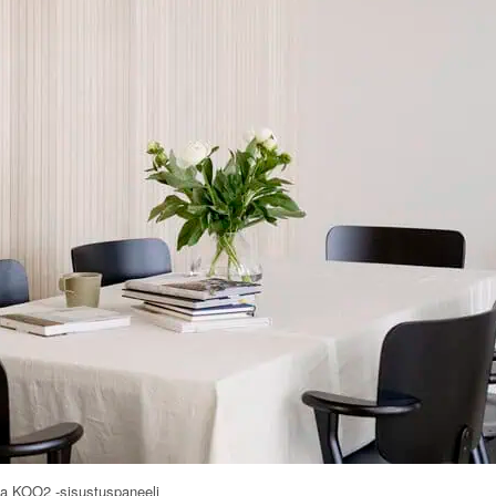
la KOO2 -sisustuspaneeli