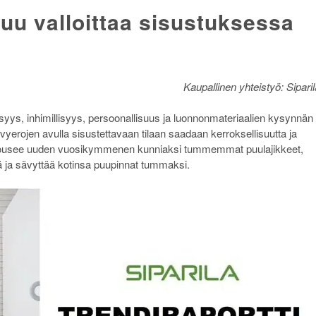
Puu valloittaa sisustuksessa
Kaupallinen yhteistyö: Siparil
ys, inhimillisyys, persoonallisuus ja luonnonmateriaalien kysynnän
vyerojen avulla sisustettavaan tilaan saadaan kerroksellisuutta ja
le nousee uuden vuosikymmenen kunniaksi tummemmat puulajikkeet,
tä ja sävyttää kotinsa puupinnat tummaksi.