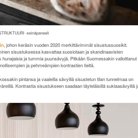
 STRUKTUURI -seinäpaneeli
in
, johon keräsin vuoden 2020 merkittävimmät sisustussuosikit.
äminen sisustuksessa kasvattaa suosiotaan ja skandinaavisten
s hunajaisia ja tummia puunsävyjä. Pitkään Suomessakin valloittanut
ollisempien ja pehmeämpien kontrastien tieltä.
kossakin pintansa ja vaaleilla sävyillä sisustetun tilan tunnelmaa on
äreillä. Kontrastia sisustukseen saadaan täyteläisillä suklaasävyillä j
.