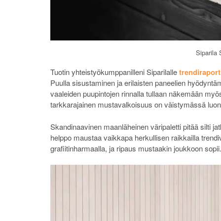
Siparila
Tuotin yhteistyökumppanilleni Siparilalle
trendiraport
Puulla sisustaminen ja erilaisten paneelien hyödynt
vaaleiden puupintojen rinnalla tullaan näkemään myö
tarkkarajainen mustavalkoisuus on väistymässä luonn
Skandinaavinen maanläheinen väripaletti pitää silti jat
helppo maustaa vaikkapa herkullisen raikkailla trendiv
grafiitinharmaalla, ja ripaus mustaakin joukkoon sopii