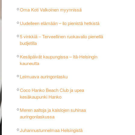
Oma Koti Valkoinen myynnissä
Uudelleen elämään – ilo pienistä hetkistä
5 vinkkiä – Terveellinen ruokavalio pienellä
budjetilla
Kesäpäivät kaupungissa – Itä-Helsingin
kauneutta
Leimuava auringonlasku
Coco Hanko Beach Club ja upea
kesäkaupunki Hanko
Meren aaltoja ja kaislojen suhinaa
auringonlaskussa
Juhannustunnelmaa Helsingistä