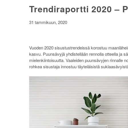
Trendiraportti 2020 – 
31 tammikuun, 2020
Vuoden 2020 sisustustrendeissä korostuu maanläheisy
kasvu. Puunsävyjä yhdistellään rennolla otteella ja sä
mielenkiintoisuutta. Vaaleiden puunsävyjen rinnal
rohkea sisustaja innostuu täyteläisistä suklaasävyis