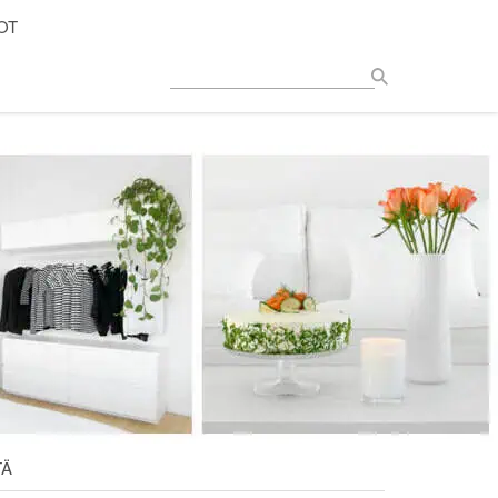
OT
TÄ