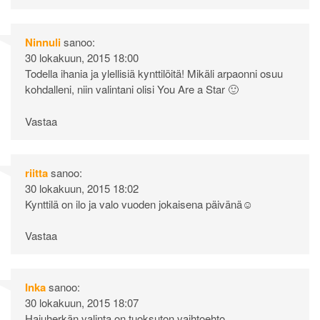
Ninnuli
sanoo:
30 lokakuun, 2015 18:00
Todella ihania ja ylellisiä kynttilöitä! Mikäli arpaonni osuu
kohdalleni, niin valintani olisi You Are a Star 🙂
Vastaa
riitta
sanoo:
30 lokakuun, 2015 18:02
Kynttilä on ilo ja valo vuoden jokaisena päivänä☺
Vastaa
Inka
sanoo:
30 lokakuun, 2015 18:07
Hajuherkän valinta on tuoksuton vaihtoehto.