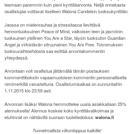
teemaan paremmin kuin pieni kynttiläarvonta. Neljä onnekasta
osallistujaa voittavat itselleen Walona Candelsin tuoksukynttilän.
Jaossa on mielenrauhaa ja stressitasoa lievittävä
hennontuoksuinen Peace of Mind, valkoisen teen ja jasmiinin
tuoksuinen ylellinen You Are a Star, täysin tuoksuton Guardian
Angel ja virkistävän sitruunainen You Are Free. Toivomuksen
tuoksuvaihtoehdosta saa esittää arvontakommentin
yhteydessä.
Arvontaan voit osallistua jättämällä tämän postauksen
kommenttiboksiin vapaamuotoisen kommentin persoonallisella
nimimerkillä varustettuna. Osallistumisaikaa on sunnuntaihin
1.11.2015 klo 23:59 asti.
Arvonnan lisäksi Walona hemmottelee uusia asiakkaitaan 25%
alennuksella! Alennus koskee koko kynttilävalikoimaa ja
etuhinnat on nähtävillä suoraan tuotetiedoissa:
walona.fi
Tunnelmallista viikonloppua kaikille!