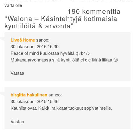
vartalolle
selaus
190 kommenttia
“
Walona – Käsintehtyjä kotimaisia
kynttilöitä & arvonta
”
Live&Home
sanoo:
30 lokakuun, 2015 15:30
Peace of mind kuulostaa hyvältä :)<br />
Mukana arvonnassa sillä kynttilöitä ei ole ikinä liikaa 🙂
Vastaa
birgitta hakulinen
sanoo:
30 lokakuun, 2015 15:46
Kauniita ovat. Kaikki raikkaat tuoksut sopivat meille.
Vastaa