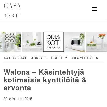
Skip
to
Avaa
valikko
content
KATEGORIAT
ARKISTO
ESITTELY
OTA YHTEYTTÄ
Walona – Käsintehtyjä
kotimaisia kynttilöitä &
arvonta
30 lokakuun, 2015