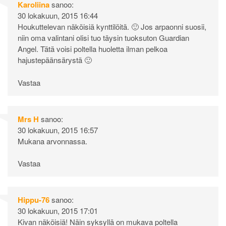
Karoliina
sanoo:
30 lokakuun, 2015 16:44
Houkuttelevan näköisiä kynttilöitä. 🙂 Jos arpaonni suosii,
niin oma valintani olisi tuo täysin tuoksuton Guardian
Angel. Tätä voisi poltella huoletta ilman pelkoa
hajustepäänsärystä 🙂
Vastaa
Mrs H
sanoo:
30 lokakuun, 2015 16:57
Mukana arvonnassa.
Vastaa
Hippu-76
sanoo:
30 lokakuun, 2015 17:01
Kivan näköisiä! Näin syksyllä on mukava poltella