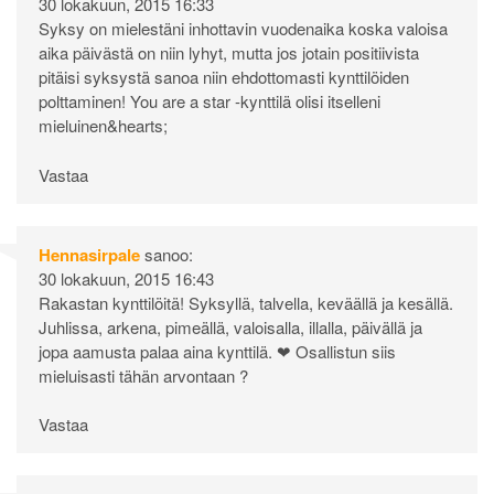
30 lokakuun, 2015 16:33
Syksy on mielestäni inhottavin vuodenaika koska valoisa
aika päivästä on niin lyhyt, mutta jos jotain positiivista
pitäisi syksystä sanoa niin ehdottomasti kynttilöiden
polttaminen! You are a star -kynttilä olisi itselleni
mieluinen&hearts;
Vastaa
Hennasirpale
sanoo:
30 lokakuun, 2015 16:43
Rakastan kynttilöitä! Syksyllä, talvella, keväällä ja kesällä.
Juhlissa, arkena, pimeällä, valoisalla, illalla, päivällä ja
jopa aamusta palaa aina kynttilä. ❤ Osallistun siis
mieluisasti tähän arvontaan ?
Vastaa