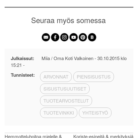
Seuraa myös somessa
Julkaissut:
Miia / Oma Koti Valkoinen -
30.10.2015 klo
15:21
-
Tunnisteet:
ARVONNAT
PIENSISUSTUS
SISUSTUSUUTISET
TUOTEARVOSTELUT
TUOTEVINKKI
YHTEISTYÖ
Artikkelien
Hemmotteluhoitoa mielelle &
Koriste-esineitä & merkityksiä