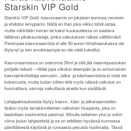
Starskin VIP Gold
Starskin VIP Gold -kasvonaamio on jokaisen euronsa veroinen
ja ehdoton lempparini. Näitä en ihan joka viikko tohdi ostaa,
mutta vähintään kerran tai kaksi kuukaudessa on saatava
tälläinen pikakaunistaja, jonka vaikutuksen näkee välittömästi.
Parempaa kasvonaamiota ei alle 50 euron hintahaarukassa ole
löytynyt ja sen arvokkaampia en ole vielä kokeillut.
Kasvonaamiossa on seerumia 30ml ja sitä jää naamiopussukan
pohjalle reilusti – riittää jopa viikoksi eteenpäin ja on erinomainen
kasvojenkohottaja aamuisin. Jalka- ja käsinaamioista ei vielä ole
kokemusta, mutta luotan siihen että myös näissä vaikutus on
huomattava, samoja vaikuttavia aineita kun sisältävät.
Lahjapakkauksesta löytyy kasvo-, käsi- ja jalkanaamioiden
lisäksi myös tarrakiinnitteinen valkoinen hiuspanta, joka on
laadultaan keskivertoa parempi. Minulla sellainen yksi jo onkin
viime joulun lahjasetistä ja se on edelleen hyvässä kunnossa
päivittäisestä käytöstä ja runsaasta pesusta huolimatta. Tässä