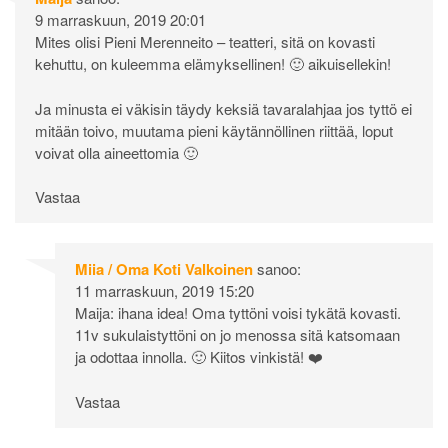
9 marraskuun, 2019 20:01
Mites olisi Pieni Merenneito – teatteri, sitä on kovasti
kehuttu, on kuleemma elämyksellinen! 🙂 aikuisellekin!
Ja minusta ei väkisin täydy keksiä tavaralahjaa jos tyttö ei
mitään toivo, muutama pieni käytännöllinen riittää, loput
voivat olla aineettomia 🙂
Vastaa
Miia / Oma Koti Valkoinen
sanoo:
11 marraskuun, 2019 15:20
Maija: ihana idea! Oma tyttöni voisi tykätä kovasti.
11v sukulaistyttöni on jo menossa sitä katsomaan
ja odottaa innolla. 🙂 Kiitos vinkistä! ❤️
Vastaa