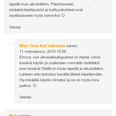
lapsille kuin aikuisillekin. Pakohuoneet,
sisäaktiviteettipuistot ja kulttuurikohteet ovat
osoittautuneet myös toimiviksi 🙂
Vastaa
Miia / Oma Koti Valkoinen
sanoo:
11 marraskuun, 2019 15:09
Emma: nuo ulkoseikkailupuistot on ihania, viime
kesänä käytiin ja uudestaan mennään todellakin
ensi kesänä! Siellä on kivaa lapsilla ja aikuisillakin.
Lahteen olisi tarkoitus kesällä lähteä kiipeilemään.
Hyvinkäällä käytiin viimeksi ja se on myös kiva
paikka. 🙂
Vastaa
Maija
sanoo: