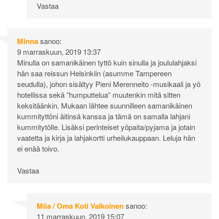
Vastaa
Minna
sanoo:
9 marraskuun, 2019 13:37
Minulla on samanikäinen tyttö kuin sinulla ja joululahjaksi
hän saa reissun Helsinkiin (asumme Tampereen
seudulla), johon sisältyy Pieni Merenneito -musikaali ja yö
hotellissa sekä ”humputtelua” muutenkin mitä sitten
keksitäänkin. Mukaan lähtee suunnilleen samanikäinen
kummityttöni äitinsä kanssa ja tämä on samalla lahjani
kummitytölle. Lisäksi perinteiset yöpaita/pyjama ja jotain
vaatetta ja kirja ja lahjakortti urheilukauppaan. Leluja hän
ei enää toivo.
Vastaa
Miia / Oma Koti Valkoinen
sanoo:
11 marraskuun, 2019 15:07