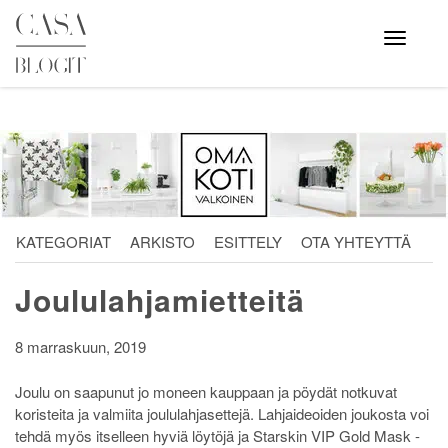
Skip
to
Avaa
valikko
content
KATEGORIAT
ARKISTO
ESITTELY
OTA YHTEYTTÄ
Joululahjamietteitä
8 marraskuun, 2019
Joulu on saapunut jo moneen kauppaan ja pöydät notkuvat
koristeita ja valmiita joululahjasettejä. Lahjaideoiden joukosta voi
tehdä myös itselleen hyviä löytöjä ja Starskin VIP Gold Mask -