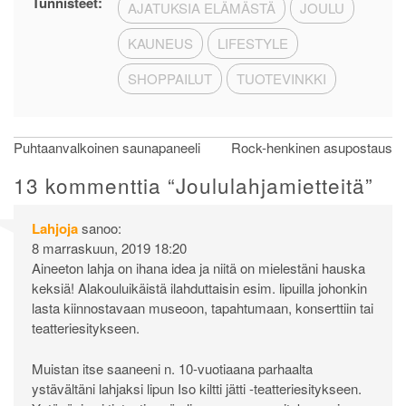
Tunnisteet:
AJATUKSIA ELÄMÄSTÄ
JOULU
KAUNEUS
LIFESTYLE
SHOPPAILUT
TUOTEVINKKI
Artikkelien
Puhtaanvalkoinen saunapaneeli
Rock-henkinen asupostaus
selaus
13 kommenttia “
Joululahjamietteitä
”
Lahjoja
sanoo:
8 marraskuun, 2019 18:20
Aineeton lahja on ihana idea ja niitä on mielestäni hauska
keksiä! Alakouluikäistä ilahduttaisin esim. lipuilla johonkin
lasta kiinnostavaan museoon, tapahtumaan, konserttiin tai
teatteriesitykseen.
Muistan itse saaneeni n. 10-vuotiaana parhaalta
ystävältäni lahjaksi lipun Iso kiltti jätti -teatteriesitykseen.