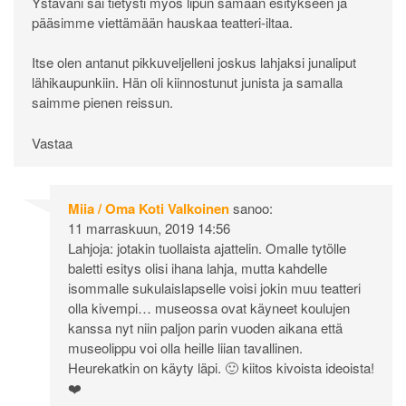
Ystäväni sai tietysti myös lipun samaan esitykseen ja
pääsimme viettämään hauskaa teatteri-iltaa.
Itse olen antanut pikkuveljelleni joskus lahjaksi junaliput
lähikaupunkiin. Hän oli kiinnostunut junista ja samalla
saimme pienen reissun.
Vastaa
Miia / Oma Koti Valkoinen
sanoo:
11 marraskuun, 2019 14:56
Lahjoja: jotakin tuollaista ajattelin. Omalle tytölle
baletti esitys olisi ihana lahja, mutta kahdelle
isommalle sukulaislapselle voisi jokin muu teatteri
olla kivempi… museossa ovat käyneet koulujen
kanssa nyt niin paljon parin vuoden aikana että
museolippu voi olla heille liian tavallinen.
Heurekatkin on käyty läpi. 🙂 kiitos kivoista ideoista!
❤️