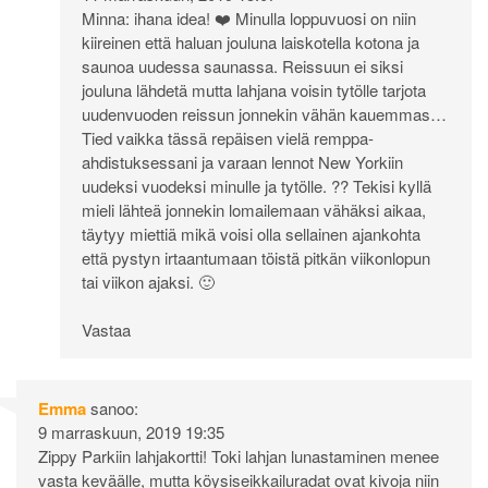
Minna: ihana idea! ❤️ Minulla loppuvuosi on niin
kiireinen että haluan jouluna laiskotella kotona ja
saunoa uudessa saunassa. Reissuun ei siksi
jouluna lähdetä mutta lahjana voisin tytölle tarjota
uudenvuoden reissun jonnekin vähän kauemmas…
Tied vaikka tässä repäisen vielä remppa-
ahdistuksessani ja varaan lennot New Yorkiin
uudeksi vuodeksi minulle ja tytölle. ?? Tekisi kyllä
mieli lähteä jonnekin lomailemaan vähäksi aikaa,
täytyy miettiä mikä voisi olla sellainen ajankohta
että pystyn irtaantumaan töistä pitkän viikonlopun
tai viikon ajaksi. 🙂
Vastaa
Emma
sanoo:
9 marraskuun, 2019 19:35
Zippy Parkiin lahjakortti! Toki lahjan lunastaminen menee
vasta keväälle, mutta köysiseikkailuradat ovat kivoja niin