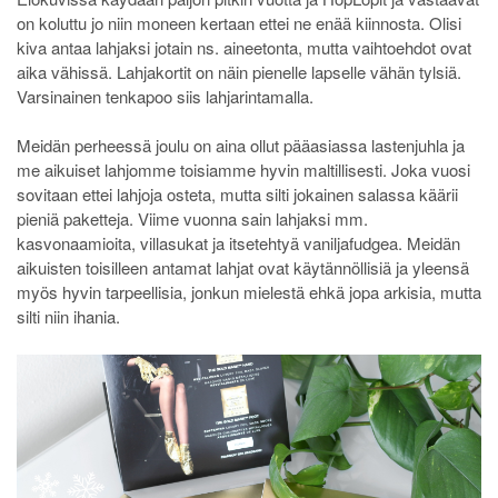
on koluttu jo niin moneen kertaan ettei ne enää kiinnosta. Olisi
kiva antaa lahjaksi jotain ns. aineetonta, mutta vaihtoehdot ovat
aika vähissä. Lahjakortit on näin pienelle lapselle vähän tylsiä.
Varsinainen tenkapoo siis lahjarintamalla.
Meidän perheessä joulu on aina ollut pääasiassa lastenjuhla ja
me aikuiset lahjomme toisiamme hyvin maltillisesti. Joka vuosi
sovitaan ettei lahjoja osteta, mutta silti jokainen salassa käärii
pieniä paketteja. Viime vuonna sain lahjaksi mm.
kasvonaamioita, villasukat ja itsetehtyä vaniljafudgea. Meidän
aikuisten toisilleen antamat lahjat ovat käytännöllisiä ja yleensä
myös hyvin tarpeellisia, jonkun mielestä ehkä jopa arkisia, mutta
silti niin ihania.