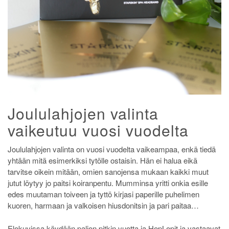
Joululahjojen valinta
vaikeutuu vuosi vuodelta
Joululahjojen valinta on vuosi vuodelta vaikeampaa, enkä tiedä
yhtään mitä esimerkiksi tytölle ostaisin. Hän ei halua eikä
tarvitse oikein mitään, omien sanojensa mukaan kaikki muut
jutut löytyy jo paitsi koiranpentu. Mumminsa yritti onkia esille
edes muutaman toiveen ja tyttö kirjasi paperille puhelimen
kuoren, harmaan ja valkoisen hiusdonitsin ja pari paitaa…
Elokuvissa käydään paljon pitkin vuotta ja HopLopit ja vastaavat