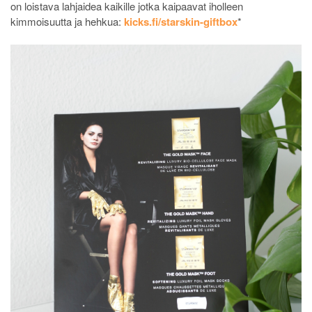
on loistava lahjaidea kaikille jotka kaipaavat iholleen
kimmoisuutta ja hehkua:
kicks.fi/starskin-giftbox
*