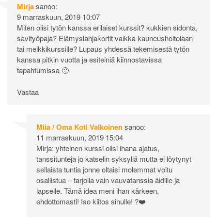
Mirja
sanoo:
9 marraskuun, 2019 10:07
Miten olisi tytön kanssa erilaiset kurssit? kukkien sidonta,
savityöpaja? Elämyslahjakortit vaikka kauneushoitolaan
tai meikkikurssille? Lupaus yhdessä tekemisestä tytön
kanssa pitkin vuotta ja esiteiniä kiinnostavissa
tapahtumissa 🙂
Vastaa
Miia / Oma Koti Valkoinen
sanoo:
11 marraskuun, 2019 15:04
Mirja: yhteinen kurssi olisi ihana ajatus,
tanssitunteja jo katselin syksyllä mutta ei löytynyt
sellaista tuntia jonne oltaisi molemmat voitu
osallistua – tarjolla vain vauvatanssia äidille ja
lapselle. Tämä idea meni ihan kärkeen,
ehdottomasti! Iso kiitos sinulle! ?❤️