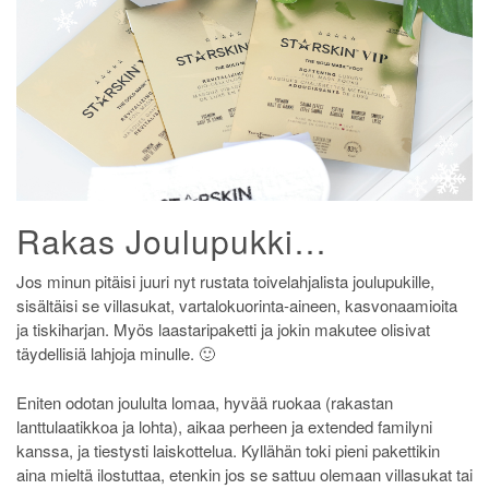
Rakas Joulupukki…
Jos minun pitäisi juuri nyt rustata toivelahjalista joulupukille,
sisältäisi se villasukat, vartalokuorinta-aineen, kasvonaamioita
ja tiskiharjan. Myös laastaripaketti ja jokin makutee olisivat
täydellisiä lahjoja minulle. 🙂
Eniten odotan joululta lomaa, hyvää ruokaa (rakastan
lanttulaatikkoa ja lohta), aikaa perheen ja extended familyni
kanssa, ja tiestysti laiskottelua. Kyllähän toki pieni pakettikin
aina mieltä ilostuttaa, etenkin jos se sattuu olemaan villasukat tai