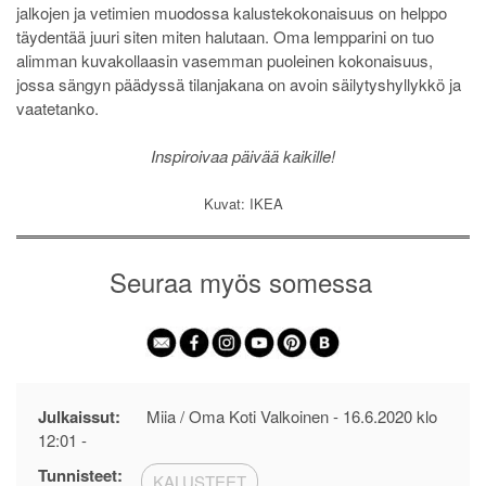
jalkojen ja vetimien muodossa kalustekokonaisuus on helppo
täydentää juuri siten miten halutaan. Oma lempparini on tuo
alimman kuvakollaasin vasemman puoleinen kokonaisuus,
jossa sängyn päädyssä tilanjakana on avoin säilytyshyllykkö ja
vaatetanko.
Inspiroivaa päivää kaikille!
Kuvat: IKEA
Seuraa myös somessa
Julkaissut:
Miia / Oma Koti Valkoinen -
16.6.2020 klo
12:01
-
Tunnisteet:
KALUSTEET