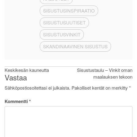
SISUSTUSINSPIRAATIO
SISUSTUSUUTISET
SISUSTUSVINKIT
SKANDINAAVINEN SISUSTUS
Artikkelien
Keskikesän kauneutta
Sisustustaulu – Vinkit oman
Vastaa
maalauksen tekoon
selaus
Sähköpostiosoitettasi ei julkaista.
Pakolliset kentät on merkitty
*
Kommentti
*