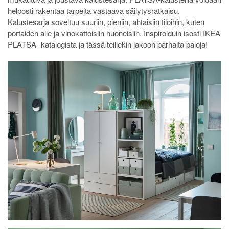
helposti rakentaa tarpeita vastaava säilytysratkaisu.
Kalustesarja soveltuu suuriin, pieniin, ahtaisiin tiloihin, kuten
portaiden alle ja vinokattoisiin huoneisiin. Inspiroiduin isosti IKEA
PLATSA -katalogista ja tässä teillekin jakoon parhaita paloja!