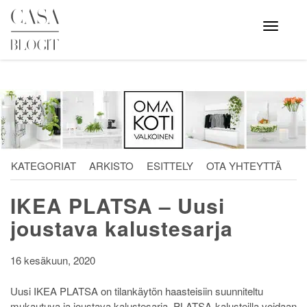
Skip
to
Avaa
valikko
content
KATEGORIAT
ARKISTO
ESITTELY
OTA YHTEYTTÄ
IKEA PLATSA – Uusi
joustava kalustesarja
16 kesäkuun, 2020
Uusi IKEA PLATSA on tilankäytön haasteisiin suunniteltu
mukautuva ja joustava kalustesarja. PLATSA-kalusteilla voidaan