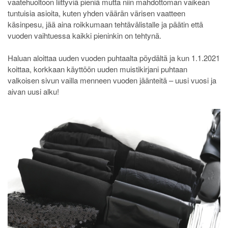
vaatehuoltoon liittyviä pieniä mutta niin mahdottoman vaikean
tuntuisia asioita, kuten yhden väärän värisen vaatteen
käsinpesu, jää aina roikkumaan tehtävälistalle ja päätin että
vuoden vaihtuessa kaikki pieninkin on tehtynä.
Haluan aloittaa uuden vuoden puhtaalta pöydältä ja kun 1.1.2021
koittaa, korkkaan käyttöön uuden muistikirjani puhtaan
valkoisen sivun vailla menneen vuoden jäänteitä – uusi vuosi ja
aivan uusi alku!