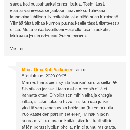
saada koti putipuhtaaksi ennen joulua. Tosin tässä
elämänvaiheessa se jääköön haaveeksi. Tulevana
lauantaina juhlitaan 1v.esikoista joka pitää arjen kiireisenä.
Ylimääräistä aikaa kunnon puunaukselle tässä tilanteessa
ei jää. Mutta ehkä tavoitteeni voisi olla, pienin askelin.
Mukavaa joulun odotusta ?se on parasta.
Vastaa
Miia / Oma Koti Valkoinen
sanoo:
8 joulukuun, 2020 09:05
Marine: Ihana pieni synttärisankari sinulla siellä! ❤️
Siivoilu on joskus kivaa mutta stressiä siitä ei
kannata ottaa. Siivoilet sen mihin aika ja energia
riittää, siitäkin tulee jo hyvä fiilis kun saa jonkin
yksittäisen pienen asian hoidettua (kuten minulla
nuo vaatteiden parsimiset eilen). Minäkin jaoin
suoraan viiteen osaan kaikki siivoilut, tunti silloin
tällöin perussiivoilun ohella, niin ei tunnu raskaalta.