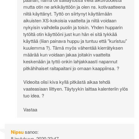
mutta otin ne arkikäyttöön ja olen ns. kotivaatteena
niitä käyttänyt. Tyttö on siirtynyt käyttämään
aikuisten XS-kokoisia vaatteita ja niitä voidaan
nykyisin vaihdella puolin ja toisin. Yhden hupparin
tytöltä otin käyttööni just kun hän ei sitä tykkää
käyttää (liian painava huppu ja tuntuu että ”kuristuu”
kuulemma ?). Tämä myös vähentää kierrätyksen
määrää kun voidaan jakaa joitakin vaatteita
keskenään ja tyttö onkin lahjakkaasti napannut
pitkähihaiset raitapaitani jo omaan kaappiinsa. ?
Videoita olisi kiva kyllä pitkästä aikaa tehdä
vaateasiaan liittyen. Täytyykin laittaa kalenteriin ylös
tuo idea. ?
Vastaa
Nipsu
sanoo:
8 joulukuun, 2020 22:47