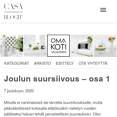
Skip
to
Avaa
valikko
content
KATEGORIAT
ARKISTO
ESITTELY
OTA YHTEYTTÄ
Joulun suursiivous – osa 1
7 joulukuun, 2020
Minulla ei varsinaisesti ole tarvetta suursiivoukselle, mutta
pääsääntöisesti kotosalla etätöissäkin vietetyn vuoden
päätteeksi haluan tehdä perusteellisen puunauksen. Olen