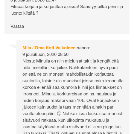
Fiksua korjata ja korjauttaa ajoissa! Säästyy pitkä penni ja
luonto kiittää ?
Vastaa
Miia / Oma Koti Valkoinen
sanoo:
9 joulukuun, 2020 08:50
Nipsu: Minulla on niin mieluisat takit ja kengät että
niitä mielelläni korjailee. Nahkakenkien hyvä puoli
on että ne on monesti mahdollistakin korjauttaa
suutarilla, toisin kuin muoviset joissa esim irronnutta
korkoa ei enää saa kunnolla kiinni jos liimaukset on
irronneet. Minulla korkkareissa on ns. naulaus ja
niiden korjaus maksoi vaan 10€. Ovat korjauksen
jälkeen kuin uudet ja taas mennään ainakin pari
vuotta eteenpäin. 🙂 Nahkaisissa laukuissa monesti
sisävuori ratkeaa, kun ulkopinta mukautuu ja
joustaa käytössä mutta sisävuori ei ja se pingottuu
liian tiukaksi. Tästä johtuen saumat alkaa kiristyä ja