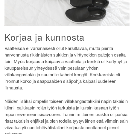
Korjaa ja kunnosta
Vaatteissa ei varsinaisesti ollut karsittavaa, mutta pientä
harvennusta rikkinäisten sukkien ja virttyneiden paitojen osalta
tein. Myös korjausta kaipaavia vaatteita ja kenkiä oli kertynyt ja
kauppareissun yhteydessä vein pesulaan yhden
villakangastakin ja suutarille kahdet kengät. Korkkareista oli
irronnut korko ja saappaaiden sisäpohja kaipasi uudelleen
liimausta.
Näiden lisäksi ompelin toiseen villakangastakkiini napin takaisin
kiinni, paikkasin reiän tytön farkuista ja kursin kasaan tytön
repun revenneen sisävuoren. Tunnin mittainen urakka oli parsia
risat takaisin ehjäksi ja olen todella tyytyväinen että viimein sain
viivattua yli nuo tehtävälistallani korjausta odottaneet pienet
askareet.