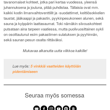
tavanomaiset kohteet, jotka pari kertaa vuodessa, yleensä
juhannuksena ja jouluna, pitää puhdistaa. Tällaisia ovat mm.
kaikki kodin ilmanvaihtoventtiilit ja -suodattimet, keittiösokkelien
taustat, jääkaappi ja pakastin, pyykinpesukoneen alunen, sekä
sauna ja kylppärin laattasaumat. Toki nämäkin siivouskohteet
putsataan aina tarpeen vaatiessa, mutta puolivuosittainen sykli
on osoittautunut esim pakastimen sulatuksen ja pyyhinnän,
sekä saunan pesun osalta riittäväksi.
Mukavaa alkanutta uutta viikkoa kaikille!
Lue myös:
5 vinkkiä vaatteiden käyttöiän
pidentämiseen
Seuraa myös somessa