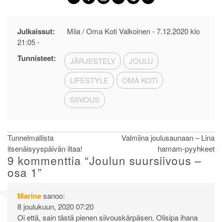
Julkaissut:
Miia / Oma Koti Valkoinen -
7.12.2020 klo
21:05
-
Tunnisteet:
JÄRJESTELY
JOULU
LIFESTYLE
OMA KOTI
SIIVOUS
Artikkelien
Tunnelmallista
Valmiina joulusaunaan – Lina
itsenäisyyspäivän iltaa!
hamam-pyyhkeet
selaus
9 kommenttia “
Joulun suursiivous –
osa 1
”
Marine
sanoo:
8 joulukuun, 2020 07:20
Oi että, sain tästä pienen siivouskärpäsen. Olisipa ihana