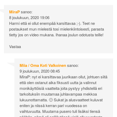
MiraP
sanoo:
8 joulukuun, 2020 19:06
Harmi että ei ollut enempää karsittavaa ;-). Teet ne
postaukset mun mielestä tosi mielenkiintoisesti, parasta
tietty jos on video mukana. Ihanaa joulun odotusta teille!
Vastaa
Miia / Oma Koti Valkoinen
sanoo:
9 joulukuun, 2020 08:45
MiraP: nyt ei karsittavaa juurikaan ollut, johtuen siitä
että olen ostanut aika fiksusti uutta ja valinnut
monikäyttöisiä vaatteita joita pystyy yhdistellä eri
tarkoituksiin muutamaa juhlavampaa mekkoa
lukuunottamatta. 🙂 Sukat ja alusvaatteet kuluvat
eniten ja niissä kerran pari vuodessa on
vaihtuvuutta. Muutama pusero tuli lisäksi tiensä
päähän, nämä oli saliläytössä vielä alkuvuodesta