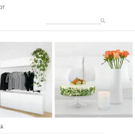
OT
TÄ