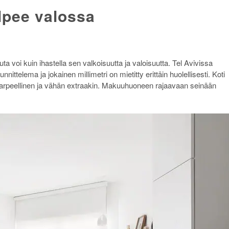
ylpee valossa
 voi kuin ihastella sen valkoisuutta ja valoisuutta. Tel Avivissa
nnittelema ja jokainen millimetri on mietitty erittäin huolellisesti. Koti
i tarpeellinen ja vähän extraakin. Makuuhuoneen rajaavaan seinään