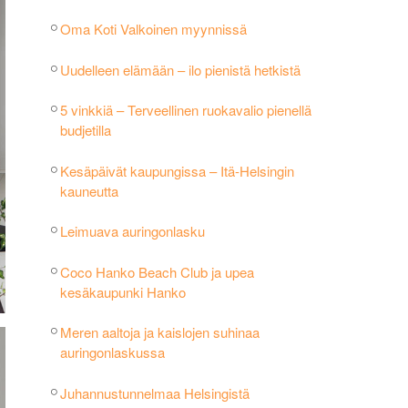
Oma Koti Valkoinen myynnissä
Uudelleen elämään – ilo pienistä hetkistä
5 vinkkiä – Terveellinen ruokavalio pienellä
budjetilla
Kesäpäivät kaupungissa – Itä-Helsingin
kauneutta
Leimuava auringonlasku
Coco Hanko Beach Club ja upea
kesäkaupunki Hanko
Meren aaltoja ja kaislojen suhinaa
auringonlaskussa
Juhannustunnelmaa Helsingistä