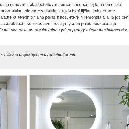
oida ja osaavan sekä luotettavan remonttimiehen löytäminen ei ole
omalaiset olemme sellaisia hiljaisia hyräilijöitä, jotka emme
 palaute kuitenkin on aina paras kiitos, etenkin remonttialalla, ja jos olet
laskutukseen, kerro se avoimesti yrityksen palauteboksissa ja
mintaa tukemalla ammattitasoinen yritys pystyy toimimaan jatkossakin
illaisia projekteja he ovat toteuttaneet: