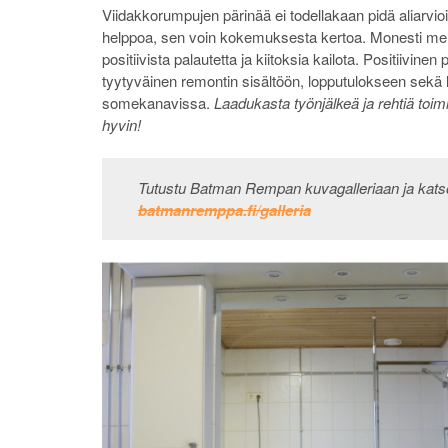
Viidakkorumpujen pärinää ei todellakaan pidä aliarvi
helppoa, sen voin kokemuksesta kertoa. Monesti me su
positiivista palautetta ja kiitoksia kailota. Positiivinen
tyytyväinen remontin sisältöön, lopputulokseen sekä 
somekanavissa.
Laadukasta työnjälkeä ja rehtiä toi
hyvin!
Tutustu Batman Rempan kuvagalleriaan ja katso m
batmanremppa.fi/galleria