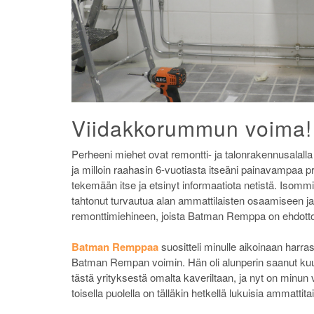
Viidakkorummun voima!
Perheeni miehet ovat remontti- ja talonrakennusalalla j
ja milloin raahasin 6-vuotiasta itseäni painavampaa p
tekemään itse ja etsinyt informaatiota netistä. Isomm
tahtonut turvautua alan ammattilaisten osaamiseen ja
remonttimiehineen, joista Batman Remppa on ehdott
Batman Remppaa
suositteli minulle aikoinaan harras
Batman Rempan voimin. Hän oli alunperin saanut kuu
tästä yrityksestä omalta kaveriltaan, ja nyt on minun 
toisella puolella on tälläkin hetkellä lukuisia ammattita