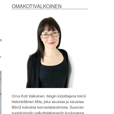
OMAKOTIVALKOINEN
a
n
Oma Koti Valkoinen -blogin kirjoittajana toimii
helsinkiläinen Miia, joka asustaa ja sisustaa
80m2 kokoista kerrostalokolmiota. Suomen
suosituimpiin vaikuttajakanaviin kuuluvassa