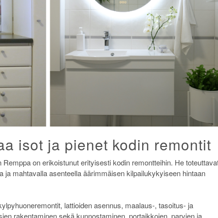
 isot ja pienet kodin remontit
Remppa on erikoistunut erityisesti kodin remontteihin. He toteuttava
la ja mahtavalla asenteella äärimmäisen kilpailukykyiseen hintaan
ylpyhuoneremontit, lattioiden asennus, maalaus-, tasoitus- ja
erassien rakentaminen sekä kunnostaminen, portaikkojen, parvien ja