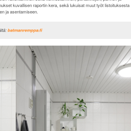
kset kuvallisen raportin kera, sekä lukuisat muut työt listoituksesta
seen ja asentamiseen.
ltä:
batmanremppa
.fi