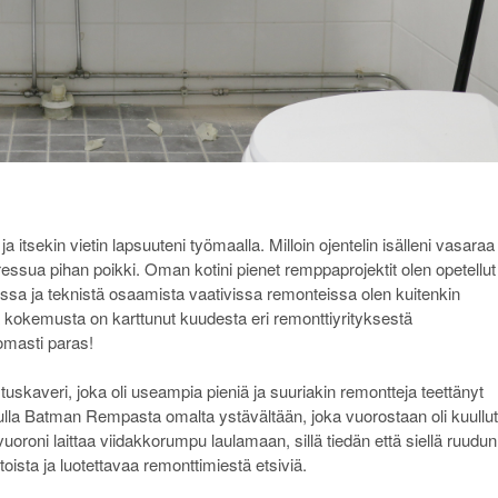
a itsekin vietin lapsuuteni työmaalla. Milloin ojentelin isälleni vasaraa
ressua pihan poikki. Oman kotini pienet remppaprojektit olen opetellut
issa ja teknistä osaamista vaativissa remonteissa olen kuitenkin
 kokemusta on karttunut kuudesta eri remonttiyrityksestä
omasti paras!
tuskaveri, joka oli useampia pieniä ja suuriakin remontteja teettänyt
lla Batman Rempasta omalta ystävältään, joka vuorostaan oli kuullut
vuoroni laittaa viidakkorumpu laulamaan, sillä tiedän että siellä ruudun
itoista ja luotettavaa remonttimiestä etsiviä.