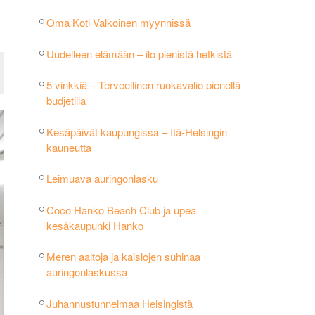
Oma Koti Valkoinen myynnissä
Uudelleen elämään – ilo pienistä hetkistä
5 vinkkiä – Terveellinen ruokavalio pienellä
budjetilla
Kesäpäivät kaupungissa – Itä-Helsingin
kauneutta
Leimuava auringonlasku
Coco Hanko Beach Club ja upea
kesäkaupunki Hanko
Meren aaltoja ja kaislojen suhinaa
auringonlaskussa
Juhannustunnelmaa Helsingistä