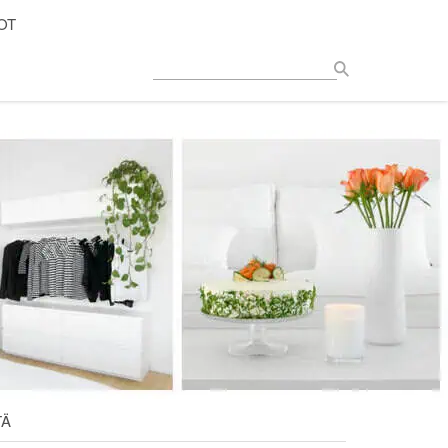
OT
TÄ