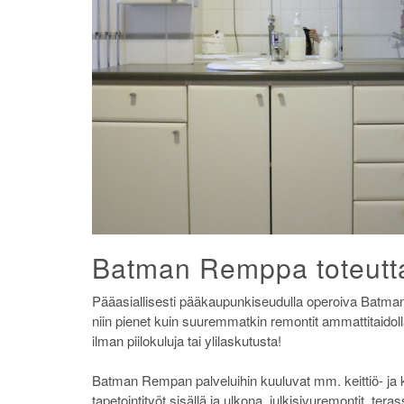
Batman Remppa toteuttaa
Pääasiallisesti pääkaupunkiseudulla operoiva Batman 
niin pienet kuin suuremmatkin remontit ammattitaidol
ilman piilokuluja tai ylilaskutusta!
Batman Rempan palveluihin kuuluvat mm. keittiö- ja k
tapetointityöt sisällä ja ulkona, julkisivuremontit, t