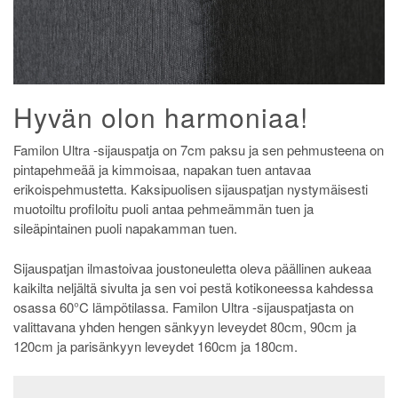
Hyvän olon harmoniaa!
Familon Ultra -sijauspatja on 7cm paksu ja sen pehmusteena on
pintapehmeää ja kimmoisaa, napakan tuen antavaa
erikoispehmustetta. Kaksipuolisen sijauspatjan nystymäisesti
muotoiltu profiloitu puoli antaa pehmeämmän tuen ja
sileäpintainen puoli napakamman tuen.
Sijauspatjan ilmastoivaa joustoneuletta oleva päällinen aukeaa
kaikilta neljältä sivulta ja sen voi pestä kotikoneessa kahdessa
osassa 60°C lämpötilassa. Familon Ultra -sijauspatjasta on
valittavana yhden hengen sänkyyn leveydet 80cm, 90cm ja
120cm ja parisänkyyn leveydet 160cm ja 180cm.