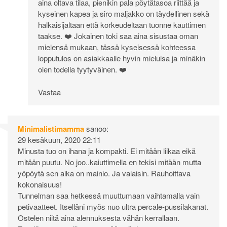
aina oltava tilaa, pienikin pala pöytätasoa riittää ja
kyseinen kapea ja siro maljakko on täydellinen sekä
halkaisijaltaan että korkeudeltaan tuonne kauttimen
taakse. ❤️ Jokainen toki saa aina sisustaa oman
mielensä mukaan, tässä kyseisessä kohteessa
lopputulos on asiakkaalle hyvin mieluisa ja minäkin
olen todella tyytyväinen. ❤️
Vastaa
Minimalistimamma
sanoo:
29 kesäkuun, 2020 22:11
Minusta tuo on ihana ja kompakti. Ei mitään liikaa eikä
mitään puutu. No joo..kaiuttimella en tekisi mitään mutta
yöpöytä sen aika on mainio. Ja valaisin. Rauhoittava
kokonaisuus!
Tunnelman saa hetkessä muuttumaan vaihtamalla vain
petivaatteet. Itselläni myös nuo ultra percale-pussilakanat.
Ostelen niitä aina alennuksesta vähän kerrallaan.