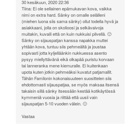
30 kesäkuun, 2020 22:36
Tiina: Ei ole sellainen epämukavan kova, vaikka
nimi on extra hard. Sänky on omalle selälleni
(miehen luona siis sama sänky) ollut todella hyvä ja
asiakkaani, jolla on skolioosi ja selkävaivoja
muitakin, kuvaili että on kuin nukkuisi pilvellä. 🙂
Sänky on sijauspatjan kanssa napakka muttei
yhtään kova, tuntuu siis pehmeältä ja joustaa
sopivasti jotta kyljelläänkin nukkuessa asento
pysyy miellyttävänä eikä olkapää puristu korvaan
tai lanneranka mene kiemuralle. Ei kuitenkaan
upota kuten jotkin pehmeäksi kuvatut patjamallit.
Tähän Familonin kokonaisuuteen suosittelen siis
ehdottomasti sijauspatjaa, se myös maksaa itsensä
takaisin sillä sänky itsessään kestää kotikäytössä
kymmeniä vuosia ja riittää että uusii vain
sijauspatjan 5-10 vuoden välein. 🙂
Vastaa