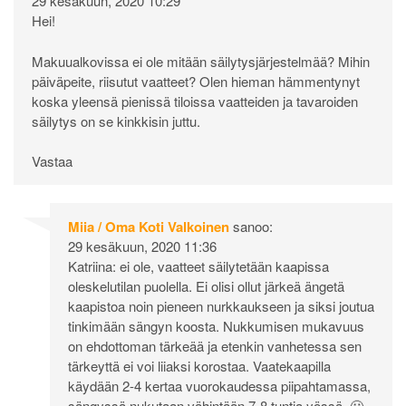
29 kesäkuun, 2020 10:29
Hei!
Makuualkovissa ei ole mitään säilytysjärjestelmää? Mihin
päiväpeite, riisutut vaatteet? Olen hieman hämmentynyt
koska yleensä pienissä tiloissa vaatteiden ja tavaroiden
säilytys on se kinkkisin juttu.
Vastaa
Miia / Oma Koti Valkoinen
sanoo:
29 kesäkuun, 2020 11:36
Katriina: ei ole, vaatteet säilytetään kaapissa
oleskelutilan puolella. Ei olisi ollut järkeä ängetä
kaapistoa noin pieneen nurkkaukseen ja siksi joutua
tinkimään sängyn koosta. Nukkumisen mukavuus
on ehdottoman tärkeää ja etenkin vanhetessa sen
tärkeyttä ei voi liiaksi korostaa. Vaatekaapilla
käydään 2-4 kertaa vuorokaudessa piipahtamassa,
sängyssä nukutaan vähintään 7-8 tuntia yössä. 🙂