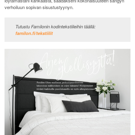
löytämästäni kankaasta, saadakseni kokonaisuuteen sängyn
verhoiluun sopivan sisustustyynyn.
Tutustu Familonin kodintekstiileihin täällä:
familon.fi/tekstiilit