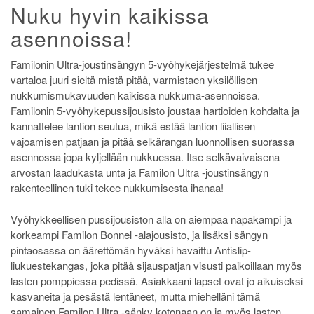
Nuku hyvin kaikissa
asennoissa!
Familonin Ultra-joustinsängyn 5-vyöhykejärjestelmä tukee
vartaloa juuri sieltä mistä pitää, varmistaen yksilöllisen
nukkumismukavuuden kaikissa nukkuma-asennoissa.
Familonin 5-vyöhykepussijousisto joustaa hartioiden kohdalta ja
kannattelee lantion seutua, mikä estää lantion liiallisen
vajoamisen patjaan ja pitää selkärangan luonnollisen suorassa
asennossa jopa kyljellään nukkuessa. Itse selkävaivaisena
arvostan laadukasta unta ja Familon Ultra -joustinsängyn
rakenteellinen tuki tekee nukkumisesta ihanaa!
Vyöhykkeellisen pussijousiston alla on aiempaa napakampi ja
korkeampi Familon Bonnel -alajousisto, ja lisäksi sängyn
pintaosassa on äärettömän hyväksi havaittu Antislip-
liukuestekangas, joka pitää sijauspatjan visusti paikoillaan myös
lasten pomppiessa pedissä. Asiakkaani lapset ovat jo aikuiseksi
kasvaneita ja pesästä lentäneet, mutta miehelläni tämä
samainen Familon Ultra -sänky kotonaan on ja myös lasten