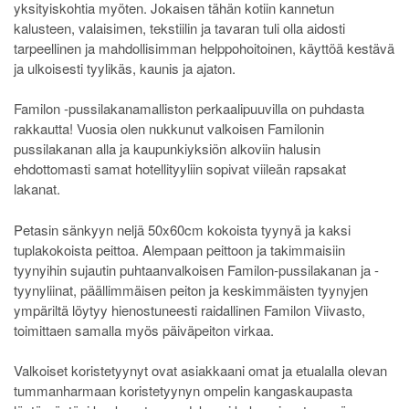
yksityiskohtia myöten. Jokaisen tähän kotiin kannetun
kalusteen, valaisimen, tekstiilin ja tavaran tuli olla aidosti
tarpeellinen ja mahdollisimman helppohoitoinen, käyttöä kestävä
ja ulkoisesti tyylikäs, kaunis ja ajaton.
Familon -pussilakanamalliston perkaalipuuvilla on puhdasta
rakkautta! Vuosia olen nukkunut valkoisen Familonin
pussilakanan alla ja kaupunkiyksiön alkoviin halusin
ehdottomasti samat hotellityyliin sopivat viileän rapsakat
lakanat.
Petasin sänkyyn neljä 50x60cm kokoista tyynyä ja kaksi
tuplakokoista peittoa. Alempaan peittoon ja takimmaisiin
tyynyihin sujautin puhtaanvalkoisen Familon-pussilakanan ja -
tyynyliinat, päällimmäisen peiton ja keskimmäisten tyynyjen
ympäriltä löytyy hienostuneesti raidallinen Familon Viivasto,
toimittaen samalla myös päiväpeiton virkaa.
Valkoiset koristetyynyt ovat asiakkaani omat ja etualalla olevan
tummanharmaan koristetyynyn ompelin kangaskaupasta