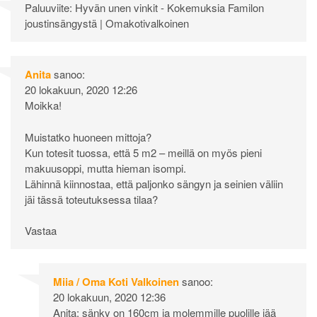
Paluuviite:
Hyvän unen vinkit - Kokemuksia Familon
joustinsängystä | Omakotivalkoinen
Anita
sanoo:
20 lokakuun, 2020 12:26
Moikka!
Muistatko huoneen mittoja?
Kun totesit tuossa, että 5 m2 – meillä on myös pieni
makuusoppi, mutta hieman isompi.
Lähinnä kiinnostaa, että paljonko sängyn ja seinien väliin
jäi tässä toteutuksessa tilaa?
Vastaa
Miia / Oma Koti Valkoinen
sanoo:
20 lokakuun, 2020 12:36
Anita: sänky on 160cm ja molemmille puolille jää