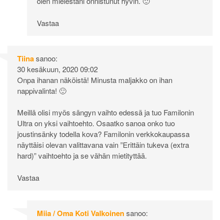
olen mielestäni onnistunut hyvin. 🙂
Vastaa
Tiina
sanoo:
30 kesäkuun, 2020 09:02
Onpa ihanan näköistä! Minusta maljakko on ihan
nappivalinta! 🙂
Meillä olisi myös sängyn vaihto edessä ja tuo Familonin
Ultra on yksi vaihtoehto. Osaatko sanoa onko tuo
joustinsänky todella kova? Familonin verkkokaupassa
näyttäisi olevan valittavana vain ”Erittäin tukeva (extra
hard)” vaihtoehto ja se vähän mietityttää.
Vastaa
Miia / Oma Koti Valkoinen
sanoo: