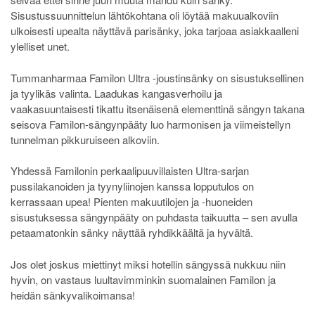
Sisustussuunnittelun lähtökohtana oli löytää makuualkoviin
ulkoisesti upealta näyttävä parisänky, joka tarjoaa asiakkaalleni
ylelliset unet.
Tummanharmaa Familon Ultra -joustinsänky on sisustuksellinen
ja tyylikäs valinta. Laadukas kangasverhoilu ja
vaakasuuntaisesti tikattu itsenäisenä elementtinä sängyn takana
seisova Familon-sängynpääty luo harmonisen ja viimeistellyn
tunnelman pikkuruiseen alkoviin.
Yhdessä Familonin perkaalipuuvillaisten Ultra-sarjan
pussilakanoiden ja tyynyliinojen kanssa lopputulos on
kerrassaan upea! Pienten makuutilojen ja -huoneiden
sisustuksessa sängynpääty on puhdasta taikuutta – sen avulla
petaamatonkin sänky näyttää ryhdikkäältä ja hyvältä.
Jos olet joskus miettinyt miksi hotellin sängyssä nukkuu niin
hyvin, on vastaus luultavimminkin suomalainen Familon ja
heidän sänkyvalikoimansa!