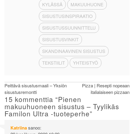
KYLÄSSÄ
MAKUUHUONE
SISUSTUSINSPIRAATIO
SISUSTUSSUUNNITTELU
SISUSTUSVINKIT
SKANDINAAVINEN SISUSTUS
TEKSTIILIT
YHTEISTYÖ
Artikkelien
Peittävä sisustusmaali – Yksiön
Pizza | Resepti nopeaan
sisustusremontti
italialaiseen pizzaan
selaus
15 kommenttia “
Pienen
makuuhuoneen sisustus – Tyylikäs
Familon Ultra -tuoteperhe
”
Katriina
sanoo: