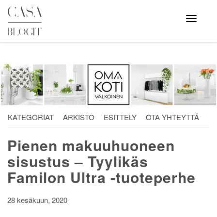
Skip
to
Avaa
valikko
content
KATEGORIAT
ARKISTO
ESITTELY
OTA YHTEYTTÄ
Pienen makuuhuoneen
sisustus – Tyylikäs
Familon Ultra -tuoteperhe
28 kesäkuun, 2020