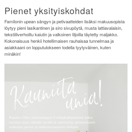
Pienet yksityiskohdat
Familonin upean sängyn ja petivaatteiden lisäksi makuusopista
löytyy pieni lasikantinen ja siro sivupöytä, musta lattiavalaisin,
tekstiiliverhoiltu kaiutin ja valkoinen liljoilla täytetty maljakko.
Kokonaisuus henkii hotellimaisen rauhaisaa tunnelmaa ja
asiakkaani on lopputulokseen todella tyytyväinen, kuten
minäkin!