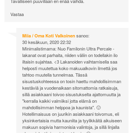
Tavalliseen puuvillaan en enää vaihda.
Vastaa
Miia / Oma Koti Valkoinen
sanoo:
30 kesäkuun, 2020 22:32
Minimalistimama: Nuo Familonin Ultra Percale -
lakanat ovat parhaita, niiden väliin on todellakin ilo
iltaisin sujahtaa. <3 Lakanoiden vaihtamisella saa
helposti muutettua koko makuualkovin ilmettä jos
tahtoo muutella tunnelmaa. Tässä
sisustuskohteessa on tosin haettu mahdollisimman
kestäviä ja vuodenaikaan sitomattomia ratkaisuja,
sillä asiakkaani toivoo sisustukselta ajattomuutta ja
"kerralla kaikki valmiiksi jotta elämä on
mahdollisimman helppoa ja kaunista". 🙂
Hotellimaisuus on juurikin asiakkaani toivomus, eli
yksinkertaisia mutta kauniita ja tyylikkäitä aikuiseen
makuun sopivia harmonisia valintoja, ja sillä linjalla