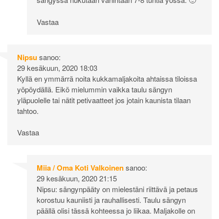
Vastaa
Nipsu
sanoo:
29 kesäkuun, 2020 18:03
Kyllä en ymmärrä noita kukkamaljakoita ahtaissa tiloissa
yöpöydällä. Eikö mielummin vaikka taulu sängyn
yläpuolelle tai nätit petivaatteet jos jotain kaunista tilaan
tahtoo.
Vastaa
Miia / Oma Koti Valkoinen
sanoo:
29 kesäkuun, 2020 21:15
Nipsu: sängynpääty on mielestäni riittävä ja petaus
korostuu kauniisti ja rauhallisesti. Taulu sängyn
päällä olisi tässä kohteessa jo liikaa. Maljakolle on