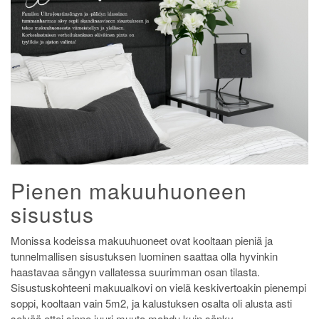
Pienen makuuhuoneen
sisustus
Monissa kodeissa makuuhuoneet ovat kooltaan pieniä ja
tunnelmallisen sisustuksen luominen saattaa olla hyvinkin
haastavaa sängyn vallatessa suurimman osan tilasta.
Sisustuskohteeni makuualkovi on vielä keskivertoakin pienempi
soppi, kooltaan vain 5m2, ja kalustuksen osalta oli alusta asti
selvää ettei sinne juuri muuta mahdu kuin sänky.