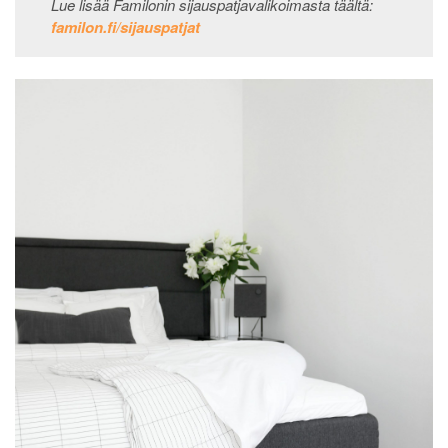
Lue lisää Familonin sijauspatjavalikoimasta täältä:
familon.fi/sijauspatjat