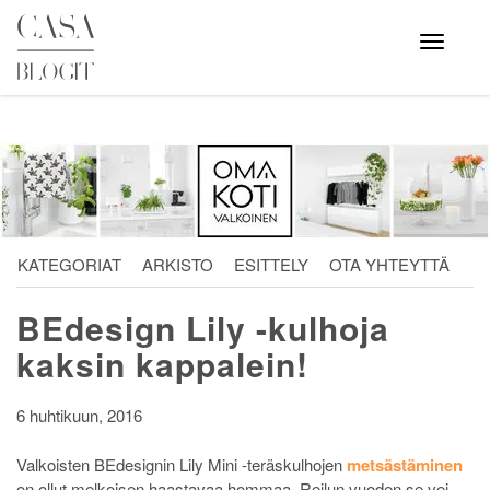
Skip
to
Avaa
valikko
content
KATEGORIAT
ARKISTO
ESITTELY
OTA YHTEYTTÄ
BEdesign Lily -kulhoja
kaksin kappalein!
6 huhtikuun, 2016
Valkoisten BEdesignin Lily Mini -teräskulhojen
metsästäminen
on ollut melkoisen haastavaa hommaa. Reilun vuoden se vei