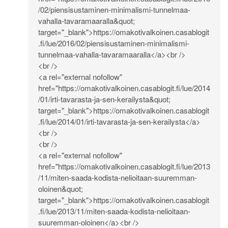
/02/piensisustaminen-minimalismi-tunnelmaa-
vahalla-tavaramaaralla&quot
;
target="_blank">
https://omakotivalkoinen.casablogit
.fi/lue/2016/02/piensisustaminen-minimalismi-
tunnelmaa-vahalla-tavaramaaralla</a><br
/>
<br />
<a rel="external nofollow"
href="
https://omakotivalkoinen.casablogit.fi/lue/2014
/01/irti-tavarasta-ja-sen-kerailysta&quot
;
target="_blank">
https://omakotivalkoinen.casablogit
.fi/lue/2014/01/irti-tavarasta-ja-sen-kerailysta</a>
<br
/>
<br />
<a rel="external nofollow"
href="
https://omakotivalkoinen.casablogit.fi/lue/2013
/11/miten-saada-kodista-nelioitaan-suuremman-
oloinen&quot
;
target="_blank">
https://omakotivalkoinen.casablogit
.fi/lue/2013/11/miten-saada-kodista-nelioitaan-
suuremman-oloinen</a><br
/>