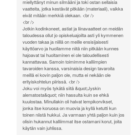
miellyttänyt minun silmääni ja toki ostan sellaisia
vaatteita, jotka kestävät pitkään (materiaali), vaikka
eivät mitään merkkiä olekaan. <br />
<br />
Jotkin kodinkoneet, astiat ja liinavaatteet on meidän
taloudessa ollut jo opiskeluajoilta asti yli kymmenen
vuoden takaa ja niillä on meille ensisijaisesti
käyttöarvo ja huollamme niitä niin pitkään kunnes
hajoavat tai huoltaminen ei ole taloudellisesti
kannattavaa. Samoin toimimme kalliimpien
tavaroiden kanssa, varsinaisia design tavaroita
meillä ei kovin paljon ole, mutta ei nekään ole
erityiskohtelun piirissä. <br />
Joku voi myös tykätä siitä &quot;Jyskin
alematosta&quot; niin hassulta kuin se ehkä
kuulostaa. Minullakin oli halvat lempikorvikset,
jonka itse koruosa on muovia ja kyllä ketutti kun
toinen niistä hukkui. Ja varmaan yhtä paljon kuin jos
olisin hukannut kalliimmat itse ostamani korut, joita
käytän vain juhlissa.