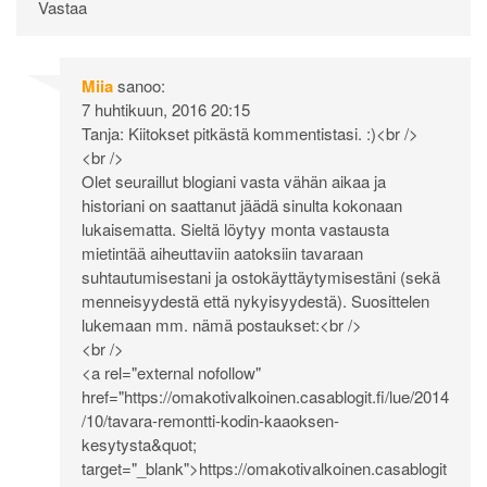
Vastaa
Miia
sanoo:
7 huhtikuun, 2016 20:15
Tanja: Kiitokset pitkästä kommentistasi. :)<br />
<br />
Olet seuraillut blogiani vasta vähän aikaa ja
historiani on saattanut jäädä sinulta kokonaan
lukaisematta. Sieltä löytyy monta vastausta
mietintää aiheuttaviin aatoksiin tavaraan
suhtautumisestani ja ostokäyttäytymisestäni (sekä
menneisyydestä että nykyisyydestä). Suosittelen
lukemaan mm. nämä postaukset:<br />
<br />
<a rel="external nofollow"
href="
https://omakotivalkoinen.casablogit.fi/lue/2014
/10/tavara-remontti-kodin-kaaoksen-
kesytysta&quot
;
target="_blank">
https://omakotivalkoinen.casablogit