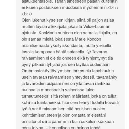
ajatuksentasolle. Tähän aiheeseen palaan kuitenkin
erikseen postauksen muodossa myöhemmin.<br />
<br />
Olen lukenut kyseisen kirjan, siinä oli paljon asiaa
mutten täysin allekirjoita jokaista Velde-Luoman
ajatusta. KonMarin suhteen olen samalla linjalla, en
ole samaa mieltä jokaisesta Marie Kondon
mainitsemasta yksityiskohdasta, mutta yleisellä
tasolla komppaan häntä satasella. 🙂 Tavaran
raivaaminen ei ole tie onneen eikä tyhjentynyt tila
pysy pitkään tyhjänä jos sen täyttää uudestaan.
Oman ostokäyttäytymisen tarkastelu tapahtuukin
usein tavaran raivaamisen yhteydessä, tavaraähky
ja tavaroiden puljaaminen on yllättävän rankkaa
puuhaa ja monessakin vaiheessa tulee
turhautuneeksi siitä roinan määrästä jonka on tullut
kotiinsa kantaneeksi. Itse olen tehnyt todella kovasti
työtä sekä raivaamisen että henkisen puolen
kehittämisen eteen ja olen omasta mielestäni
onnistunut siinä paremmin kuin uskalsin koskaan
edes toivoa. Ulkopuolisen on helppo tehdä