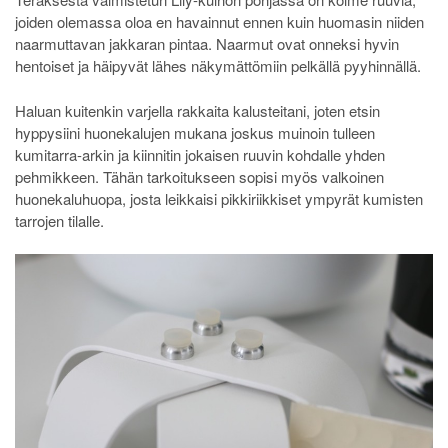
joiden olemassa oloa en havainnut ennen kuin huomasin niiden
naarmuttavan jakkaran pintaa. Naarmut ovat onneksi hyvin
hentoiset ja häipyvät lähes näkymättömiin pelkällä pyyhinnällä.
Haluan kuitenkin varjella rakkaita kalusteitani, joten etsin
hyppysiini huonekalujen mukana joskus muinoin tulleen
kumitarra-arkin ja kiinnitin jokaisen ruuvin kohdalle yhden
pehmikkeen. Tähän tarkoitukseen sopisi myös valkoinen
huonekaluhuopa, josta leikkaisi pikkiriikkiset ympyrät kumisten
tarrojen tilalle.