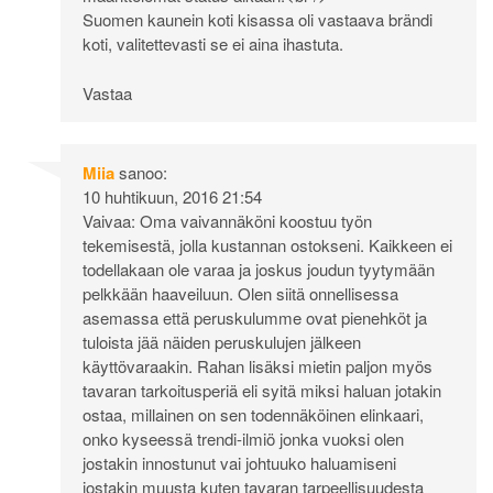
Suomen kaunein koti kisassa oli vastaava brändi
koti, valitettevasti se ei aina ihastuta.
Vastaa
Miia
sanoo:
10 huhtikuun, 2016 21:54
Vaivaa: Oma vaivannäköni koostuu työn
tekemisestä, jolla kustannan ostokseni. Kaikkeen ei
todellakaan ole varaa ja joskus joudun tyytymään
pelkkään haaveiluun. Olen siitä onnellisessa
asemassa että peruskulumme ovat pienehköt ja
tuloista jää näiden peruskulujen jälkeen
käyttövaraakin. Rahan lisäksi mietin paljon myös
tavaran tarkoitusperiä eli syitä miksi haluan jotakin
ostaa, millainen on sen todennäköinen elinkaari,
onko kyseessä trendi-ilmiö jonka vuoksi olen
jostakin innostunut vai johtuuko haluamiseni
jostakin muusta kuten tavaran tarpeellisuudesta