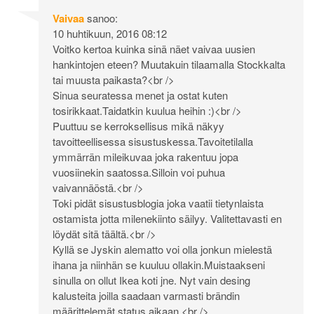
Vaivaa
sanoo:
10 huhtikuun, 2016 08:12
Voitko kertoa kuinka sinä näet vaivaa uusien
hankintojen eteen? Muutakuin tilaamalla Stockkalta
tai muusta paikasta?<br />
Sinua seuratessa menet ja ostat kuten
tosirikkaat.Taidatkin kuulua heihin :)<br />
Puuttuu se kerroksellisus mikä näkyy
tavoitteellisessa sisustuskessa.Tavoitetilalla
ymmärrän mileikuvaa joka rakentuu jopa
vuosiinekin saatossa.Silloin voi puhua
vaivannäöstä.<br />
Toki pidät sisustusblogia joka vaatii tietynlaista
ostamista jotta milenekiinto säilyy. Valitettavasti en
löydät sitä täältä.<br />
Kyllä se Jyskin alematto voi olla jonkun mielestä
ihana ja niinhän se kuuluu ollakin.Muistaakseni
sinulla on ollut Ikea koti jne. Nyt vain desing
kalusteita joilla saadaan varmasti brändin
määrittelemät status aikaan.<br />