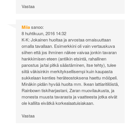
Vastaa
Miia
sanoo:
8 huhtikuun, 2016 14:32
K-K: Jokainen huoltaa ja arvostaa omaisuuttaan
omalla tavallaan. Esimerkkini oli vain vertauskuva
siihen että jos ihminen näkee vaivaa jonkin tavaran
hankkimisen eteen (antiikin etsintä, rahallinen
panostus ja/tai pitkä säästäminen, itse tehty), tulee
siitä väkisinkin merkityksellisempi kuin kaupasta
sukkelaan kenties heräteostoksena haettu mööpeli.
Minäkin pidän hyvää huolta mm. Ikean lattiaritilöistä,
Rainbown tiskiharjastani, Zaran muovilaukusta, ja
monesta muusta tavarasta ja vaatteesta jotka eivät
ole kalliita eivätkä korkealaatuisiakaan.
Vastaa