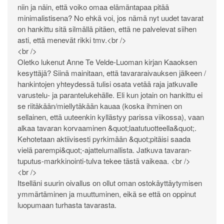
niin ja näin, että voiko omaa elämäntapaa pitää
minimalistisena? No ehkä voi, jos nämä nyt uudet tavarat
on hankittu sitä silmällä pitäen, että ne palvelevat siihen
asti, että menevät rikki tmv.<br />
<br />
Oletko lukenut Anne Te Velde-Luoman kirjan Kaaoksen
kesyttäjä? Siinä mainitaan, että tavararaivauksen jälkeen /
hankintojen yhteydessä tulisi osata vetää raja jatkuvalle
varustelu- ja parantelukehälle. Eli kun jotain on hankittu ei
se riitäkään/miellytäkään kauaa (koska ihminen on
sellainen, että uuteenkin kyllästyy parissa viikossa), vaan
alkaa tavaran korvaaminen &quot;laatutuotteella&quot;.
Kehotetaan aktiivisesti pyrkimään &quot;pitäisi saada
vielä parempi&quot;-ajattelumallista. Jatkuva tavaran-
tuputus-markkinointi-tulva tekee tästä vaikeaa. <br />
<br />
Itselläni suurin oivallus on ollut oman ostokäyttäytymisen
ymmärtäminen ja muuttuminen, eikä se että on oppinut
luopumaan turhasta tavarasta.