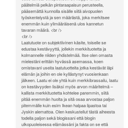
päätelmiä pelkän pintaraapaisun perusteella,
pääsemättä kunnolla sisälle siitä aivopuolen
työskentelystä ja sen määrästä, joka merkitsee
enemmän kuin ylimääräisenä ulos kannetun
tavaran määrä. <br />
<br />
Laatutuote on subjektiivinen käsite, toiselle se
edustaa kestävyyttä, jollekin merkkituotetta ja
kolmannelle niiden yhdistelmää. Itse olen omasta
mielestäni erittäin hyvässä asemassa, koen
omistavani useita laatutuotteita jotka kestävät läpi
elämän ja joihin en ole kyllästynyt vuosienkaan
jälkeen. Laatu ei ole yhtä kuin merkkibrassailu, laatu
on kestävyyden lisäksi myös arvon määritelmä –
kallista merkkituotetta kohtelee paremmin, siitä
pitää enemmän huolta ja sitä osaa arvostaa paljon
pitemmälle kuin esim Ikean halpaa lipastoa tai
Jyskin alemattoa. Olen keskustellut tästä aiheesta
todella paljon sekä blogissani että blogin
ulkopuoleisessa elämässäni ja fakta on se että