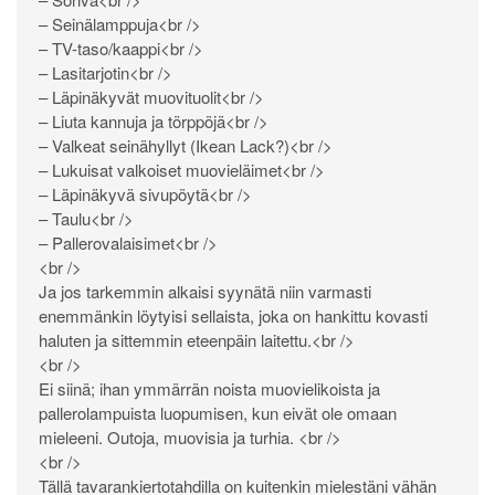
– Seinälamppuja<br />
– TV-taso/kaappi<br />
– Lasitarjotin<br />
– Läpinäkyvät muovituolit<br />
– Liuta kannuja ja törppöjä<br />
– Valkeat seinähyllyt (Ikean Lack?)<br />
– Lukuisat valkoiset muovieläimet<br />
– Läpinäkyvä sivupöytä<br />
– Taulu<br />
– Pallerovalaisimet<br />
<br />
Ja jos tarkemmin alkaisi syynätä niin varmasti
enemmänkin löytyisi sellaista, joka on hankittu kovasti
haluten ja sittemmin eteenpäin laitettu.<br />
<br />
Ei siinä; ihan ymmärrän noista muovielikoista ja
pallerolampuista luopumisen, kun eivät ole omaan
mieleeni. Outoja, muovisia ja turhia. <br />
<br />
Tällä tavarankiertotahdilla on kuitenkin mielestäni vähän