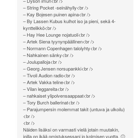
– Dyson imuri<br />
– String Pocket -seinähylly<br />
– Kay Bojesen puinen apina<br />
– By Lassen Kubus kulhot iso ja pieni, sekä 4-
kynttelikkö<br />
– Hay Hee Lounge nojatuoli<br />
– Artek Siena tyynynpäällinen<br />
– Normann Copenhagen talolyhty<br />
– Nahkainen sänky<br />
– Joulupalloja<br />
– Georg Jensen norsupankki<br />
– Tivoli Audion radio<br />
– Artek Vakka teline<br />
– Vilan leggareita<br />
– nahkaiset ylipolvensaappaat<br />
– Tory Burch ballerinat<br />
– Parajumpersin molemmat takit (untuva ja ulkoilu)
<br />
<br />
Näiden lisäksi on varmasti vielä jotain muutakin,
joilla on ikää omistuksessani jo kolmisen vuotta. 🙂