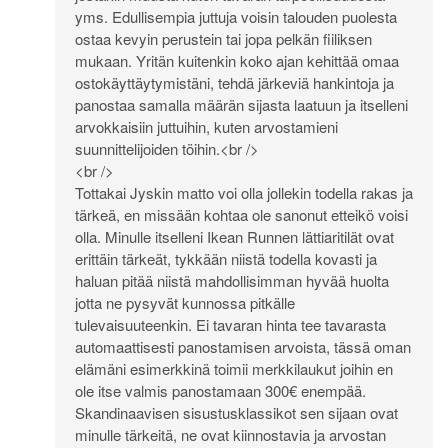
yms. Edullisempia juttuja voisin talouden puolesta
ostaa kevyin perustein tai jopa pelkän fiiliksen
mukaan. Yritän kuitenkin koko ajan kehittää omaa
ostokäyttäytymistäni, tehdä järkeviä hankintoja ja
panostaa samalla määrän sijasta laatuun ja itselleni
arvokkaisiin juttuihin, kuten arvostamieni
suunnittelijoiden töihin.<br />
<br />
Tottakai Jyskin matto voi olla jollekin todella rakas ja
tärkeä, en missään kohtaa ole sanonut etteikö voisi
olla. Minulle itselleni Ikean Runnen lättiaritilät ovat
erittäin tärkeät, tykkään niistä todella kovasti ja
haluan pitää niistä mahdollisimman hyvää huolta
jotta ne pysyvät kunnossa pitkälle
tulevaisuuteenkin. Ei tavaran hinta tee tavarasta
automaattisesti panostamisen arvoista, tässä oman
elämäni esimerkkinä toimii merkkilaukut joihin en
ole itse valmis panostamaan 300€ enempää.
Skandinaavisen sisustusklassikot sen sijaan ovat
minulle tärkeitä, ne ovat kiinnostavia ja arvostan