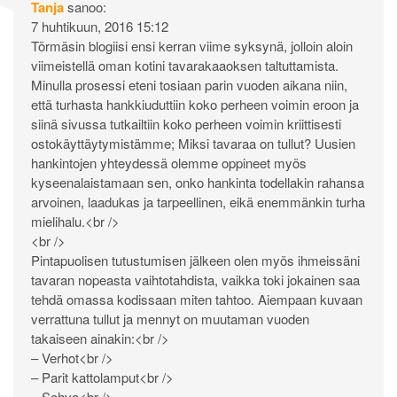
Tanja
sanoo:
7 huhtikuun, 2016 15:12
Törmäsin blogiisi ensi kerran viime syksynä, jolloin aloin
viimeistellä oman kotini tavarakaaoksen taltuttamista.
Minulla prosessi eteni tosiaan parin vuoden aikana niin,
että turhasta hankkiuduttiin koko perheen voimin eroon ja
siinä sivussa tutkailtiin koko perheen voimin kriittisesti
ostokäyttäytymistämme; Miksi tavaraa on tullut? Uusien
hankintojen yhteydessä olemme oppineet myös
kyseenalaistamaan sen, onko hankinta todellakin rahansa
arvoinen, laadukas ja tarpeellinen, eikä enemmänkin turha
mielihalu.<br />
<br />
Pintapuolisen tutustumisen jälkeen olen myös ihmeissäni
tavaran nopeasta vaihtotahdista, vaikka toki jokainen saa
tehdä omassa kodissaan miten tahtoo. Aiempaan kuvaan
verrattuna tullut ja mennyt on muutaman vuoden
takaiseen ainakin:<br />
– Verhot<br />
– Parit kattolamput<br />
– Sohva<br />