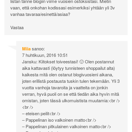
listan tänne blogiin viime vuosien ostoksistasi. Mietin
vaan, että onkohan kodissasi esimerkiksi yhtään yli 3v
vanhaa tavaraa/esinettä/asiaa?
Vastaa
Miia
sanoo:
7 huhtikuun, 2016 10:51
Jansku: Kiitokset toiveestasi! 🙂 Olen postannut
aika kattavasti (löytyy tunnisteen shoppailut alta)
kaikesta mitä olen ostanut blogivuosieni aikana,
joten erillistä postausta tuskin tulen tekemään. Yli 3
vuotta vanhoja tavaroita ja vaatteita on jonkin
verran, hyvä puoli on se että tiedän aika hyvin mitä
omistan, joten tässä ulkomuistista muutamia:<br />
<br />
– eteisen peilit<br />
– Pappelinan iso valkoinen matto<br />
– Pappelinan pitkulainen valkoinen matto<br />