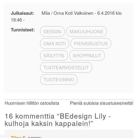
Julkaissut:
Miia / Oma Koti Valkoinen -
6.4.2016 klo
19:46
-
Tunnisteet:
DESIGN
MAKUUHUONE
OMA KOTI
PIENSISUSTUS
SÄILYTYS
SHOPPAILUT
TUOTEARVOSTELUT
TUOTEVINKKI
Artikkelien
Huomisen hillitön ostoslista
Pieniä suloisia sisustusesineitä!
selaus
16 kommenttia “
BEdesign Lily -
kulhoja kaksin kappalein!
”
Tiina S.
sanoo: