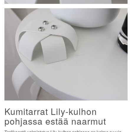
Kumitarrat Lily-kulhon
pohjassa estää naarmut
Teräksestä valmistetun Lily-kulhon pohjassa on kolme ruuvia,