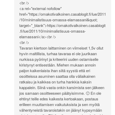
<br />
<a rel="external nofollow"
href="
https://omakotivalkoinen.casablogit.fi/lue/2011
/10/minimalistisuus-omassa-elamassani&quot
;
target="_blank">
https://omakotivalkoinen.casablogit
.fi/lue/2011/10/minimalistisuus-omassa-
elamassani</a><br
/>
<br />
Tavaran kiertoon laittaminen on viimeiset 1,5v ollut
hyvin maltillista, turhaa tavaraa ei ole juurikaan
nurkissa pyörinyt ja kriteerini uuden ostamiselle
kiristynyt entisestään. Miehen mukaan annoin
paljon kaikenlaista ihan siitä syystä että eri
osoitteissa asuminen saattaa olla väliaikainen
ratkaisu ja kaikkea on turha hankkia kaksin
kappalein. Siinä vasta onkin karsimista sen jälkeen
jos samaan osoitteeseen päätyisimme. 🙂 En ole
ehtinyt teille edes kaikesta kertoakaan, postaus
erilleen muuttamisen vaikutuksista ja sen myötä
vähentyneistä tavaroistakin on jäänyt kypsymään