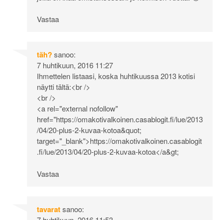
Vastaa
täh?
sanoo:
7 huhtikuun, 2016 11:27
Ihmettelen listaasi, koska huhtikuussa 2013 kotisi
näytti tältä:<br />
<br />
<a rel="external nofollow"
href="
https://omakotivalkoinen.casablogit.fi/lue/2013
/04/20-plus-2-kuvaa-kotoa&quot
;
target="_blank">
https://omakotivalkoinen.casablogit
.fi/lue/2013/04/20-plus-2-kuvaa-kotoa</a&gt
;
Vastaa
tavarat
sanoo:
7 huhtikuun, 2016 11:53