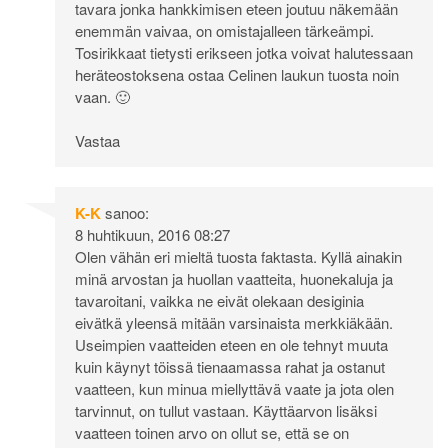
tavara jonka hankkimisen eteen joutuu näkemään
enemmän vaivaa, on omistajalleen tärkeämpi.
Tosirikkaat tietysti erikseen jotka voivat halutessaan
heräteostoksena ostaa Celinen laukun tuosta noin
vaan. 🙂
Vastaa
K-K
sanoo:
8 huhtikuun, 2016 08:27
Olen vähän eri mieltä tuosta faktasta. Kyllä ainakin
minä arvostan ja huollan vaatteita, huonekaluja ja
tavaroitani, vaikka ne eivät olekaan desiginia
eivätkä yleensä mitään varsinaista merkkiäkään.
Useimpien vaatteiden eteen en ole tehnyt muuta
kuin käynyt töissä tienaamassa rahat ja ostanut
vaatteen, kun minua miellyttävä vaate ja jota olen
tarvinnut, on tullut vastaan. Käyttäarvon lisäksi
vaatteen toinen arvo on ollut se, että se on